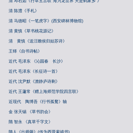
清 邓石如《行草五言联“海为龙世界 天是鹤家乡”》
清 陈澧《手札》
清 马德昭《一笔虎字》(西安碑林博物馆)
清 黄慎《草书桃花源记》
清 黄慎《送汪瞻侯归姑苏诗》
王铎《自书诗帖》
近代 毛泽东 《沁园春 长沙》
近代 毛泽东《长征诗一首》
近代 沈尹默《澹静庐诗剩》
近代 王蘧常《赠上海师范学院四言联》
近现代 陶博吾《行书孤鹜》轴
金 张天锡 《草书韵会》
隋 智永 《真草千字文》
隋人《出师颂》(传为西晋索靖书)