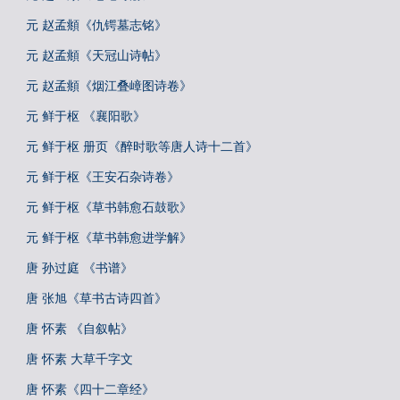
元 赵孟頫《仇锷墓志铭》
元 赵孟頫《天冠山诗帖》
元 赵孟頫《烟江叠嶂图诗卷》
元 鲜于枢 《襄阳歌》
元 鲜于枢 册页《醉时歌等唐人诗十二首》
元 鲜于枢《王安石杂诗卷》
元 鲜于枢《草书韩愈石鼓歌》
元 鲜于枢《草书韩愈进学解》
唐 孙过庭 《书谱》
唐 张旭《草书古诗四首》
唐 怀素 《自叙帖》
唐 怀素 大草千字文
唐 怀素《四十二章经》