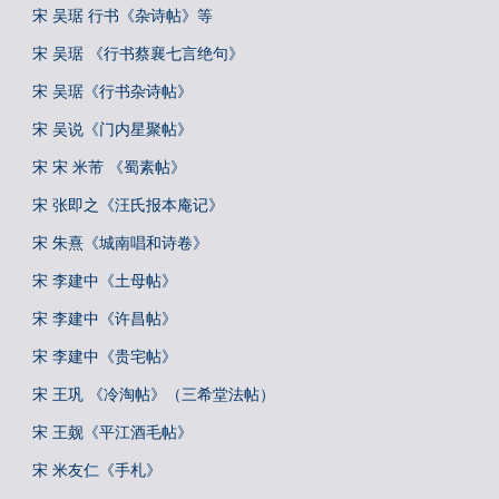
宋 吴琚 行书《杂诗帖》等
宋 吴琚 《行书蔡襄七言绝句》
宋 吴琚《行书杂诗帖》
宋 吴说《门内星聚帖》
宋 宋 米芾 《蜀素帖》
宋 张即之《汪氏报本庵记》
宋 朱熹《城南唱和诗卷》
宋 李建中《土母帖》
宋 李建中《许昌帖》
宋 李建中《贵宅帖》
宋 王巩 《冷淘帖》（三希堂法帖）
宋 王觌《平江酒毛帖》
宋 米友仁《手札》