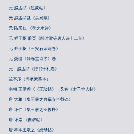
元 赵孟頫《过蒙帖》
元 赵孟頫及《吴兴赋》
元 陆居仁 《苕之水诗》
元 鲜于枢 册页《醉时歌等唐人诗十二首》
元 鲜于枢《王安石杂诗卷》
元 龚璛《静春堂诗序》卷
元 赵孟頫《行书十札卷》
兰亭序（冯承素摹本）
南朝 王僧虔《《王琰帖》（又称《太子舍人帖》
唐 大雅《集王羲之兴福寺半截碑》
唐 怀仁《集王羲之圣教序》
唐 怀素 《自叙帖》
唐 摹本王羲之《姨母帖》