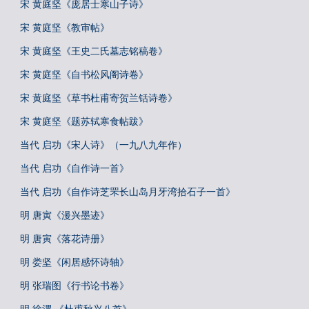
宋 黄庭坚《庞居士寒山子诗》
宋 黄庭坚《教审帖》
宋 黄庭坚《王史二氏墓志铭稿卷》
宋 黄庭坚《自书松风阁诗卷》
宋 黄庭坚《草书杜甫寄贺兰铦诗卷》
宋 黄庭坚《题苏轼寒食帖跋》
当代 启功《宋人诗》（一九八九年作）
当代 启功《自作诗一首》
当代 启功《自作诗芝罘长山岛月牙湾拾石子一首》
明 唐寅《漫兴墨迹》
明 唐寅《落花诗册》
明 娄坚《闲居感怀诗轴》
明 张瑞图《行书论书卷》