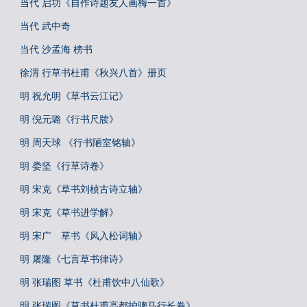
当代 启功《自作诗题友人画梅一首》
当代 武中奇
当代 沙孟海 榜书
徐渭 行草书杜甫《秋兴八首》册页
明 祝允明《草书云江记》
明 倪元璐《行书尺牍》
明 周天球 《行书陋室铭轴》
明 娄坚《行草诗卷》
明 宋克《草书刘桢古诗立轴》
明 宋克《草书进学解》
明 宋广 草书《风入松词轴》
明 屠隆《七言草书律诗》
明 张瑞图 草书《杜甫饮中八仙歌》
明 张瑞图《草书杜甫高都护骢马行长卷》