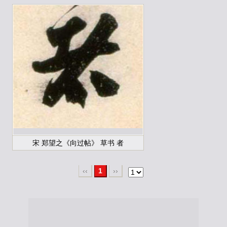
宋 郑望之《向过帖》 草书 者
‹‹
1
››