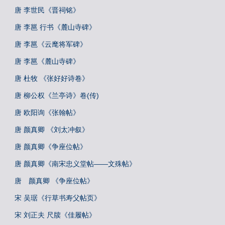
唐 李世民《晋祠铭》
唐 李邕 行书《麓山寺碑》
唐 李邕《云麾将军碑》
唐 李邕《麓山寺碑》
唐 杜牧 《张好好诗卷》
唐 柳公权《兰亭诗》卷(传)
唐 欧阳询《张翰帖》
唐 颜真卿 《刘太冲叙》
唐 颜真卿《争座位帖》
唐 颜真卿《南宋忠义堂帖——文殊帖》
唐 颜真卿 《争座位帖》
宋 吴琚《行草书寿父帖页》
宋 刘正夫 尺牍《佳履帖》