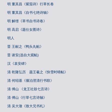
明 董其昌《紫茄诗》行草长卷
明 董其昌《自书七绝诗轴》
明 解缙《草书自书诗卷》
明 高启《题仕女图诗》
明人
晋 王献之《鸭头丸帖》
晋 谢安(选自大观帖)
汉《袁安碑》
清 乾隆弘历 题王羲之《快雪时晴帖》
清 何绍基《偃泊澄清行书联》
清 傅山 《龙王社鼓七言诗》
清 傅山《行草七言诗轴》
清 吴大澂《致大兄书札》