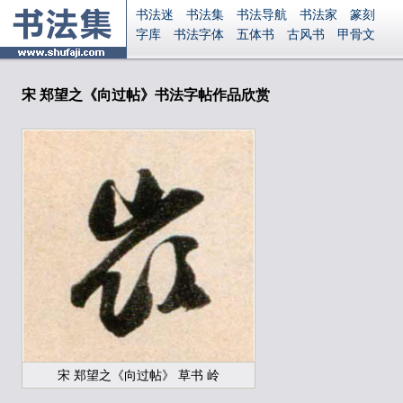
书法迷
书法集
书法导航
书法家
篆刻
字库
书法字体
五体书
古风书
甲骨文
古印
篆书
篆体
光明书
集美书
33书法
毛笔字
钢笔字
多体书
花鸟字
書法视频
集字
字形
大字
篆刻之家
字源
国学
宋 郑望之《向过帖》书法字帖作品欣赏
古籍
中医
象棋
游戏
电子书
商城
起名
识字
英语
印章
签名
硬筆字
字体下载
免费字体
中文字体
英文字体
Ai矢量
P图宝
南无阿弥陀佛
意见反馈
安全网站
显广告
捐赠
繁體版
登录
宋 郑望之《向过帖》 草书 岭