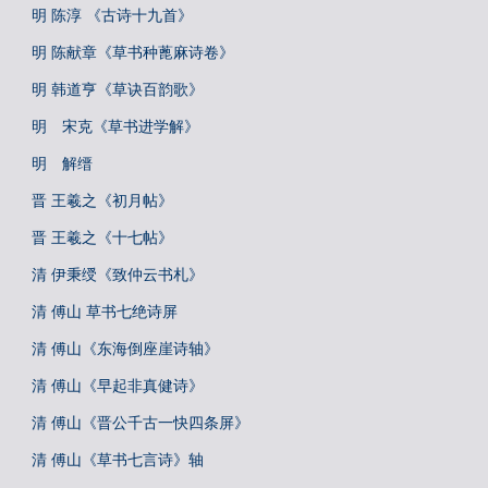
明 陈淳 《古诗十九首》
明 陈献章《草书种蓖麻诗卷》
明 韩道亨《草诀百韵歌》
明 宋克《草书进学解》
明 解缙
晋 王羲之《初月帖》
晋 王羲之《十七帖》
清 伊秉绶《致仲云书札》
清 傅山 草书七绝诗屏
清 傅山《东海倒座崖诗轴》
清 傅山《早起非真健诗》
清 傅山《晋公千古一快四条屏》
清 傅山《草书七言诗》轴