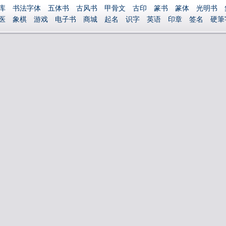
库
书法字体
五体书
古风书
甲骨文
古印
篆书
篆体
光明书
医
象棋
游戏
电子书
商城
起名
识字
英语
印章
签名
硬筆
捐赠
繁體版
登录