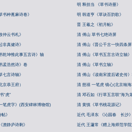
明 释担当 《草书诗册》
《草书种蓖麻诗卷》
明 韩道亨《草诀百韵歌》
晋 王羲之《初月帖》
致仲云书札》
清 傅山 草书七绝诗屏
起非真健诗》
清 傅山《晋公千古一快四条屏
草书乾坤惟此事五言诗》轴
清 傅山《草书五言古诗立轴》
草书孟浩然诗》卷
清 傅山《草书立轴》
草七言诗轴》
清 傅山《读南宋渡后诸史传》
北京恭王府）
清 慈禧 一笔虎 镜心(北京翰海20
书“虎”
清 邓石如《行草五言联“海为
一笔虎字》(西安碑林博物馆)
清 黄慎《草书桃花源记》
诗帖》
近代 毛泽东 《沁园春 长沙
默《澹静庐诗剩》
近代 王蘧常《赠上海师范学