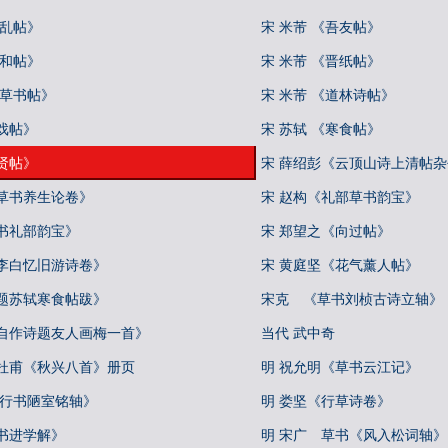
向乱帖》
宋 米芾 《吾友帖》
彦和帖》
宋 米芾 《晋纸帖》
论草书帖》
宋 米芾 《道林诗帖》
戏帖》
宋 苏轼 《寒食帖》
贤帖》
宋 薛绍彭《云顶山诗上清帖
真草书养生论卷》
宋 赵构《礼部草书韵宝》
书礼部韵宝》
宋 郑望之《向过帖》
《李白忆旧游诗卷》
宋 黄庭坚《花气薰人帖》
《题苏轼寒食帖跋》
宋克 《草书刘桢古诗立轴》
《自作诗题友人画梅一首》
当代 武中奇
书杜甫《秋兴八首》册页
明 祝允明《草书云江记》
《行书陋室铭轴》
明 娄坚《行草诗卷》
书进学解》
明 宋广 草书《风入松词轴》