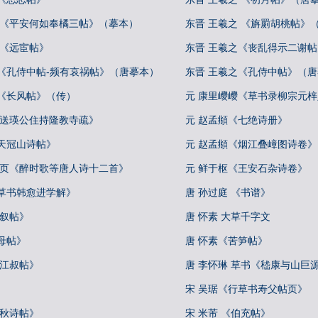
 《平安何如奉橘三帖》（摹本）
东晋 王羲之 《旃罽胡桃帖》
 《远宦帖》
东晋 王羲之《丧乱得示二谢
之《孔侍中帖-频有哀祸帖》（唐摹本）
东晋 王羲之《孔侍中帖》（
之《长风帖》（传）
元 康里巎巎《草书录柳宗元
《送瑛公住持隆教寺疏》
元 赵孟頫《七绝诗册》
天冠山诗帖》
元 赵孟頫《烟江叠嶂图诗卷》
册页《醉时歌等唐人诗十二首》
元 鲜于枢《王安石杂诗卷》
《草书韩愈进学解》
唐 孙过庭 《书谱》
自叙帖》
唐 怀素 大草千字文
母帖》
唐 怀素《苦笋帖》
《江叔帖》
唐 李怀琳 草书《嵇康与山巨
宋 吴琚《行草书寿父帖页》
中秋诗帖》
宋 米芾 《伯充帖》