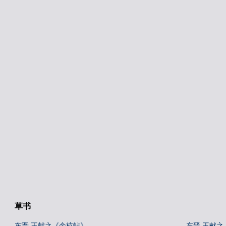
草书
东晋 王献之《余杭帖》
东晋 王献之