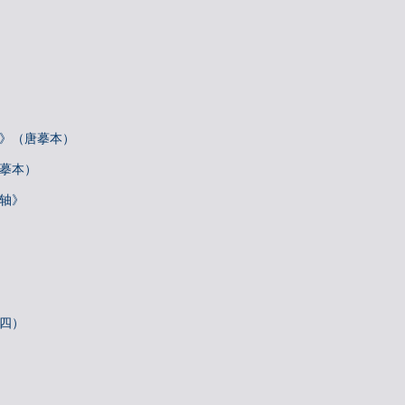
帖》（唐摹本）
唐摹本）
诗轴》
札四）