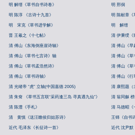
明 解缙《草书自书诗卷》
明 邢侗
明 陈淳 《古诗十九首》
明 陈献章
明 宋克《草书进学解》
明 解缙
晋 王羲之《十七帖》
清 伊秉绶《
清 傅山《东海倒座崖诗轴》
清 傅山《早
清 傅山《草书七言诗》轴
清 傅山《
清 傅山《草书孟浩然诗》
清 傅山《
清 傅山《草书诗轴》
清 傅山《行
清 光绪帝 “虎” 立轴(中国嘉德 2005)
清 康熙题（
清 朱耷 《草书五言联“采药逢三岛 寻真遇九仙”》
清 翁同龢 榜
清 陈澧《手札》
清 马德昭《
清 黄慎《送汪瞻侯归姑苏诗》
王铎《自书
近代 毛泽东《长征诗一首》
近代 沈尹