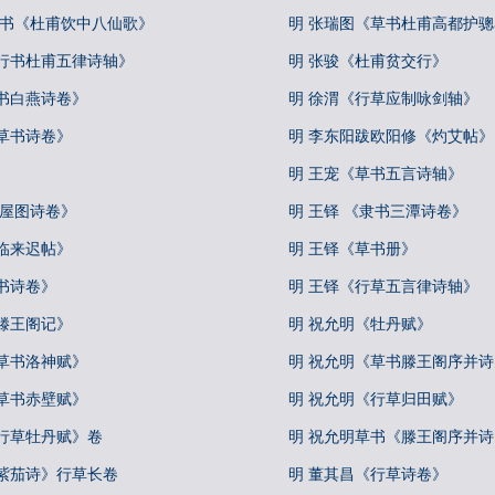
草书《杜甫饮中八仙歌》
明 张瑞图《草书杜甫高都护
《行书杜甫五律诗轴》
明 张骏《杜甫贫交行》
书白燕诗卷》
明 徐渭《行草应制咏剑轴》
草书诗卷》
明 李东阳跋欧阳修《灼艾帖》
明 王宠《草书五言诗轴》
王屋图诗卷》
明 王铎 《隶书三潭诗卷》
临来迟帖》
明 王铎《草书册》
书诗卷》
明 王铎《行草五言律诗轴》
滕王阁记》
明 祝允明《牡丹赋》
草书洛神赋》
明 祝允明《草书滕王阁序并诗
草书赤壁赋》
明 祝允明《行草归田赋》
《行草牡丹赋》卷
明 祝允明草书《滕王阁序并
《紫茄诗》行草长卷
明 董其昌《行草诗卷》