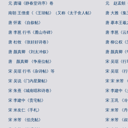
元 龚璛《静春堂诗序》卷
元 赵孟頫
南朝 王僧虔《《王琰帖》（又称《太子舍人帖》
唐 大雅《
唐 怀素 《自叙帖》
唐 摹本王羲
唐 李邕 行书《麓山寺碑》
唐 李邕《云
唐 杜牧 《张好好诗卷》
唐 柳公权《
唐 颜真卿 《刘太冲叙》
唐 颜真卿《
唐 颜真卿 《争座位帖》
宋 吴琚《
宋 吴琚 行书《杂诗帖》等
宋 吴琚 《
宋 吴说《门内星聚帖》
宋 宋 米芾
宋 朱熹《城南唱和诗卷》
宋 李建中《
宋 李建中《贵宅帖》
宋 王巩 《
宋 米友仁《手札》
宋 米芾 《
宋 米芾 《伯充帖》
宋 米芾 《