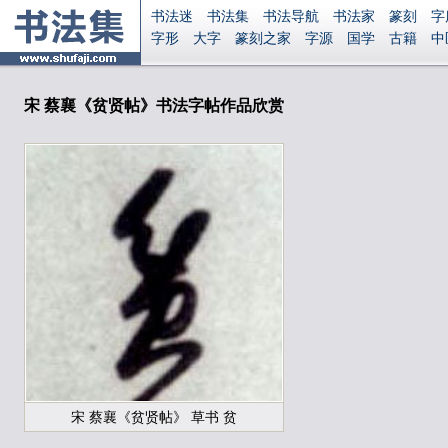
书法迷
书法集
书法导航
书法家
篆刻
字
字形
大字
篆刻之家
字源
国学
古籍
中
南无阿弥陀佛
意见反馈
安全网站
显广告
宋 蔡襄《贫贤帖》书法字帖作品欣赏
宋 蔡襄《贫贤帖》 草书 贫