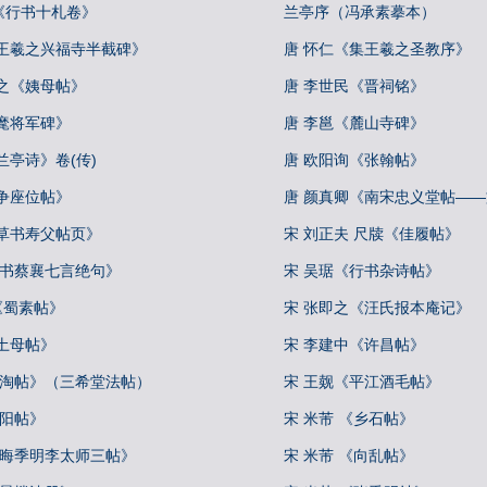
《行书十札卷》
兰亭序（冯承素摹本）
集王羲之兴福寺半截碑》
唐 怀仁《集王羲之圣教序》
之《姨母帖》
唐 李世民《晋祠铭》
麾将军碑》
唐 李邕《麓山寺碑》
兰亭诗》卷(传)
唐 欧阳询《张翰帖》
争座位帖》
唐 颜真卿《南宋忠义堂帖—
行草书寿父帖页》
宋 刘正夫 尺牍《佳履帖》
行书蔡襄七言绝句》
宋 吴琚《行书杂诗帖》
 《蜀素帖》
宋 张即之《汪氏报本庵记》
土母帖》
宋 李建中《许昌帖》
冷淘帖》（三希堂法帖）
宋 王觌《平江酒毛帖》
丹阳帖》
宋 米芾 《乡石帖》
叔晦季明李太师三帖》
宋 米芾 《向乱帖》