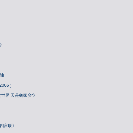
》
轴
06 )
龙世界 天是鹤家乡”》
》
院四言联》