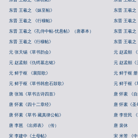
东晋 王羲之 《妹至帖》
东晋 王羲之
东晋 王羲之 《行穰帖》
东晋 王羲之
东晋 王羲之《孔侍中帖-忧悬帖》（唐摹本）
东晋 王羲
东晋 王羲之《行穰帖》
东晋 王羲
元 张天锡《草书韵会》
元 赵孟頫 
元 赵孟頫《仇锷墓志铭》
元 赵孟頫《
元 鲜于枢 《襄阳歌》
元 鲜于枢 
元 鲜于枢《草书韩愈石鼓歌》
元 鲜于枢
唐 张旭《草书古诗四首》
唐 怀素 《
唐 怀素《四十二章经》
唐 怀素《圣
唐 怀素《草书·藏真律公帖》
唐 李世民 
唐 李邕 《出师表》（传）
唐 裴休
宋 李建中《土母帖》
宋 米芾 《