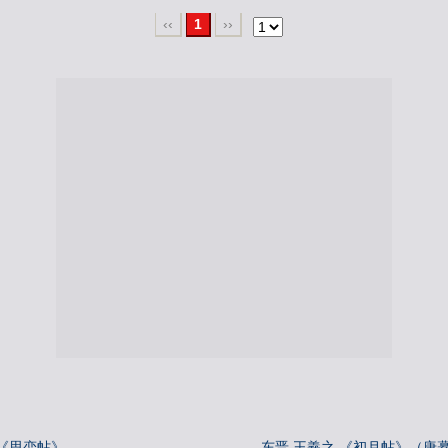
‹‹
1
››
《思恋帖》
东晋 王羲之 《初月帖》（唐