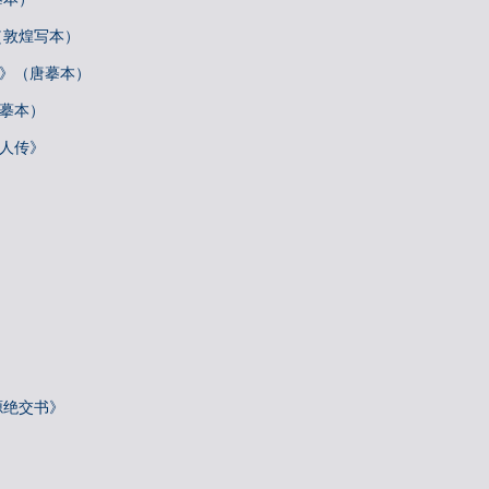
（敦煌写本）
帖》（唐摹本）
唐摹本）
梓人传》
源绝交书》