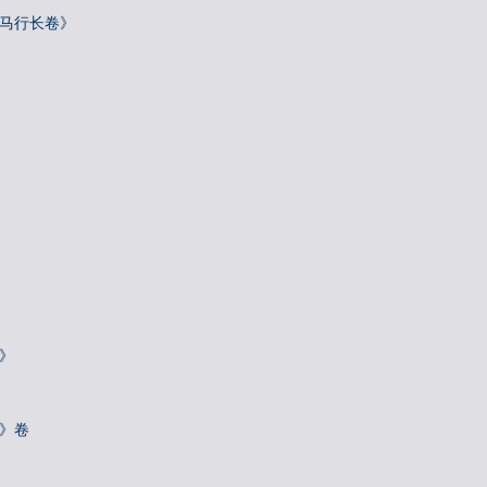
骢马行长卷》
》
诗》卷