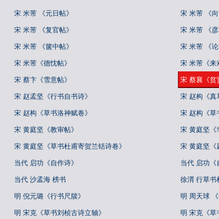
宋 米芾 《元日帖》
宋 米芾 《
宋 米芾 《复官帖》
宋 米芾 《
宋 米芾 《箧中帖》
宋 米芾 《
宋 米芾《德忱帖》
宋 米芾《来
宋 蔡卞《雪意帖》
宋 蔡襄《贫
宋 赵孟坚《行书自书诗》
宋 赵构《
宋 赵构《草书洛神赋卷》
宋 赵构《草
宋 黄庭坚《教审帖》
宋 黄庭坚
宋 黄庭坚《草书杜甫寄贺兰铦诗卷》
宋 黄庭坚
当代 启功《自作诗》
当代 启功
当代 沙孟海 榜书
徐渭 行草
明 倪元璐《行书尺牍》
明 周天球 
明 宋克《草书刘桢古诗立轴》
明 宋克《草