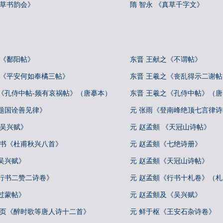
《草书韵会》
隋 智永 《真草千字文》
 《鄱阳帖》
东晋 王献之《不谓帖》
 《平安何如奉橘三帖》
东晋 王羲之《丧乱得示二谢
之《孔侍中帖-频有哀祸帖》（唐摹本）
东晋 王羲之《孔侍中帖》（
《题国诠善见律》
元 张雨《登南峰绝顶七言律
《吴兴赋》
元 赵孟頫 《天冠山诗帖》
行书《杜甫秋兴八首》
元 赵孟頫《七绝诗册》
吴兴赋》
元 赵孟頫《天冠山诗帖》
《行书二赞二诗卷》
元 赵孟頫《行书十札卷》（
过蒙帖》
元 赵孟頫及《吴兴赋》
册页《醉时歌等唐人诗十二首》
元 鲜于枢《王安石杂诗卷》