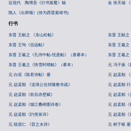
近现代 陶博吾《行书孤鹜》轴
金 张天锡 
隋人《出师颂》(传为西晋索靖书)
行书
东晋 王献之 《东山松帖》
东晋 王献之
东晋 王珣《伯远帖》
东晋 王羲之
东晋 王羲之《孔侍中帖-忧悬帖》（唐摹本）
东晋 王羲
东晋 王羲之《快雪时晴帖》（摹本）
元 冯子振
元 白珽《陈君诗帖》册
元 赵孟頫 
元 赵孟頫 《送瑛公住持隆教寺疏》
元 赵孟頫 
元 赵孟頫《前后赤壁赋》
元 赵孟頫《
元 赵孟頫《烟江叠嶂图诗卷》
元 赵孟頫
元 赵孟頫《趵突泉诗》
元 赵孟頫《
元 陆居仁 《苕之水诗》
元 鲜于枢 