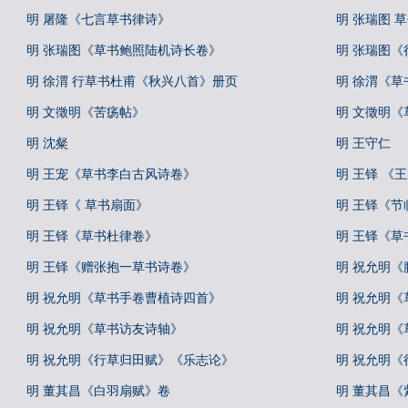
明 屠隆《七言草书律诗》
明 张瑞图 
明 张瑞图《草书鲍照陆机诗长卷》
明 张瑞图
明 徐渭 行草书杜甫《秋兴八首》册页
明 徐渭《草
明 文徵明《苦疡帖》
明 文徵明《
明 沈粲
明 王守仁
明 王宠《草书李白古风诗卷》
明 王铎 《
明 王铎《 草书扇面》
明 王铎《节
明 王铎《草书杜律卷》
明 王铎《草
明 王铎《赠张抱一草书诗卷》
明 祝允明《
明 祝允明《草书手卷曹植诗四首》
明 祝允明《
明 祝允明《草书访友诗轴》
明 祝允明《
明 祝允明《行草归田赋》《乐志论》
明 祝允明
明 董其昌《白羽扇赋》卷
明 董其昌