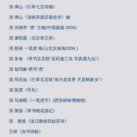
清 傅山《行草七言诗轴》
清 傅山《读南宋渡后诸史传》轴
清 光绪帝 “虎” 立轴(中国嘉德 2005)
清 康熙题（北京恭王府）
清 慈禧 一笔虎 镜心(北京翰海2006 )
清 朱耷 《草书五言联“采药逢三岛 寻真遇九仙”》
清 翁同龢 榜书“虎”
清 邓石如《行草五言联“海为龙世界 天是鹤家乡”》
清 陈澧《手札》
清 马德昭《一笔虎字》(西安碑林博物馆)
清 黄慎《草书桃花源记》
清 黄慎《送汪瞻侯归姑苏诗》
王铎《自书诗帖》