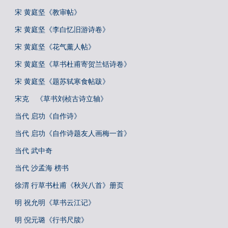
宋 黄庭坚《教审帖》
宋 黄庭坚《李白忆旧游诗卷》
宋 黄庭坚《花气薰人帖》
宋 黄庭坚《草书杜甫寄贺兰铦诗卷》
宋 黄庭坚《题苏轼寒食帖跋》
宋克 《草书刘桢古诗立轴》
当代 启功《自作诗》
当代 启功《自作诗题友人画梅一首》
当代 武中奇
当代 沙孟海 榜书
徐渭 行草书杜甫《秋兴八首》册页
明 祝允明《草书云江记》
明 倪元璐《行书尺牍》