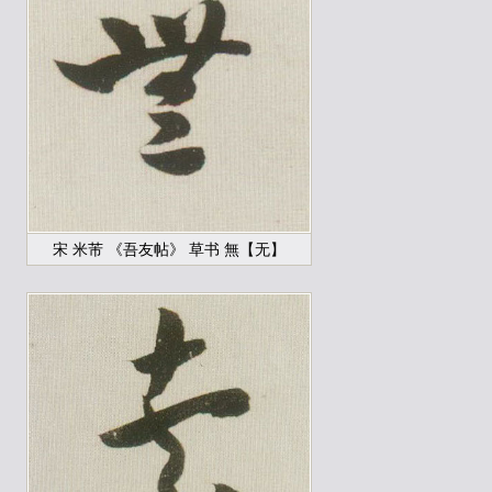
宋 米芾 《吾友帖》 草书 無【无】