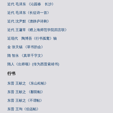
近代 毛泽东 《沁园春 长沙》
近代 毛泽东《长征诗一首》
近代 沈尹默《澹静庐诗剩》
近代 王蘧常《赠上海师范学院四言联》
近现代 陶博吾《行书孤鹜》轴
金 张天锡 《草书韵会》
隋 智永 《真草千字文》
隋人《出师颂》(传为西晋索靖书)
行书
东晋 王献之 《东山松帖》
东晋 王献之 《鄱阳帖》
东晋 王献之《不谓帖》
东晋 王珣《伯远帖》