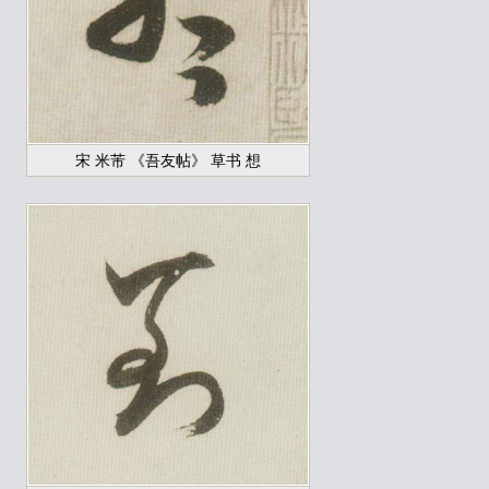
宋 米芾 《吾友帖》 草书 想