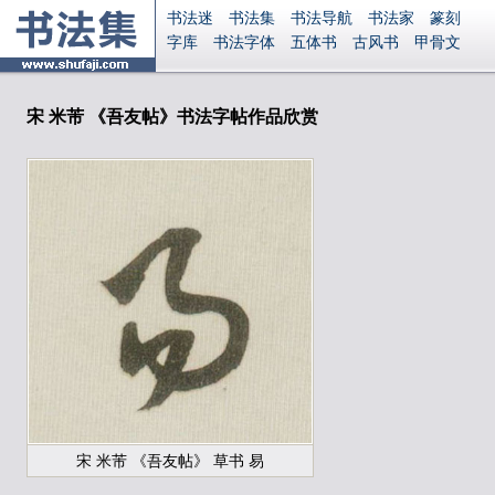
书法迷
书法集
书法导航
书法家
篆刻
字库
书法字体
五体书
古风书
甲骨文
古印
篆书
篆体
光明书
集美书
33书法
毛笔字
钢笔字
多体书
花鸟字
書法视频
集字
字形
大字
篆刻之家
字源
国学
宋 米芾 《吾友帖》书法字帖作品欣赏
古籍
中医
象棋
游戏
电子书
商城
起名
识字
英语
印章
签名
硬筆字
字体下载
免费字体
中文字体
英文字体
Ai矢量
P图宝
南无阿弥陀佛
意见反馈
安全网站
显广告
捐赠
繁體版
登录
宋 米芾 《吾友帖》 草书 易