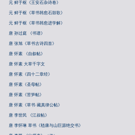
元 鲜于枢《王安石杂诗卷》
元 鲜于枢《草书韩愈石鼓歌》
元 鲜于枢《草书韩愈进学解》
唐 孙过庭 《书谱》
唐 张旭《草书古诗四首》
唐 怀素 《自叙帖》
唐 怀素 大草千字文
唐 怀素《四十二章经》
唐 怀素《圣母帖》
唐 怀素《苦笋帖》
唐 怀素《草书·藏真律公帖》
唐 李世民 《江叔帖》
唐 李怀琳 草书《嵇康与山巨源绝交书》