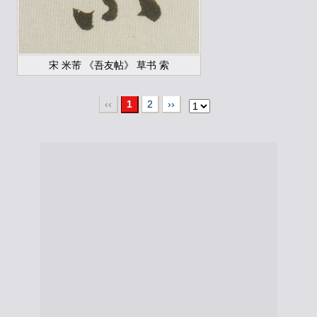
宋 米芾 《吾友帖》 草书 索
‹‹
1
2
››