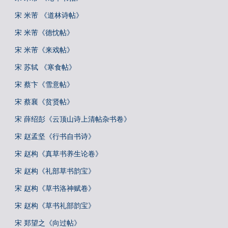
宋 米芾 《道林诗帖》
宋 米芾《德忱帖》
宋 米芾《来戏帖》
宋 苏轼 《寒食帖》
宋 蔡卞《雪意帖》
宋 蔡襄《贫贤帖》
宋 薛绍彭《云顶山诗上清帖杂书卷》
宋 赵孟坚《行书自书诗》
宋 赵构《真草书养生论卷》
宋 赵构《礼部草书韵宝》
宋 赵构《草书洛神赋卷》
宋 赵构《草书礼部韵宝》
宋 郑望之《向过帖》