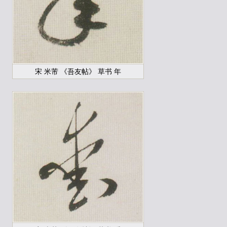
宋 米芾 《吾友帖》 草书 年