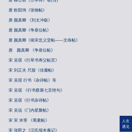
唐 柳公权《兰亭诗》卷(传)
唐 欧阳询《张翰帖》
唐 颜真卿 《刘太冲叙》
唐 颜真卿《争座位帖》
唐 颜真卿《南宋忠义堂帖——文殊帖》
唐 颜真卿 《争座位帖》
宋 吴琚《行草书寿父帖页》
宋 刘正夫 尺牍《佳履帖》
宋 吴琚 行书《杂诗帖》等
宋 吴琚 《行书蔡襄七言绝句》
宋 吴琚《行书杂诗帖》
宋 吴说《门内星聚帖》
宋 宋 米芾 《蜀素帖》
人生
遇见
宋 张即之《汪氏报本庵记》