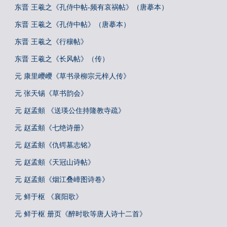
东晋 王羲之《孔侍中帖-频有哀祸帖》（唐摹本）
东晋 王羲之《孔侍中帖》（唐摹本）
东晋 王羲之《行穰帖》
东晋 王羲之《长风帖》（传）
元 康里巎巎《草书录柳宗元梓人传》
元 张天锡《草书韵会》
元 赵孟頫 《送瑛公住持隆教寺疏》
元 赵孟頫《七绝诗册》
元 赵孟頫《仇锷墓志铭》
元 赵孟頫《天冠山诗帖》
元 赵孟頫《烟江叠嶂图诗卷》
元 鲜于枢 《襄阳歌》
元 鲜于枢 册页《醉时歌等唐人诗十二首》