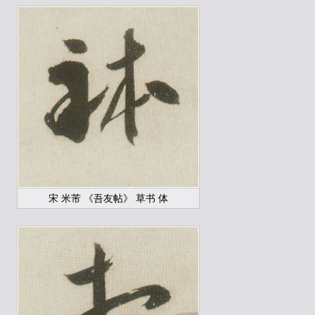
宋 米芾 《吾友帖》 草书 体