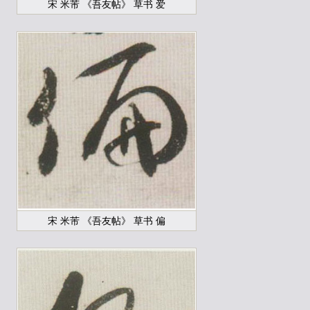
宋 米芾 《吾友帖》 草书 爱
宋 米芾 《吾友帖》 草书 偏