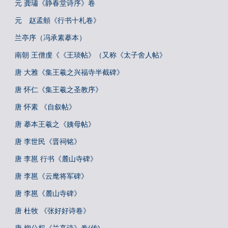
元 龚璛《静春堂诗序》卷
元 赵孟頫《行书十札卷》
兰亭序（冯承素摹本）
南朝 王僧虔《《王琰帖》（又称《太子舍人帖》
唐 大雅《集王羲之兴福寺半截碑》
唐 怀仁《集王羲之圣教序》
唐 怀素 《自叙帖》
唐 摹本王羲之《姨母帖》
唐 李世民《晋祠铭》
唐 李邕 行书《麓山寺碑》
唐 李邕《云麾将军碑》
唐 李邕《麓山寺碑》
唐 杜牧 《张好好诗卷》