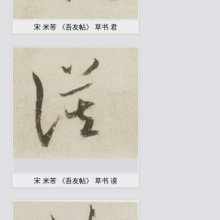
宋 米芾 《吾友帖》 草书 君
宋 米芾 《吾友帖》 草书 谟