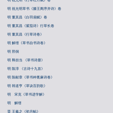
明 祝允明《行草牡丹赋》卷
明 祝允明草书《滕王阁序并诗》卷
明 董其昌《白羽扇赋》卷
明 董其昌《紫茄诗》行草长卷
明 董其昌《行草诗卷》
明 解缙《草书自书诗卷》
明 邢侗
明 释担当 《草书诗册》
明 陈淳 《古诗十九首》
明 陈献章《草书种蓖麻诗卷》
明 韩道亨《草诀百韵歌》
明 宋克《草书进学解》
明 解缙
晋 王羲之《初月帖》