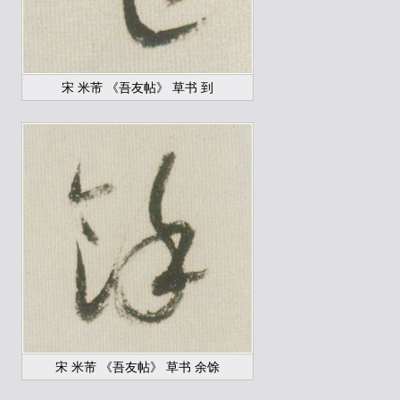
宋 米芾 《吾友帖》 草书 到
宋 米芾 《吾友帖》 草书 余馀