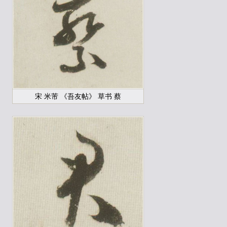
宋 米芾 《吾友帖》 草书 蔡