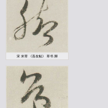
宋 米芾 《吾友帖》 草书 脚