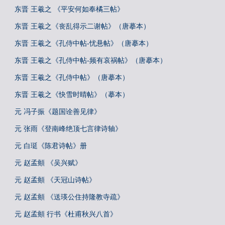
东晋 王羲之 《平安何如奉橘三帖》
东晋 王羲之《丧乱得示二谢帖》（唐摹本）
东晋 王羲之《孔侍中帖-忧悬帖》（唐摹本）
东晋 王羲之《孔侍中帖-频有哀祸帖》（唐摹本）
东晋 王羲之《孔侍中帖》（唐摹本）
东晋 王羲之《快雪时晴帖》（摹本）
元 冯子振《题国诠善见律》
元 张雨《登南峰绝顶七言律诗轴》
元 白珽《陈君诗帖》册
元 赵孟頫 《吴兴赋》
元 赵孟頫 《天冠山诗帖》
元 赵孟頫 《送瑛公住持隆教寺疏》
元 赵孟頫 行书《杜甫秋兴八首》