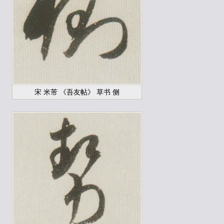
宋 米芾 《吾友帖》 草书 侧