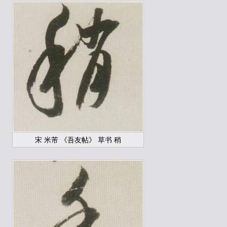
宋 米芾 《吾友帖》 草书 稍