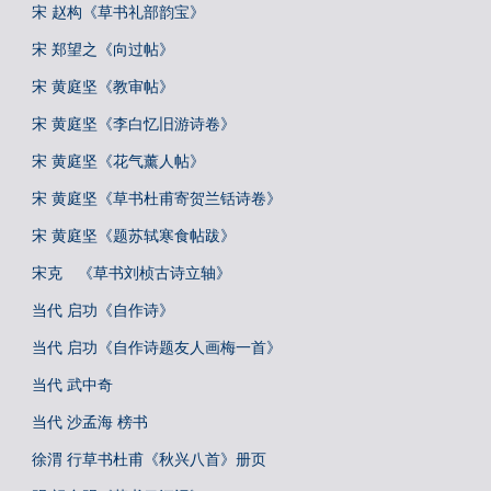
宋 赵构《草书礼部韵宝》
宋 郑望之《向过帖》
宋 黄庭坚《教审帖》
宋 黄庭坚《李白忆旧游诗卷》
宋 黄庭坚《花气薰人帖》
宋 黄庭坚《草书杜甫寄贺兰铦诗卷》
宋 黄庭坚《题苏轼寒食帖跋》
宋克 《草书刘桢古诗立轴》
当代 启功《自作诗》
当代 启功《自作诗题友人画梅一首》
当代 武中奇
当代 沙孟海 榜书
徐渭 行草书杜甫《秋兴八首》册页