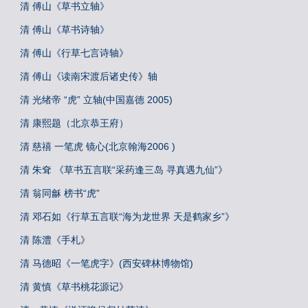
清 傅山《草书立轴》
清 傅山《草书诗轴》
清 傅山《行草七言诗轴》
清 傅山《读南宋渡后诸史传》轴
清 光绪帝 “虎” 立轴(中国嘉德 2005)
清 康熙题（北京恭王府）
清 慈禧 一笔虎 镜心(北京翰海2006 )
清 朱耷 《草书五言联“采药逢三岛 寻真遇九仙”》
清 翁同龢 榜书“虎”
清 邓石如《行草五言联“海为龙世界 天是鹤家乡”》
清 陈澧《手札》
清 马德昭《一笔虎字》(西安碑林博物馆)
清 黄慎《草书桃花源记》