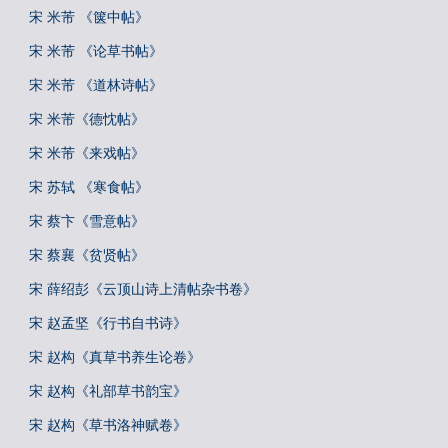
宋 米芾 《箧中帖》
宋 米芾 《论草书帖》
宋 米芾 《道林诗帖》
宋 米芾《德忱帖》
宋 米芾《来戏帖》
宋 苏轼 《寒食帖》
宋 蔡卞《雪意帖》
宋 蔡襄《贫贤帖》
宋 薛绍彭《云顶山诗上清帖杂书卷》
宋 赵孟坚《行书自书诗》
宋 赵构《真草书养生论卷》
宋 赵构《礼部草书韵宝》
宋 赵构《草书洛神赋卷》