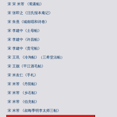
宋 宋 米芾 《蜀素帖》
宋 张即之《汪氏报本庵记》
宋 朱熹《城南唱和诗卷》
宋 李建中《土母帖》
宋 李建中《许昌帖》
宋 李建中《贵宅帖》
宋 王巩 《冷淘帖》（三希堂法帖）
宋 王觌《平江酒毛帖》
宋 米友仁《手札》
宋 米芾 《丹阳帖》
宋 米芾 《乡石帖》
宋 米芾 《伯充帖》
宋 米芾 《叔晦季明李太师三帖》