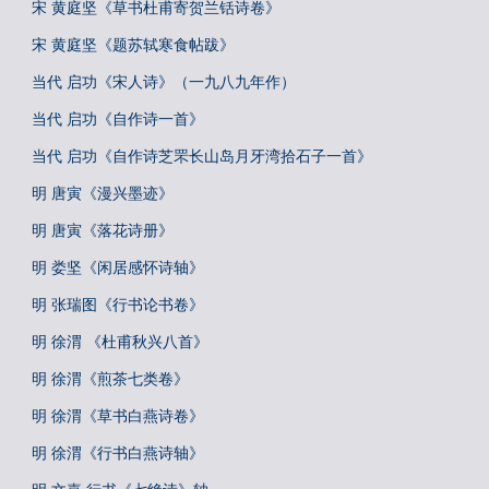
宋 黄庭坚《草书杜甫寄贺兰铦诗卷》
宋 黄庭坚《题苏轼寒食帖跋》
当代 启功《宋人诗》（一九八九年作）
当代 启功《自作诗一首》
当代 启功《自作诗芝罘长山岛月牙湾拾石子一首》
明 唐寅《漫兴墨迹》
明 唐寅《落花诗册》
明 娄坚《闲居感怀诗轴》
明 张瑞图《行书论书卷》
明 徐渭 《杜甫秋兴八首》
明 徐渭《煎茶七类卷》
明 徐渭《草书白燕诗卷》
明 徐渭《行书白燕诗轴》