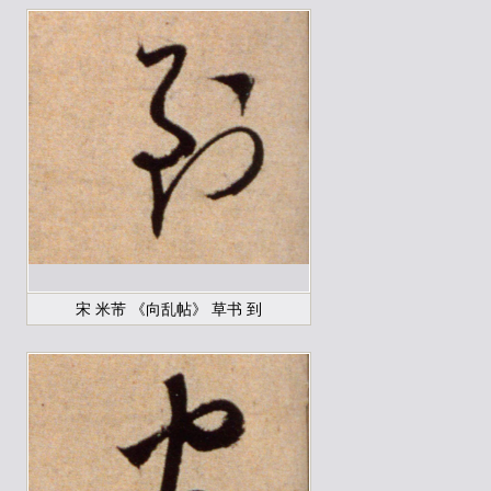
宋 米芾 《向乱帖》 草书 到