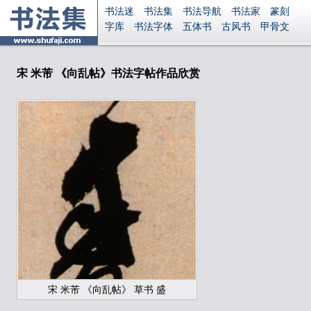
书法迷
书法集
书法导航
书法家
篆刻
字库
书法字体
五体书
古风书
甲骨文
古印
篆书
篆体
光明书
集美书
33书法
毛笔字
钢笔字
多体书
花鸟字
書法视频
集字
字形
大字
篆刻之家
字源
国学
宋 米芾 《向乱帖》书法字帖作品欣赏
古籍
中医
象棋
游戏
电子书
商城
起名
识字
英语
印章
签名
硬筆字
字体下载
免费字体
中文字体
英文字体
Ai矢量
P图宝
南无阿弥陀佛
意见反馈
安全网站
显广告
捐赠
繁體版
登录
宋 米芾 《向乱帖》 草书 盛