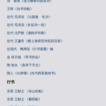
清 黄慎《送汪瞻侯归姑苏诗》
王铎《自书诗帖》
近代 毛泽东 《沁园春 长沙》
近代 毛泽东《长征诗一首》
近代 沈尹默《澹静庐诗剩》
近代 王蘧常《赠上海师范学院四言联》
近现代 陶博吾《行书孤鹜》轴
金 张天锡 《草书韵会》
隋 智永 《真草千字文》
隋人《出师颂》(传为西晋索靖书)
行书
东晋 王献之 《东山松帖》
东晋 王献之 《鄱阳帖》