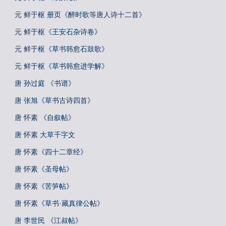
元 鲜于枢 册页《醉时歌等唐人诗十二首》
元 鲜于枢《王安石杂诗卷》
元 鲜于枢《草书韩愈石鼓歌》
元 鲜于枢《草书韩愈进学解》
唐 孙过庭 《书谱》
唐 张旭《草书古诗四首》
唐 怀素 《自叙帖》
唐 怀素 大草千字文
唐 怀素《四十二章经》
唐 怀素《圣母帖》
唐 怀素《苦笋帖》
唐 怀素《草书·藏真律公帖》
唐 李世民 《江叔帖》