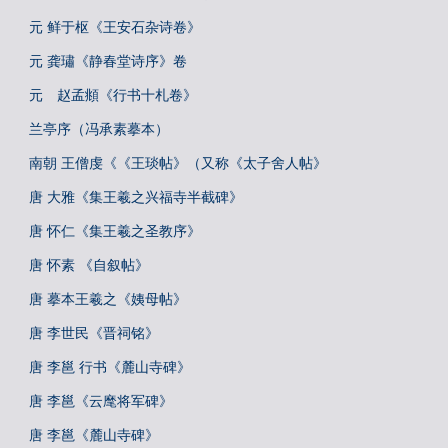
元 鲜于枢《王安石杂诗卷》
元 龚璛《静春堂诗序》卷
元 赵孟頫《行书十札卷》
兰亭序（冯承素摹本）
南朝 王僧虔《《王琰帖》（又称《太子舍人帖》
唐 大雅《集王羲之兴福寺半截碑》
唐 怀仁《集王羲之圣教序》
唐 怀素 《自叙帖》
唐 摹本王羲之《姨母帖》
唐 李世民《晋祠铭》
唐 李邕 行书《麓山寺碑》
唐 李邕《云麾将军碑》
唐 李邕《麓山寺碑》