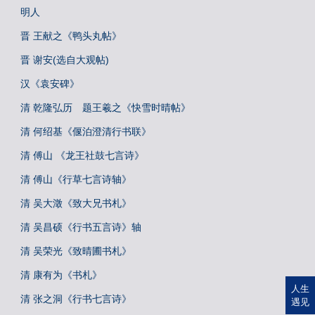
明人
晋 王献之《鸭头丸帖》
晋 谢安(选自大观帖)
汉《袁安碑》
清 乾隆弘历 题王羲之《快雪时晴帖》
清 何绍基《偃泊澄清行书联》
清 傅山 《龙王社鼓七言诗》
清 傅山《行草七言诗轴》
清 吴大澂《致大兄书札》
清 吴昌硕《行书五言诗》轴
清 吴荣光《致晴圃书札》
清 康有为《书札》
人生
清 张之洞《行书七言诗》
遇见