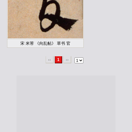
宋 米芾 《向乱帖》 草书 官
‹‹
1
››