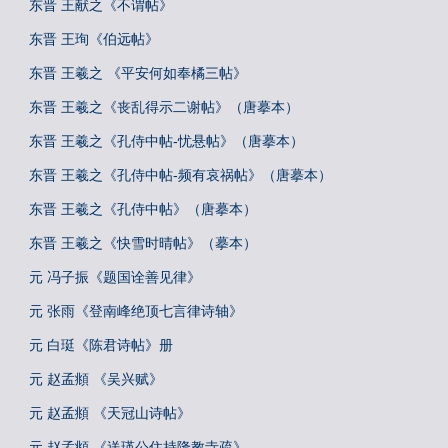
东晋 王献之《不谓帖》
东晋 王珣《伯远帖》
东晋 王羲之 《平安何如奉橘三帖》
东晋 王羲之《丧乱得示二谢帖》（唐摹本）
东晋 王羲之《孔侍中帖-忧悬帖》（唐摹本）
东晋 王羲之《孔侍中帖-频有哀祸帖》（唐摹本）
东晋 王羲之《孔侍中帖》（唐摹本）
东晋 王羲之《快雪时晴帖》（摹本）
元 冯子振《题国诠善见律》
元 张雨《登南峰绝顶七言律诗轴》
元 白珽《陈君诗帖》册
元 赵孟頫 《吴兴赋》
元 赵孟頫 《天冠山诗帖》
元 赵孟頫 《送瑛公住持隆教寺疏》