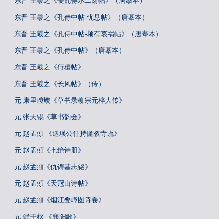
东晋 王羲之《丧乱得示二谢帖》（唐摹本）
东晋 王羲之《孔侍中帖-忧悬帖》（唐摹本）
东晋 王羲之《孔侍中帖-频有哀祸帖》（唐摹本）
东晋 王羲之《孔侍中帖》（唐摹本）
东晋 王羲之《行穰帖》
东晋 王羲之《长风帖》（传）
元 康里巎巎《草书录柳宗元梓人传》
元 张天锡《草书韵会》
元 赵孟頫 《送瑛公住持隆教寺疏》
元 赵孟頫《七绝诗册》
元 赵孟頫《仇锷墓志铭》
元 赵孟頫《天冠山诗帖》
元 赵孟頫《烟江叠嶂图诗卷》
元 鲜于枢 《襄阳歌》