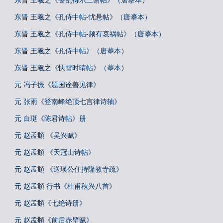
东晋 王羲之《丧乱得示二谢帖》（唐摹本）
东晋 王羲之《孔侍中帖-忧悬帖》（唐摹本）
东晋 王羲之《孔侍中帖-频有哀祸帖》（唐摹本）
东晋 王羲之《孔侍中帖》（唐摹本）
东晋 王羲之《快雪时晴帖》（摹本）
元 冯子振《题国诠善见律》
元 张雨《登南峰绝顶七言律诗轴》
元 白珽《陈君诗帖》册
元 赵孟頫 《吴兴赋》
元 赵孟頫 《天冠山诗帖》
元 赵孟頫 《送瑛公住持隆教寺疏》
元 赵孟頫 行书《杜甫秋兴八首》
元 赵孟頫《七绝诗册》
元 赵孟頫《前后赤壁赋》