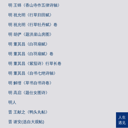
明 王铎《香山寺作五律诗轴》
明 祝允明《行草归田赋》
明 祝允明《行草牡丹赋》卷
明 胡俨《题洪崖山房图》
明 董其昌《白羽扇赋》
明 董其昌《白羽扇赋》卷
明 董其昌《紫茄诗》行草长卷
明 董其昌《自书七绝诗轴》
明 解缙《草书自书诗卷》
明 高启《题仕女图诗》
明人
晋 王献之《鸭头丸帖》
人生
晋 谢安(选自大观帖)
遇见