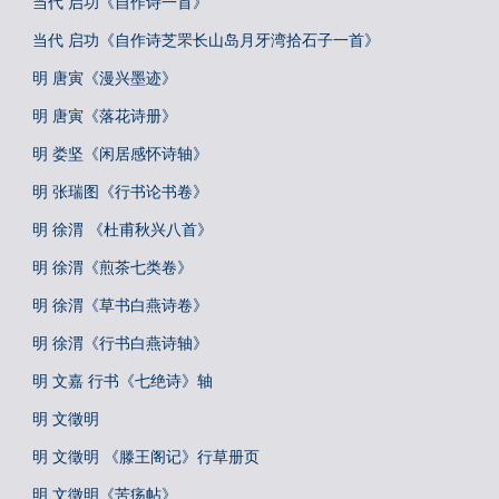
当代 启功《自作诗一首》
当代 启功《自作诗芝罘长山岛月牙湾拾石子一首》
明 唐寅《漫兴墨迹》
明 唐寅《落花诗册》
明 娄坚《闲居感怀诗轴》
明 张瑞图《行书论书卷》
明 徐渭 《杜甫秋兴八首》
明 徐渭《煎茶七类卷》
明 徐渭《草书白燕诗卷》
明 徐渭《行书白燕诗轴》
明 文嘉 行书《七绝诗》轴
明 文徵明
明 文徵明 《滕王阁记》行草册页
明 文徵明《苦疡帖》