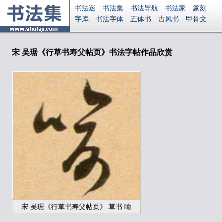
书法迷
书法集
书法导航
书法家
篆刻
字库
书法字体
五体书
古风书
甲骨文
古印
篆书
篆体
光明书
集美书
33书法
毛笔字
钢笔字
多体书
花鸟字
書法视频
集字
字形
大字
篆刻之家
字源
国学
宋 吴琚《行草书寿父帖页》书法字帖作品欣赏
古籍
中医
象棋
游戏
电子书
商城
起名
识字
英语
印章
签名
硬筆字
字体下载
免费字体
中文字体
英文字体
Ai矢量
P图宝
南无阿弥陀佛
意见反馈
安全网站
显广告
捐赠
繁體版
登录
宋 吴琚《行草书寿父帖页》 草书 喻