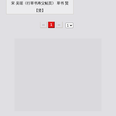
宋 吴琚《行草书寿父帖页》 草书 賢
【贤】
‹‹
1
››