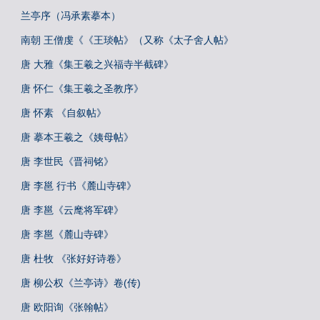
兰亭序（冯承素摹本）
南朝 王僧虔《《王琰帖》（又称《太子舍人帖》
唐 大雅《集王羲之兴福寺半截碑》
唐 怀仁《集王羲之圣教序》
唐 怀素 《自叙帖》
唐 摹本王羲之《姨母帖》
唐 李世民《晋祠铭》
唐 李邕 行书《麓山寺碑》
唐 李邕《云麾将军碑》
唐 李邕《麓山寺碑》
唐 杜牧 《张好好诗卷》
唐 柳公权《兰亭诗》卷(传)
唐 欧阳询《张翰帖》