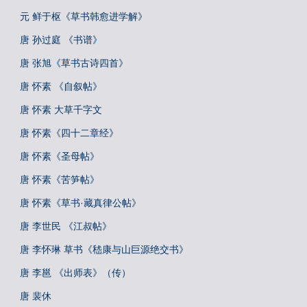
元 鲜于枢《草书韩愈进学解》
唐 孙过庭 《书谱》
唐 张旭《草书古诗四首》
唐 怀素 《自叙帖》
唐 怀素 大草千字文
唐 怀素《四十二章经》
唐 怀素《圣母帖》
唐 怀素《苦笋帖》
唐 怀素《草书·藏真律公帖》
唐 李世民 《江叔帖》
唐 李怀琳 草书《嵇康与山巨源绝交书》
唐 李邕 《出师表》（传）
唐 裴休