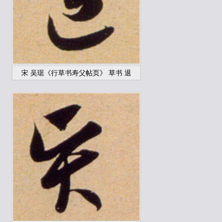
宋 吴琚《行草书寿父帖页》 草书 退