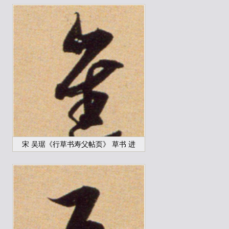
宋 吴琚《行草书寿父帖页》 草书 进