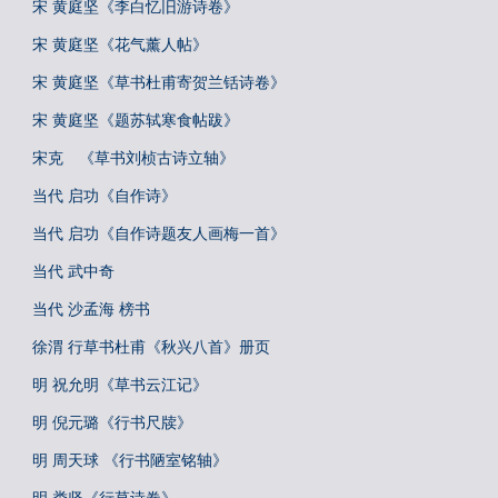
宋 黄庭坚《李白忆旧游诗卷》
宋 黄庭坚《花气薰人帖》
宋 黄庭坚《草书杜甫寄贺兰铦诗卷》
宋 黄庭坚《题苏轼寒食帖跋》
宋克 《草书刘桢古诗立轴》
当代 启功《自作诗》
当代 启功《自作诗题友人画梅一首》
当代 武中奇
当代 沙孟海 榜书
徐渭 行草书杜甫《秋兴八首》册页
明 祝允明《草书云江记》
明 倪元璐《行书尺牍》
明 周天球 《行书陋室铭轴》