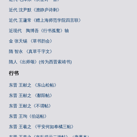
近代 沈尹默《澹静庐诗剩》
近代 王蘧常《赠上海师范学院四言联》
近现代 陶博吾《行书孤鹜》轴
金 张天锡 《草书韵会》
隋 智永 《真草千字文》
隋人《出师颂》(传为西晋索靖书)
行书
东晋 王献之 《东山松帖》
东晋 王献之 《鄱阳帖》
东晋 王献之《不谓帖》
东晋 王珣《伯远帖》
东晋 王羲之 《平安何如奉橘三帖》