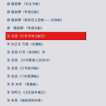
唐 颜真卿 《刘太冲叙》
唐 颜真卿《争座位帖》
唐 颜真卿《南宋忠义堂帖——文殊帖》
唐 颜真卿 《争座位帖》
宋 吴琚《行草书寿父帖页》
宋 刘正夫 尺牍《佳履帖》
宋 吴琚 行书《杂诗帖》等
宋 吴琚 《行书蔡襄七言绝句》
宋 吴琚《行书杂诗帖》
宋 吴说《门内星聚帖》
宋 宋 米芾 《蜀素帖》
宋 张即之《汪氏报本庵记》
宋 朱熹《城南唱和诗卷》