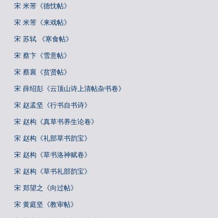
宋 米芾《德忱帖》
宋 米芾《来戏帖》
宋 苏轼 《寒食帖》
宋 蔡卞《雪意帖》
宋 蔡襄《贫贤帖》
宋 薛绍彭《云顶山诗上清帖杂书卷》
宋 赵孟坚《行书自书诗》
宋 赵构《真草书养生论卷》
宋 赵构《礼部草书韵宝》
宋 赵构《草书洛神赋卷》
宋 赵构《草书礼部韵宝》
宋 郑望之《向过帖》
宋 黄庭坚《教审帖》