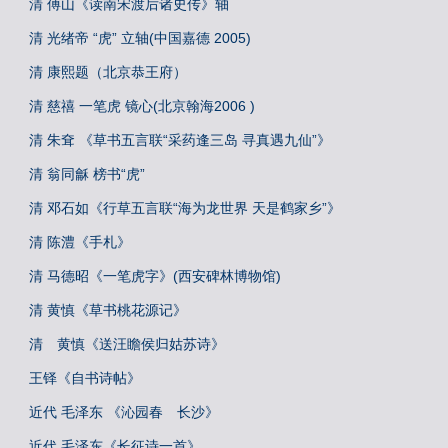
清 傅山《读南宋渡后诸史传》轴
清 光绪帝 “虎” 立轴(中国嘉德 2005)
清 康熙题（北京恭王府）
清 慈禧 一笔虎 镜心(北京翰海2006 )
清 朱耷 《草书五言联“采药逢三岛 寻真遇九仙”》
清 翁同龢 榜书“虎”
清 邓石如《行草五言联“海为龙世界 天是鹤家乡”》
清 陈澧《手札》
清 马德昭《一笔虎字》(西安碑林博物馆)
清 黄慎《草书桃花源记》
清 黄慎《送汪瞻侯归姑苏诗》
王铎《自书诗帖》
近代 毛泽东 《沁园春 长沙》
近代 毛泽东《长征诗一首》