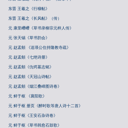
东晋 王羲之《行穰帖》
东晋 王羲之《长风帖》（传）
元 康里巎巎《草书录柳宗元梓人传》
元 张天锡《草书韵会》
元 赵孟頫 《送瑛公住持隆教寺疏》
元 赵孟頫《七绝诗册》
元 赵孟頫《仇锷墓志铭》
元 赵孟頫《天冠山诗帖》
元 赵孟頫《烟江叠嶂图诗卷》
元 鲜于枢 《襄阳歌》
元 鲜于枢 册页《醉时歌等唐人诗十二首》
元 鲜于枢《王安石杂诗卷》
元 鲜于枢《草书韩愈石鼓歌》