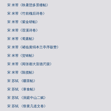
宋 米芾《秋暑憩多景楼帖》
宋 米芾《竹前槐后诗卷》
宋 米芾《紫金研帖》
宋 米芾《苕溪诗卷》
宋 米芾《蜀素帖》
宋 米芾《褚临黄绢本兰亭序跋赞》
宋 米芾《贺铸帖》
宋 米芾《闻张都大宣德尺牍》
宋 米芾《陈揽帖》
宋 苏轼 《啜茶帖》
宋 苏轼 《寒食帖》
宋 苏轼 《洞庭中山二赋》
宋 苏轼 《祭黄几道文卷》