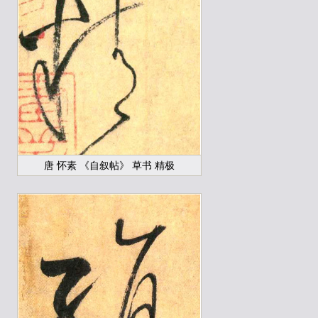
唐 怀素 《自叙帖》 草书 精极