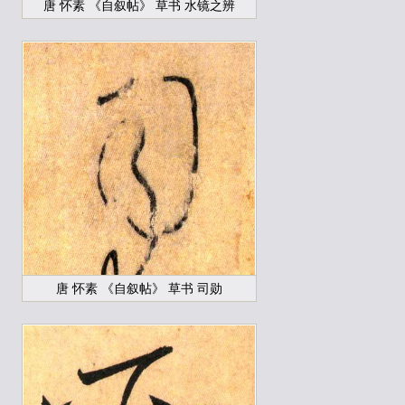
唐 怀素 《自叙帖》 草书 水镜之辨
唐 怀素 《自叙帖》 草书 司勋