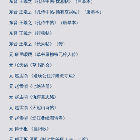
东晋 王羲之《孔侍中帖-忧悬帖》（唐摹本）
东晋 王羲之《孔侍中帖-频有哀祸帖》（唐摹本）
东晋 王羲之《孔侍中帖》（唐摹本）
东晋 王羲之《行穰帖》
东晋 王羲之《长风帖》（传）
元 康里巎巎《草书录柳宗元梓人传》
元 张天锡《草书韵会》
元 赵孟頫 《送瑛公住持隆教寺疏》
元 赵孟頫《七绝诗册》
元 赵孟頫《仇锷墓志铭》
元 赵孟頫《天冠山诗帖》
元 赵孟頫《烟江叠嶂图诗卷》
元 鲜于枢 《襄阳歌》
元 鲜于枢 册页《醉时歌等唐人诗十二首》