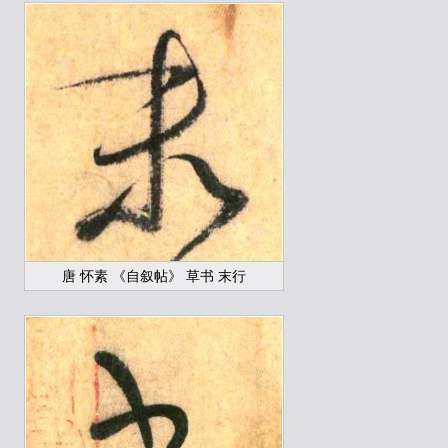
唐 怀素 《自叙帖》 草书 末行