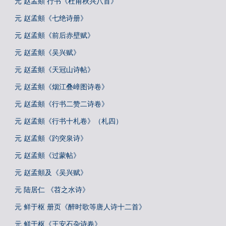
元 赵孟頫 行书《杜甫秋兴八首》
元 赵孟頫《七绝诗册》
元 赵孟頫《前后赤壁赋》
元 赵孟頫《吴兴赋》
元 赵孟頫《天冠山诗帖》
元 赵孟頫《烟江叠嶂图诗卷》
元 赵孟頫《行书二赞二诗卷》
元 赵孟頫《行书十札卷》（札四）
元 赵孟頫《趵突泉诗》
元 赵孟頫《过蒙帖》
元 赵孟頫及《吴兴赋》
元 陆居仁 《苕之水诗》
元 鲜于枢 册页《醉时歌等唐人诗十二首》
元 鲜于枢《王安石杂诗卷》