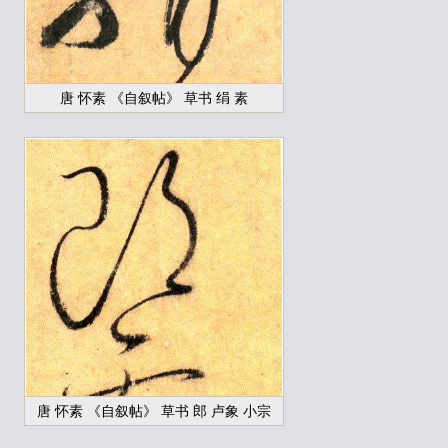
唐 怀素 《自叙帖》 草书 绢 素
唐 怀素 《自叙帖》 草书 郎 卢象 小宗