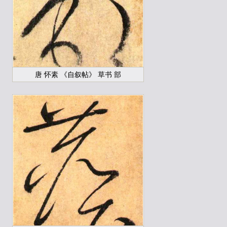
唐 怀素 《自叙帖》 草书 部