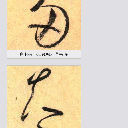
唐 怀素 《自叙帖》 草书 多