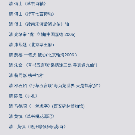
清 傅山《草书诗轴》
清 傅山《行草七言诗轴》
清 傅山《读南宋渡后诸史传》轴
清 光绪帝 “虎” 立轴(中国嘉德 2005)
清 康熙题（北京恭王府）
清 慈禧 一笔虎 镜心(北京翰海2006 )
清 朱耷 《草书五言联“采药逢三岛 寻真遇九仙”》
清 翁同龢 榜书“虎”
清 邓石如《行草五言联“海为龙世界 天是鹤家乡”》
清 陈澧《手札》
清 马德昭《一笔虎字》(西安碑林博物馆)
清 黄慎《草书桃花源记》
清 黄慎《送汪瞻侯归姑苏诗》