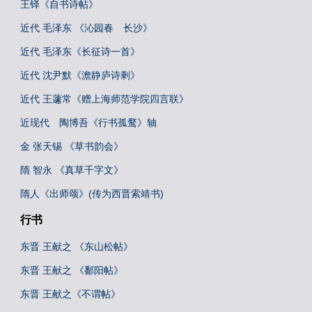
王铎《自书诗帖》
近代 毛泽东 《沁园春 长沙》
近代 毛泽东《长征诗一首》
近代 沈尹默《澹静庐诗剩》
近代 王蘧常《赠上海师范学院四言联》
近现代 陶博吾《行书孤鹜》轴
金 张天锡 《草书韵会》
隋 智永 《真草千字文》
隋人《出师颂》(传为西晋索靖书)
行书
东晋 王献之 《东山松帖》
东晋 王献之 《鄱阳帖》
东晋 王献之《不谓帖》