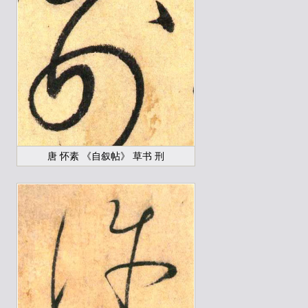
唐 怀素 《自叙帖》 草书 刑