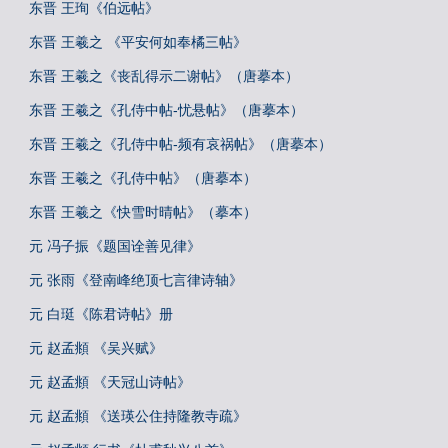
东晋 王珣《伯远帖》
东晋 王羲之 《平安何如奉橘三帖》
东晋 王羲之《丧乱得示二谢帖》（唐摹本）
东晋 王羲之《孔侍中帖-忧悬帖》（唐摹本）
东晋 王羲之《孔侍中帖-频有哀祸帖》（唐摹本）
东晋 王羲之《孔侍中帖》（唐摹本）
东晋 王羲之《快雪时晴帖》（摹本）
元 冯子振《题国诠善见律》
元 张雨《登南峰绝顶七言律诗轴》
元 白珽《陈君诗帖》册
元 赵孟頫 《吴兴赋》
元 赵孟頫 《天冠山诗帖》
元 赵孟頫 《送瑛公住持隆教寺疏》