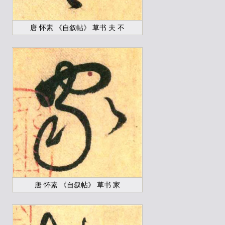
唐 怀素 《自叙帖》 草书 夫 不
唐 怀素 《自叙帖》 草书 家