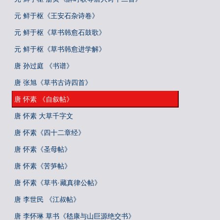
元 鲜于枢《王安石杂诗卷》
元 鲜于枢《草书韩愈石鼓歌》
元 鲜于枢《草书韩愈进学解》
唐 孙过庭 《书谱》
唐 张旭《草书古诗四首》
唐 怀素 《自叙帖》
唐 怀素 大草千字文
唐 怀素《四十二章经》
唐 怀素《圣母帖》
唐 怀素《苦笋帖》
唐 怀素《草书·藏真律公帖》
唐 李世民 《江叔帖》
唐 李怀琳 草书《嵇康与山巨源绝交书》