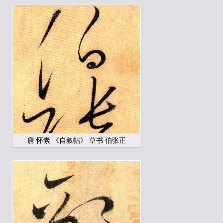
唐 怀素 《自叙帖》 草书 伯张正