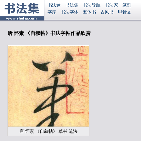
书法迷
书法集
书法导航
书法家
篆刻
字库
书法字体
五体书
古风书
甲骨文
古印
篆书
篆体
光明书
集美书
33书法
毛笔字
钢笔字
多体书
花鸟字
書法视频
集字
字形
大字
篆刻之家
字源
国学
唐 怀素 《自叙帖》书法字帖作品欣赏
古籍
中医
象棋
游戏
电子书
商城
起名
识字
英语
印章
签名
硬筆字
字体下载
免费字体
中文字体
英文字体
Ai矢量
P图宝
南无阿弥陀佛
意见反馈
安全网站
显广告
捐赠
繁體版
登录
唐 怀素 《自叙帖》 草书 笔法