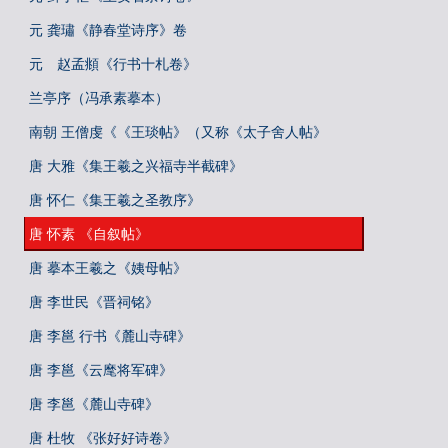
元 龚璛《静春堂诗序》卷
元 赵孟頫《行书十札卷》
兰亭序（冯承素摹本）
南朝 王僧虔《《王琰帖》（又称《太子舍人帖》
唐 大雅《集王羲之兴福寺半截碑》
唐 怀仁《集王羲之圣教序》
唐 怀素 《自叙帖》
唐 摹本王羲之《姨母帖》
唐 李世民《晋祠铭》
唐 李邕 行书《麓山寺碑》
唐 李邕《云麾将军碑》
唐 李邕《麓山寺碑》
唐 杜牧 《张好好诗卷》