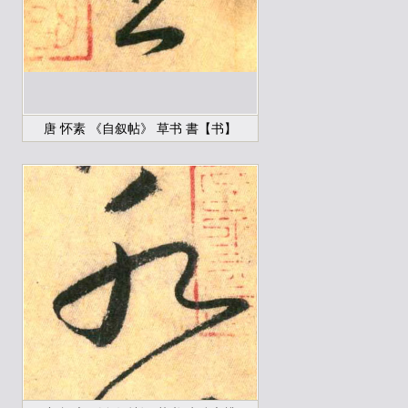
唐 怀素 《自叙帖》 草书 書【书】