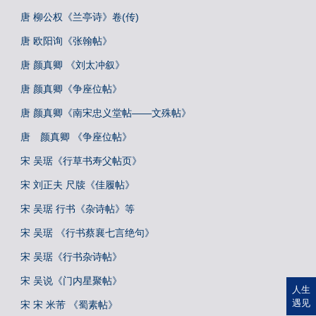
唐 柳公权《兰亭诗》卷(传)
唐 欧阳询《张翰帖》
唐 颜真卿 《刘太冲叙》
唐 颜真卿《争座位帖》
唐 颜真卿《南宋忠义堂帖——文殊帖》
唐 颜真卿 《争座位帖》
宋 吴琚《行草书寿父帖页》
宋 刘正夫 尺牍《佳履帖》
宋 吴琚 行书《杂诗帖》等
宋 吴琚 《行书蔡襄七言绝句》
宋 吴琚《行书杂诗帖》
宋 吴说《门内星聚帖》
人生
遇见
宋 宋 米芾 《蜀素帖》