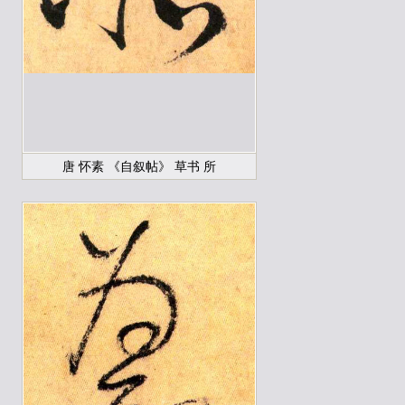
唐 怀素 《自叙帖》 草书 所