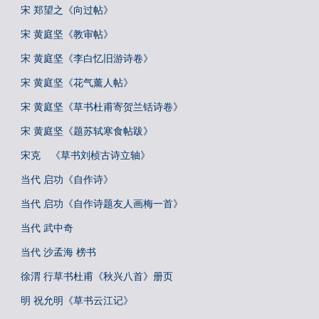
宋 郑望之《向过帖》
宋 黄庭坚《教审帖》
宋 黄庭坚《李白忆旧游诗卷》
宋 黄庭坚《花气薰人帖》
宋 黄庭坚《草书杜甫寄贺兰铦诗卷》
宋 黄庭坚《题苏轼寒食帖跋》
宋克 《草书刘桢古诗立轴》
当代 启功《自作诗》
当代 启功《自作诗题友人画梅一首》
当代 武中奇
当代 沙孟海 榜书
徐渭 行草书杜甫《秋兴八首》册页
明 祝允明《草书云江记》