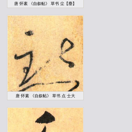
唐 怀素 《自叙帖》 草书 尘【塵】
唐 怀素 《自叙帖》 草书 点 士大