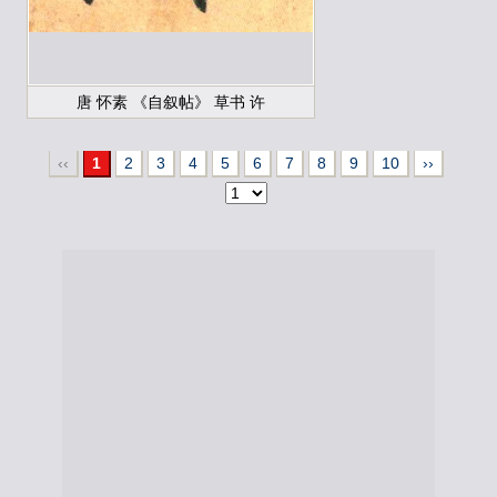
唐 怀素 《自叙帖》 草书 许
‹‹
1
2
3
4
5
6
7
8
9
10
››