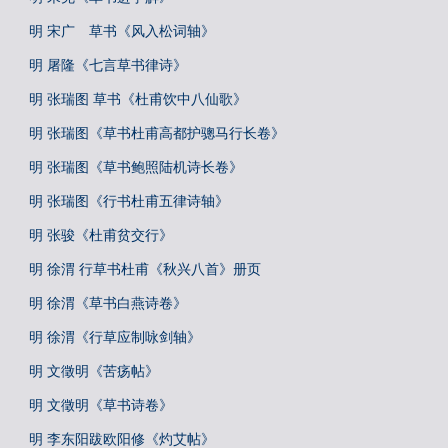
明 宋广 草书《风入松词轴》
明 屠隆《七言草书律诗》
明 张瑞图 草书《杜甫饮中八仙歌》
明 张瑞图《草书杜甫高都护骢马行长卷》
明 张瑞图《草书鲍照陆机诗长卷》
明 张瑞图《行书杜甫五律诗轴》
明 张骏《杜甫贫交行》
明 徐渭 行草书杜甫《秋兴八首》册页
明 徐渭《草书白燕诗卷》
明 徐渭《行草应制咏剑轴》
明 文徵明《苦疡帖》
明 文徵明《草书诗卷》
明 李东阳跋欧阳修《灼艾帖》