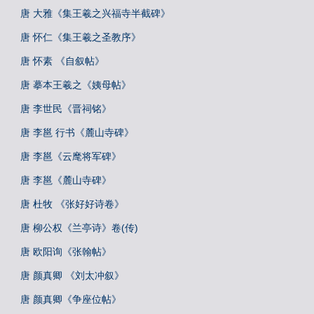
唐 大雅《集王羲之兴福寺半截碑》
唐 怀仁《集王羲之圣教序》
唐 怀素 《自叙帖》
唐 摹本王羲之《姨母帖》
唐 李世民《晋祠铭》
唐 李邕 行书《麓山寺碑》
唐 李邕《云麾将军碑》
唐 李邕《麓山寺碑》
唐 杜牧 《张好好诗卷》
唐 柳公权《兰亭诗》卷(传)
唐 欧阳询《张翰帖》
唐 颜真卿 《刘太冲叙》
唐 颜真卿《争座位帖》