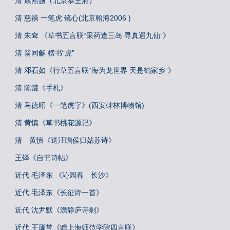
清 康熙题（北京恭王府）
清 慈禧 一笔虎 镜心(北京翰海2006 )
清 朱耷 《草书五言联“采药逢三岛 寻真遇九仙”》
清 翁同龢 榜书“虎”
清 邓石如《行草五言联“海为龙世界 天是鹤家乡”》
清 陈澧《手札》
清 马德昭《一笔虎字》(西安碑林博物馆)
清 黄慎《草书桃花源记》
清 黄慎《送汪瞻侯归姑苏诗》
王铎《自书诗帖》
近代 毛泽东 《沁园春 长沙》
近代 毛泽东《长征诗一首》
近代 沈尹默《澹静庐诗剩》
近代 王蘧常《赠上海师范学院四言联》