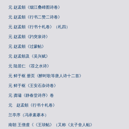
元 赵孟頫《烟江叠嶂图诗卷》
元 赵孟頫《行书二赞二诗卷》
元 赵孟頫《行书十札卷》（札四）
元 赵孟頫《趵突泉诗》
元 赵孟頫《过蒙帖》
元 赵孟頫及《吴兴赋》
元 陆居仁 《苕之水诗》
元 鲜于枢 册页《醉时歌等唐人诗十二首》
元 鲜于枢《王安石杂诗卷》
元 龚璛《静春堂诗序》卷
元 赵孟頫《行书十札卷》
兰亭序（冯承素摹本）
南朝 王僧虔《《王琰帖》（又称《太子舍人帖》