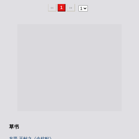
‹‹
1
››
草书
东晋 王献之《余杭帖》