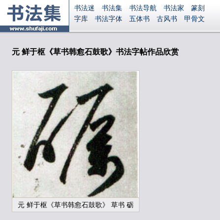
书法迷
书法集
书法导航
书法家
篆刻
字库
书法字体
五体书
古风书
甲骨文
古印
篆书
篆体
光明书
集美书
33书法
毛笔字
钢笔字
多体书
花鸟字
書法视频
集字
字形
大字
篆刻之家
字源
国学
元 鲜于枢《草书韩愈石鼓歌》书法字帖作品欣赏
古籍
中医
象棋
游戏
电子书
商城
起名
识字
英语
印章
签名
硬筆字
字体下载
免费字体
中文字体
英文字体
Ai矢量
P图宝
南无阿弥陀佛
意见反馈
安全网站
显广告
捐赠
繁體版
登录
元 鲜于枢《草书韩愈石鼓歌》 草书 砺