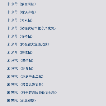
宋 米芾《紫金研帖》
宋 米芾《苕溪诗卷》
宋 米芾《蜀素帖》
宋 米芾《褚临黄绢本兰亭序跋赞》
宋 米芾《贺铸帖》
宋 米芾《闻张都大宣德尺牍》
宋 米芾《陈揽帖》
宋 苏轼 《啜茶帖》
宋 苏轼 《寒食帖》
宋 苏轼 《洞庭中山二赋》
宋 苏轼 《祭黄几道文卷》
宋 苏轼 《行书答谢民师论文帖卷》
宋 苏轼《前赤壁赋》