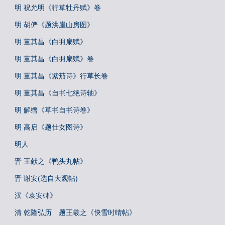
明 祝允明《行草牡丹赋》卷
明 胡俨《题洪崖山房图》
明 董其昌《白羽扇赋》
明 董其昌《白羽扇赋》卷
明 董其昌《紫茄诗》行草长卷
明 董其昌《自书七绝诗轴》
明 解缙《草书自书诗卷》
明 高启《题仕女图诗》
明人
晋 王献之《鸭头丸帖》
晋 谢安(选自大观帖)
汉《袁安碑》
清 乾隆弘历 题王羲之《快雪时晴帖》