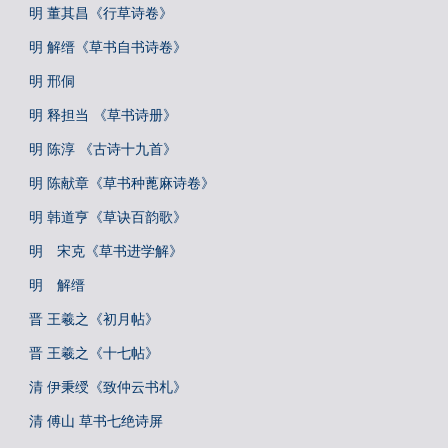
明 董其昌《行草诗卷》
明 解缙《草书自书诗卷》
明 邢侗
明 释担当 《草书诗册》
明 陈淳 《古诗十九首》
明 陈献章《草书种蓖麻诗卷》
明 韩道亨《草诀百韵歌》
明 宋克《草书进学解》
明 解缙
晋 王羲之《初月帖》
晋 王羲之《十七帖》
清 伊秉绶《致仲云书札》
清 傅山 草书七绝诗屏