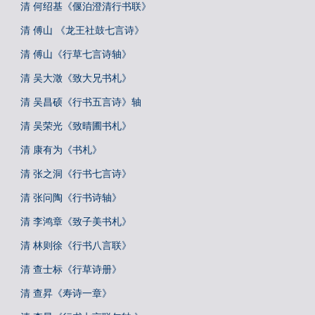
清 何绍基《偃泊澄清行书联》
清 傅山 《龙王社鼓七言诗》
清 傅山《行草七言诗轴》
清 吴大澂《致大兄书札》
清 吴昌硕《行书五言诗》轴
清 吴荣光《致晴圃书札》
清 康有为《书札》
清 张之洞《行书七言诗》
清 张问陶《行书诗轴》
清 李鸿章《致子美书札》
清 林则徐《行书八言联》
清 查士标《行草诗册》
清 查昇《寿诗一章》