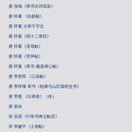
唐 张旭《草书古诗四首》
唐 怀素 《自叙帖》
唐 怀素 大草千字文
唐 怀素《四十二章经》
唐 怀素《圣母帖》
唐 怀素《苦笋帖》
唐 怀素《草书·藏真律公帖》
唐 李世民 《江叔帖》
唐 李怀琳 草书《嵇康与山巨源绝交书》
唐 李邕 《出师表》（传）
唐 裴休
宋 吴琚《行草书寿父帖页》
宋 李建中《土母帖》