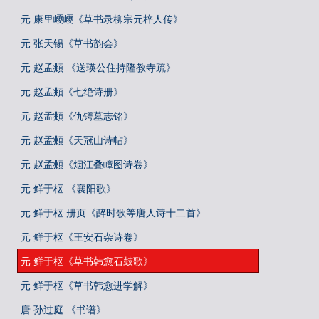
元 康里巎巎《草书录柳宗元梓人传》
元 张天锡《草书韵会》
元 赵孟頫 《送瑛公住持隆教寺疏》
元 赵孟頫《七绝诗册》
元 赵孟頫《仇锷墓志铭》
元 赵孟頫《天冠山诗帖》
元 赵孟頫《烟江叠嶂图诗卷》
元 鲜于枢 《襄阳歌》
元 鲜于枢 册页《醉时歌等唐人诗十二首》
元 鲜于枢《王安石杂诗卷》
元 鲜于枢《草书韩愈石鼓歌》
元 鲜于枢《草书韩愈进学解》
唐 孙过庭 《书谱》