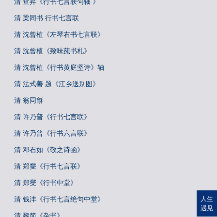
清 查昇《行书七言联句轴 》
清 梁同书 行书七言联
清 沈曾植《左琴右书七言联》
清 沈曾植《致味莼书札》
清 沈曾植《行书黄庭坚诗》轴
清 法式善 题《江乡送别图》
清 翁同龢
清 许乃普《行书七言联》
清 许乃普《行书六言联》
清 邓石如《敬之诗函》
清 郑燮《行书七言联》
清 郑燮《行书中堂》
清 钱沣《行书七言绝句中堂》
人生
遇见
清 黎简《杂书》