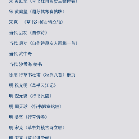
宋 黄庭坚《草书杜甫寄贺兰铦诗卷》
宋 黄庭坚《题苏轼寒食帖跋》
宋克 《草书刘桢古诗立轴》
当代 启功《自作诗》
当代 启功《自作诗题友人画梅一首》
当代 武中奇
当代 沙孟海 榜书
徐渭 行草书杜甫《秋兴八首》册页
明 祝允明《草书云江记》
明 倪元璐《行书尺牍》
明 周天球 《行书陋室铭轴》
明 娄坚《行草诗卷》
明 宋克《草书刘桢古诗立轴》
明 宋克《草书进学解》