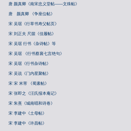
唐 颜真卿《南宋忠义堂帖——文殊帖》
唐 颜真卿 《争座位帖》
宋 吴琚《行草书寿父帖页》
宋 刘正夫 尺牍《佳履帖》
宋 吴琚 行书《杂诗帖》等
宋 吴琚 《行书蔡襄七言绝句》
宋 吴琚《行书杂诗帖》
宋 吴说《门内星聚帖》
宋 宋 米芾 《蜀素帖》
宋 张即之《汪氏报本庵记》
宋 朱熹《城南唱和诗卷》
宋 李建中《土母帖》
宋 李建中《许昌帖》