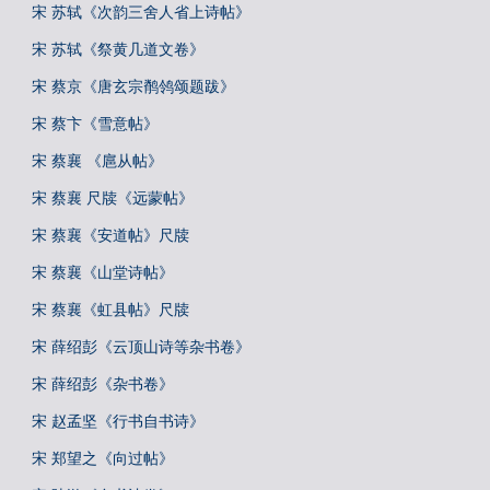
宋 苏轼《次韵三舍人省上诗帖》
宋 苏轼《祭黄几道文卷》
宋 蔡京《唐玄宗鹡鸰颂题跋》
宋 蔡卞《雪意帖》
宋 蔡襄 《扈从帖》
宋 蔡襄 尺牍《远蒙帖》
宋 蔡襄《安道帖》尺牍
宋 蔡襄《山堂诗帖》
宋 蔡襄《虹县帖》尺牍
宋 薛绍彭《云顶山诗等杂书卷》
宋 薛绍彭《杂书卷》
宋 赵孟坚《行书自书诗》
宋 郑望之《向过帖》