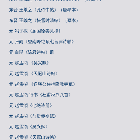
东晋 王羲之《孔侍中帖》（唐摹本）
东晋 王羲之《快雪时晴帖》（摹本）
元 冯子振《题国诠善见律》
元 张雨《登南峰绝顶七言律诗轴》
元 白珽《陈君诗帖》册
元 赵孟頫 《吴兴赋》
元 赵孟頫 《天冠山诗帖》
元 赵孟頫 《送瑛公住持隆教寺疏》
元 赵孟頫 行书《杜甫秋兴八首》
元 赵孟頫《七绝诗册》
元 赵孟頫《前后赤壁赋》
元 赵孟頫《吴兴赋》
元 赵孟頫《天冠山诗帖》