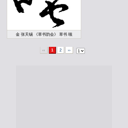
金 张天锡 《草书韵会》 草书 嗤
‹‹
1
2
››