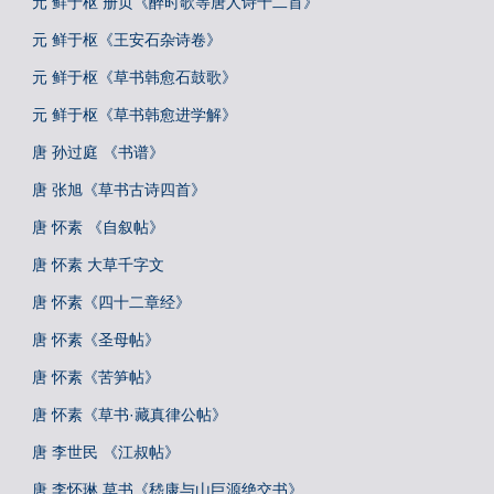
元 鲜于枢 册页《醉时歌等唐人诗十二首》
元 鲜于枢《王安石杂诗卷》
元 鲜于枢《草书韩愈石鼓歌》
元 鲜于枢《草书韩愈进学解》
唐 孙过庭 《书谱》
唐 张旭《草书古诗四首》
唐 怀素 《自叙帖》
唐 怀素 大草千字文
唐 怀素《四十二章经》
唐 怀素《圣母帖》
唐 怀素《苦笋帖》
唐 怀素《草书·藏真律公帖》
唐 李世民 《江叔帖》
唐 李怀琳 草书《嵇康与山巨源绝交书》