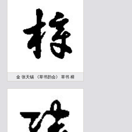
金 张天锡 《草书韵会》 草书 樟