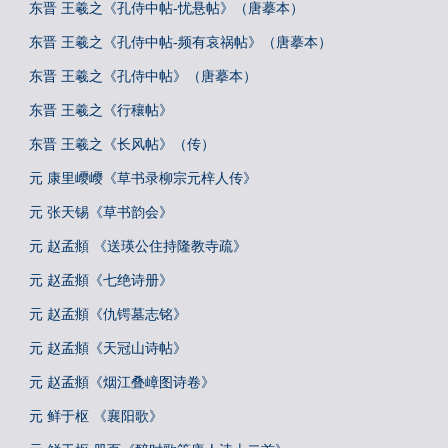
东晋 王羲之《孔侍中帖-忧悬帖》（唐摹本）
东晋 王羲之《孔侍中帖-频有哀祸帖》（唐摹本）
东晋 王羲之《孔侍中帖》（唐摹本）
东晋 王羲之《行穰帖》
东晋 王羲之《长风帖》（传）
元 康里巎巎《草书录柳宗元梓人传》
元 张天锡《草书韵会》
元 赵孟頫 《送瑛公住持隆教寺疏》
元 赵孟頫《七绝诗册》
元 赵孟頫《仇锷墓志铭》
元 赵孟頫《天冠山诗帖》
元 赵孟頫《烟江叠嶂图诗卷》
元 鲜于枢 《襄阳歌》