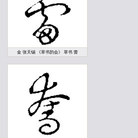
金 张天锡 《草书韵会》 草书 蕾