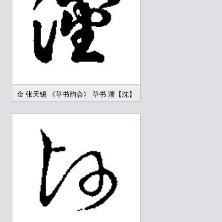
金 张天锡 《草书韵会》 草书 瀋【沈】