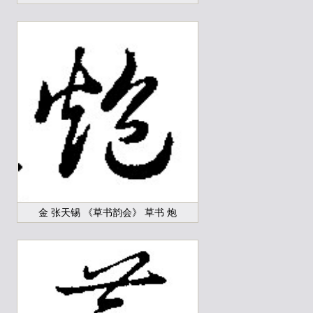
金 张天锡 《草书韵会》 草书 炮