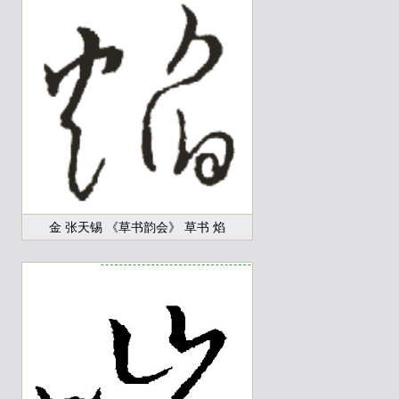
金 张天锡 《草书韵会》 草书 焰