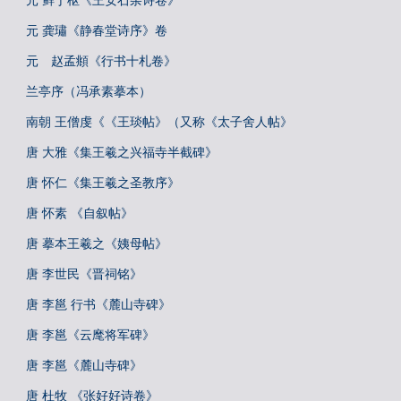
元 鲜于枢《王安石杂诗卷》
元 龚璛《静春堂诗序》卷
元 赵孟頫《行书十札卷》
兰亭序（冯承素摹本）
南朝 王僧虔《《王琰帖》（又称《太子舍人帖》
唐 大雅《集王羲之兴福寺半截碑》
唐 怀仁《集王羲之圣教序》
唐 怀素 《自叙帖》
唐 摹本王羲之《姨母帖》
唐 李世民《晋祠铭》
唐 李邕 行书《麓山寺碑》
唐 李邕《云麾将军碑》
唐 李邕《麓山寺碑》
唐 杜牧 《张好好诗卷》