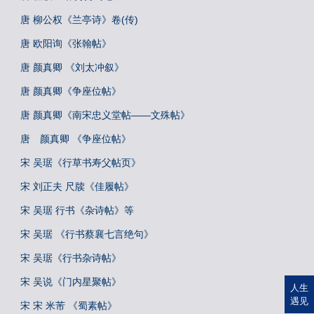
唐 柳公权《兰亭诗》卷(传)
唐 欧阳询《张翰帖》
唐 颜真卿 《刘太冲叙》
唐 颜真卿《争座位帖》
唐 颜真卿《南宋忠义堂帖——文殊帖》
唐 颜真卿 《争座位帖》
宋 吴琚《行草书寿父帖页》
宋 刘正夫 尺牍《佳履帖》
宋 吴琚 行书《杂诗帖》等
宋 吴琚 《行书蔡襄七言绝句》
宋 吴琚《行书杂诗帖》
宋 吴说《门内星聚帖》
人生
遇见
宋 宋 米芾 《蜀素帖》