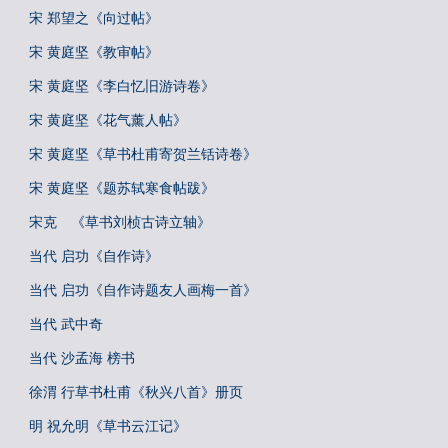
宋 郑望之《向过帖》
宋 黄庭坚《教审帖》
宋 黄庭坚《李白忆旧游诗卷》
宋 黄庭坚《花气薰人帖》
宋 黄庭坚《草书杜甫寄贺兰铦诗卷》
宋 黄庭坚《题苏轼寒食帖跋》
宋克 《草书刘桢古诗立轴》
当代 启功《自作诗》
当代 启功《自作诗题友人画梅一首》
当代 武中奇
当代 沙孟海 榜书
徐渭 行草书杜甫《秋兴八首》册页
明 祝允明《草书云江记》