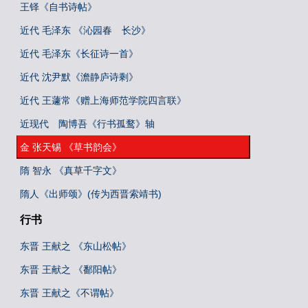
王铎《自书诗帖》
近代 毛泽东 《沁园春 长沙》
近代 毛泽东《长征诗一首》
近代 沈尹默《澹静庐诗剩》
近代 王蘧常《赠上海师范学院四言联》
近现代 陶博吾《行书孤鹜》轴
金 张天锡 《草书韵会》
隋 智永 《真草千字文》
隋人《出师颂》(传为西晋索靖书)
行书
东晋 王献之 《东山松帖》
东晋 王献之 《鄱阳帖》
东晋 王献之《不谓帖》