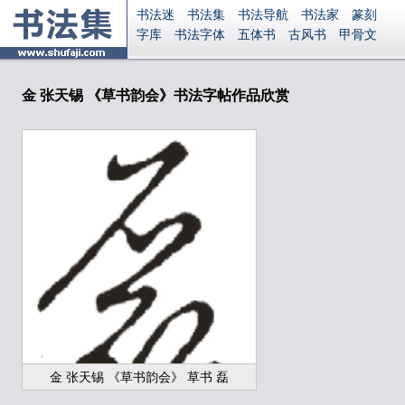
书法迷
书法集
书法导航
书法家
篆刻
字库
书法字体
五体书
古风书
甲骨文
古印
篆书
篆体
光明书
集美书
33书法
毛笔字
钢笔字
多体书
花鸟字
書法视频
集字
字形
大字
篆刻之家
字源
国学
金 张天锡 《草书韵会》书法字帖作品欣赏
古籍
中医
象棋
游戏
电子书
商城
起名
识字
英语
印章
签名
硬筆字
字体下载
免费字体
中文字体
英文字体
Ai矢量
P图宝
南无阿弥陀佛
意见反馈
安全网站
显广告
捐赠
繁體版
登录
金 张天锡 《草书韵会》 草书 磊