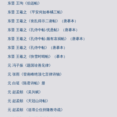
东晋 王珣《伯远帖》
东晋 王羲之 《平安何如奉橘三帖》
东晋 王羲之《丧乱得示二谢帖》（唐摹本）
东晋 王羲之《孔侍中帖-忧悬帖》（唐摹本）
东晋 王羲之《孔侍中帖-频有哀祸帖》（唐摹本）
东晋 王羲之《孔侍中帖》（唐摹本）
东晋 王羲之《快雪时晴帖》（摹本）
元 冯子振《题国诠善见律》
元 张雨《登南峰绝顶七言律诗轴》
元 白珽《陈君诗帖》册
元 赵孟頫 《吴兴赋》
元 赵孟頫 《天冠山诗帖》
元 赵孟頫 《送瑛公住持隆教寺疏》