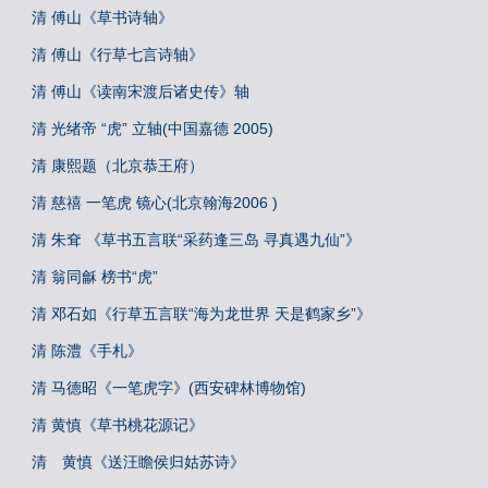
清 傅山《草书诗轴》
清 傅山《行草七言诗轴》
清 傅山《读南宋渡后诸史传》轴
清 光绪帝 “虎” 立轴(中国嘉德 2005)
清 康熙题（北京恭王府）
清 慈禧 一笔虎 镜心(北京翰海2006 )
清 朱耷 《草书五言联“采药逢三岛 寻真遇九仙”》
清 翁同龢 榜书“虎”
清 邓石如《行草五言联“海为龙世界 天是鹤家乡”》
清 陈澧《手札》
清 马德昭《一笔虎字》(西安碑林博物馆)
清 黄慎《草书桃花源记》
清 黄慎《送汪瞻侯归姑苏诗》