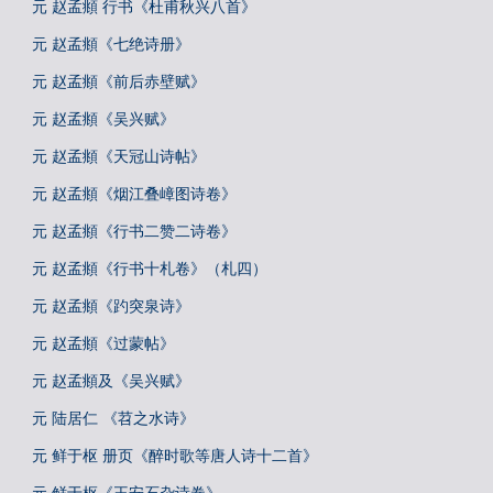
元 赵孟頫 行书《杜甫秋兴八首》
元 赵孟頫《七绝诗册》
元 赵孟頫《前后赤壁赋》
元 赵孟頫《吴兴赋》
元 赵孟頫《天冠山诗帖》
元 赵孟頫《烟江叠嶂图诗卷》
元 赵孟頫《行书二赞二诗卷》
元 赵孟頫《行书十札卷》（札四）
元 赵孟頫《趵突泉诗》
元 赵孟頫《过蒙帖》
元 赵孟頫及《吴兴赋》
元 陆居仁 《苕之水诗》
元 鲜于枢 册页《醉时歌等唐人诗十二首》