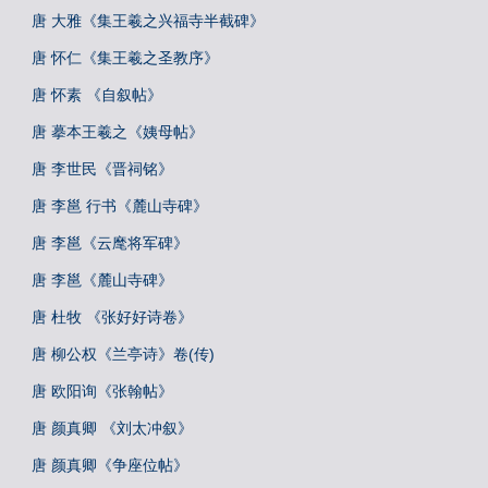
唐 大雅《集王羲之兴福寺半截碑》
唐 怀仁《集王羲之圣教序》
唐 怀素 《自叙帖》
唐 摹本王羲之《姨母帖》
唐 李世民《晋祠铭》
唐 李邕 行书《麓山寺碑》
唐 李邕《云麾将军碑》
唐 李邕《麓山寺碑》
唐 杜牧 《张好好诗卷》
唐 柳公权《兰亭诗》卷(传)
唐 欧阳询《张翰帖》
唐 颜真卿 《刘太冲叙》
唐 颜真卿《争座位帖》