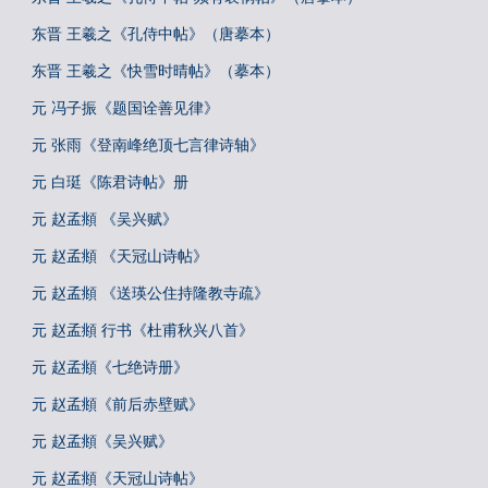
东晋 王羲之《孔侍中帖》（唐摹本）
东晋 王羲之《快雪时晴帖》（摹本）
元 冯子振《题国诠善见律》
元 张雨《登南峰绝顶七言律诗轴》
元 白珽《陈君诗帖》册
元 赵孟頫 《吴兴赋》
元 赵孟頫 《天冠山诗帖》
元 赵孟頫 《送瑛公住持隆教寺疏》
元 赵孟頫 行书《杜甫秋兴八首》
元 赵孟頫《七绝诗册》
元 赵孟頫《前后赤壁赋》
元 赵孟頫《吴兴赋》
元 赵孟頫《天冠山诗帖》