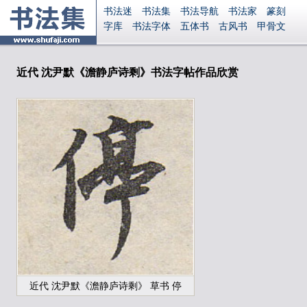
书法迷
书法集
书法导航
书法家
篆刻
字库
书法字体
五体书
古风书
甲骨文
古印
篆书
篆体
光明书
集美书
33书法
毛笔字
钢笔字
多体书
花鸟字
書法视频
集字
字形
大字
篆刻之家
字源
国学
近代 沈尹默《澹静庐诗剩》书法字帖作品欣赏
古籍
中医
象棋
游戏
电子书
商城
起名
识字
英语
印章
签名
硬筆字
字体下载
免费字体
中文字体
英文字体
Ai矢量
P图宝
南无阿弥陀佛
意见反馈
安全网站
显广告
捐赠
繁體版
登录
近代 沈尹默《澹静庐诗剩》 草书 停