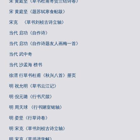
宋 黄庭坚《草书杜甫寄贺兰铦诗卷》
宋 黄庭坚《题苏轼寒食帖跋》
宋克 《草书刘桢古诗立轴》
当代 启功《自作诗》
当代 启功《自作诗题友人画梅一首》
当代 武中奇
当代 沙孟海 榜书
徐渭 行草书杜甫《秋兴八首》册页
明 祝允明《草书云江记》
明 倪元璐《行书尺牍》
明 周天球 《行书陋室铭轴》
明 娄坚《行草诗卷》
明 宋克《草书刘桢古诗立轴》
明 宋克《草书进学解》