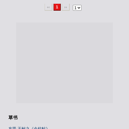
‹‹
1
››
草书
东晋 王献之《余杭帖》