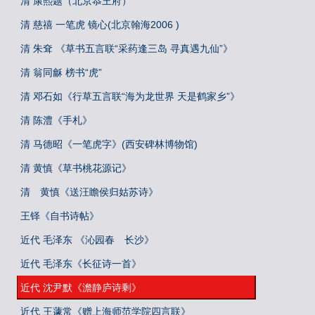
清 康熙题（北京恭王府）
清 慈禧 一笔虎 镜心(北京翰海2006 )
清 朱耷 《草书五言联“采药逢三岛 寻真遇九仙”》
清 翁同龢 榜书“虎”
清 邓石如《行草五言联“海为龙世界 天是鹤家乡”》
清 陈澧《手札》
清 马德昭《一笔虎字》(西安碑林博物馆)
清 黄慎《草书桃花源记》
清 黄慎《送汪瞻侯归姑苏诗》
王铎《自书诗帖》
近代 毛泽东 《沁园春 长沙》
近代 毛泽东《长征诗一首》
近代 沈尹默《澹静庐诗剩》
近代 王蘧常《赠上海师范学院四言联》