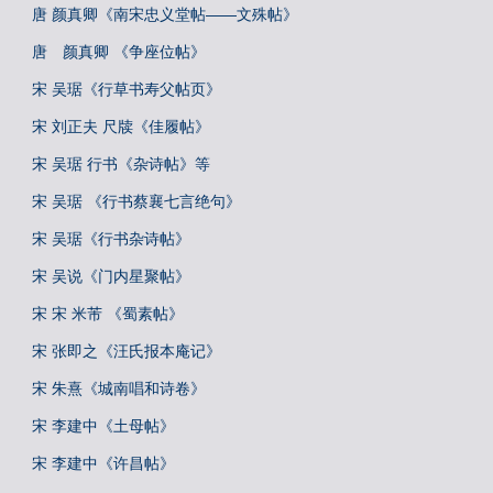
唐 颜真卿《南宋忠义堂帖——文殊帖》
唐 颜真卿 《争座位帖》
宋 吴琚《行草书寿父帖页》
宋 刘正夫 尺牍《佳履帖》
宋 吴琚 行书《杂诗帖》等
宋 吴琚 《行书蔡襄七言绝句》
宋 吴琚《行书杂诗帖》
宋 吴说《门内星聚帖》
宋 宋 米芾 《蜀素帖》
宋 张即之《汪氏报本庵记》
宋 朱熹《城南唱和诗卷》
宋 李建中《土母帖》
宋 李建中《许昌帖》