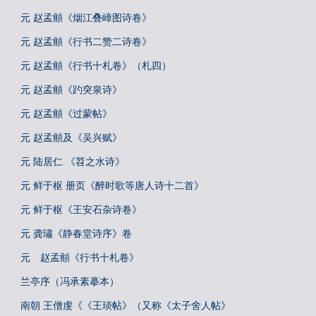
元 赵孟頫《烟江叠嶂图诗卷》
元 赵孟頫《行书二赞二诗卷》
元 赵孟頫《行书十札卷》（札四）
元 赵孟頫《趵突泉诗》
元 赵孟頫《过蒙帖》
元 赵孟頫及《吴兴赋》
元 陆居仁 《苕之水诗》
元 鲜于枢 册页《醉时歌等唐人诗十二首》
元 鲜于枢《王安石杂诗卷》
元 龚璛《静春堂诗序》卷
元 赵孟頫《行书十札卷》
兰亭序（冯承素摹本）
南朝 王僧虔《《王琰帖》（又称《太子舍人帖》