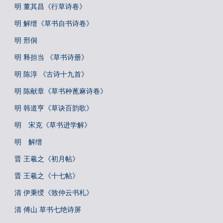
明 董其昌《行草诗卷》
明 解缙《草书自书诗卷》
明 邢侗
明 释担当 《草书诗册》
明 陈淳 《古诗十九首》
明 陈献章《草书种蓖麻诗卷》
明 韩道亨《草诀百韵歌》
明 宋克《草书进学解》
明 解缙
晋 王羲之《初月帖》
晋 王羲之《十七帖》
清 伊秉绶《致仲云书札》
清 傅山 草书七绝诗屏