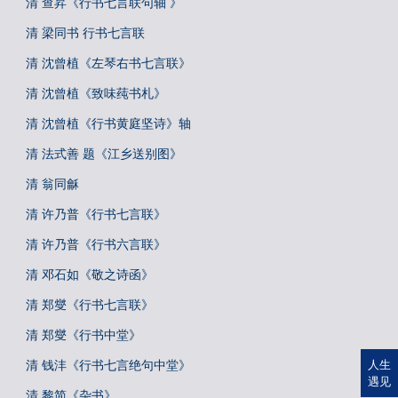
清 查昇《行书七言联句轴 》
清 梁同书 行书七言联
清 沈曾植《左琴右书七言联》
清 沈曾植《致味莼书札》
清 沈曾植《行书黄庭坚诗》轴
清 法式善 题《江乡送别图》
清 翁同龢
清 许乃普《行书七言联》
清 许乃普《行书六言联》
清 邓石如《敬之诗函》
清 郑燮《行书七言联》
清 郑燮《行书中堂》
清 钱沣《行书七言绝句中堂》
人生
遇见
清 黎简《杂书》