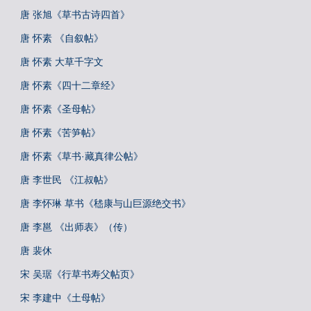
唐 张旭《草书古诗四首》
唐 怀素 《自叙帖》
唐 怀素 大草千字文
唐 怀素《四十二章经》
唐 怀素《圣母帖》
唐 怀素《苦笋帖》
唐 怀素《草书·藏真律公帖》
唐 李世民 《江叔帖》
唐 李怀琳 草书《嵇康与山巨源绝交书》
唐 李邕 《出师表》（传）
唐 裴休
宋 吴琚《行草书寿父帖页》
宋 李建中《土母帖》