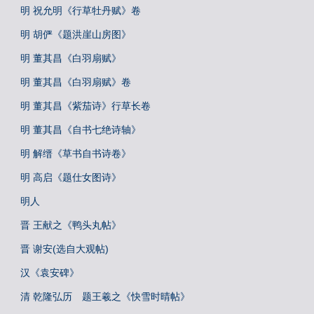
明 祝允明《行草牡丹赋》卷
明 胡俨《题洪崖山房图》
明 董其昌《白羽扇赋》
明 董其昌《白羽扇赋》卷
明 董其昌《紫茄诗》行草长卷
明 董其昌《自书七绝诗轴》
明 解缙《草书自书诗卷》
明 高启《题仕女图诗》
明人
晋 王献之《鸭头丸帖》
晋 谢安(选自大观帖)
汉《袁安碑》
清 乾隆弘历 题王羲之《快雪时晴帖》