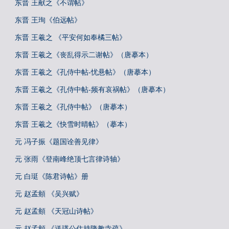
东晋 王献之《不谓帖》
东晋 王珣《伯远帖》
东晋 王羲之 《平安何如奉橘三帖》
东晋 王羲之《丧乱得示二谢帖》（唐摹本）
东晋 王羲之《孔侍中帖-忧悬帖》（唐摹本）
东晋 王羲之《孔侍中帖-频有哀祸帖》（唐摹本）
东晋 王羲之《孔侍中帖》（唐摹本）
东晋 王羲之《快雪时晴帖》（摹本）
元 冯子振《题国诠善见律》
元 张雨《登南峰绝顶七言律诗轴》
元 白珽《陈君诗帖》册
元 赵孟頫 《吴兴赋》
元 赵孟頫 《天冠山诗帖》
元 赵孟頫 《送瑛公住持隆教寺疏》