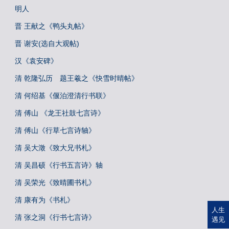
明人
晋 王献之《鸭头丸帖》
晋 谢安(选自大观帖)
汉《袁安碑》
清 乾隆弘历 题王羲之《快雪时晴帖》
清 何绍基《偃泊澄清行书联》
清 傅山 《龙王社鼓七言诗》
清 傅山《行草七言诗轴》
清 吴大澂《致大兄书札》
清 吴昌硕《行书五言诗》轴
清 吴荣光《致晴圃书札》
清 康有为《书札》
人生
清 张之洞《行书七言诗》
遇见