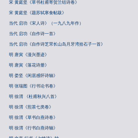
宋 黄庭坚《草书杜甫寄贺兰铦诗卷》
宋 黄庭坚《题苏轼寒食帖跋》
当代 启功《宋人诗》（一九八九年作）
当代 启功《自作诗一首》
当代 启功《自作诗芝罘长山岛月牙湾拾石子一首》
明 唐寅《漫兴墨迹》
明 唐寅《落花诗册》
明 娄坚《闲居感怀诗轴》
明 张瑞图《行书论书卷》
明 徐渭 《杜甫秋兴八首》
明 徐渭《煎茶七类卷》
明 徐渭《草书白燕诗卷》
明 徐渭《行书白燕诗轴》