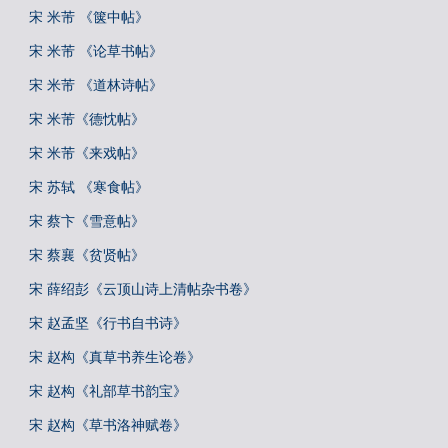
宋 米芾 《箧中帖》
宋 米芾 《论草书帖》
宋 米芾 《道林诗帖》
宋 米芾《德忱帖》
宋 米芾《来戏帖》
宋 苏轼 《寒食帖》
宋 蔡卞《雪意帖》
宋 蔡襄《贫贤帖》
宋 薛绍彭《云顶山诗上清帖杂书卷》
宋 赵孟坚《行书自书诗》
宋 赵构《真草书养生论卷》
宋 赵构《礼部草书韵宝》
宋 赵构《草书洛神赋卷》