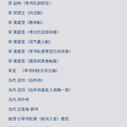
宋 赵构《草书礼部韵宝》
宋 郑望之《向过帖》
宋 黄庭坚《教审帖》
宋 黄庭坚《李白忆旧游诗卷》
宋 黄庭坚《花气薰人帖》
宋 黄庭坚《草书杜甫寄贺兰铦诗卷》
宋 黄庭坚《题苏轼寒食帖跋》
宋克 《草书刘桢古诗立轴》
当代 启功《自作诗》
当代 启功《自作诗题友人画梅一首》
当代 武中奇
当代 沙孟海 榜书
徐渭 行草书杜甫《秋兴八首》册页