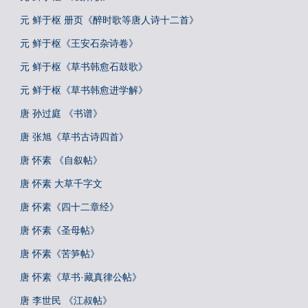
元 鲜于枢 册页《醉时歌等唐人诗十二首》
元 鲜于枢《王安石杂诗卷》
元 鲜于枢《草书韩愈石鼓歌》
元 鲜于枢《草书韩愈进学解》
唐 孙过庭 《书谱》
唐 张旭《草书古诗四首》
唐 怀素 《自叙帖》
唐 怀素 大草千字文
唐 怀素《四十二章经》
唐 怀素《圣母帖》
唐 怀素《苦笋帖》
唐 怀素《草书·藏真律公帖》
唐 李世民 《江叔帖》