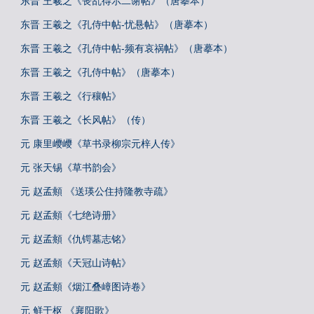
东晋 王羲之《丧乱得示二谢帖》（唐摹本）
东晋 王羲之《孔侍中帖-忧悬帖》（唐摹本）
东晋 王羲之《孔侍中帖-频有哀祸帖》（唐摹本）
东晋 王羲之《孔侍中帖》（唐摹本）
东晋 王羲之《行穰帖》
东晋 王羲之《长风帖》（传）
元 康里巎巎《草书录柳宗元梓人传》
元 张天锡《草书韵会》
元 赵孟頫 《送瑛公住持隆教寺疏》
元 赵孟頫《七绝诗册》
元 赵孟頫《仇锷墓志铭》
元 赵孟頫《天冠山诗帖》
元 赵孟頫《烟江叠嶂图诗卷》
元 鲜于枢 《襄阳歌》