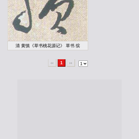
清 黄慎《草书桃花源记》 草书 缤
‹‹
1
››