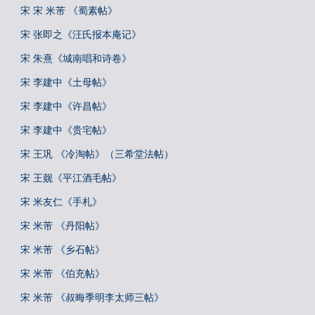
宋 宋 米芾 《蜀素帖》
宋 张即之《汪氏报本庵记》
宋 朱熹《城南唱和诗卷》
宋 李建中《土母帖》
宋 李建中《许昌帖》
宋 李建中《贵宅帖》
宋 王巩 《冷淘帖》（三希堂法帖）
宋 王觌《平江酒毛帖》
宋 米友仁《手札》
宋 米芾 《丹阳帖》
宋 米芾 《乡石帖》
宋 米芾 《伯充帖》
宋 米芾 《叔晦季明李太师三帖》