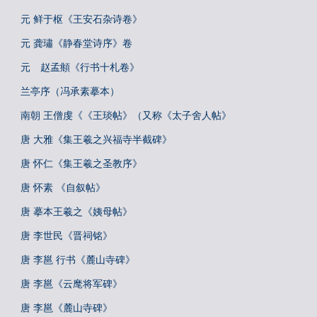
元 鲜于枢《王安石杂诗卷》
元 龚璛《静春堂诗序》卷
元 赵孟頫《行书十札卷》
兰亭序（冯承素摹本）
南朝 王僧虔《《王琰帖》（又称《太子舍人帖》
唐 大雅《集王羲之兴福寺半截碑》
唐 怀仁《集王羲之圣教序》
唐 怀素 《自叙帖》
唐 摹本王羲之《姨母帖》
唐 李世民《晋祠铭》
唐 李邕 行书《麓山寺碑》
唐 李邕《云麾将军碑》
唐 李邕《麓山寺碑》