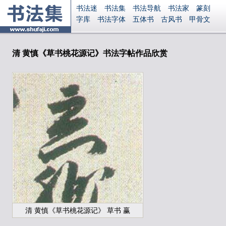
书法迷
书法集
书法导航
书法家
篆刻
字库
书法字体
五体书
古风书
甲骨文
古印
篆书
篆体
光明书
集美书
33书法
毛笔字
钢笔字
多体书
花鸟字
書法视频
集字
字形
大字
篆刻之家
字源
国学
清 黄慎《草书桃花源记》书法字帖作品欣赏
古籍
中医
象棋
游戏
电子书
商城
起名
识字
英语
印章
签名
硬筆字
字体下载
免费字体
中文字体
英文字体
Ai矢量
P图宝
南无阿弥陀佛
意见反馈
安全网站
显广告
捐赠
繁體版
登录
清 黄慎《草书桃花源记》 草书 赢