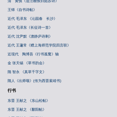
清 黄慎《送汪瞻侯归姑苏诗》
王铎《自书诗帖》
近代 毛泽东 《沁园春 长沙》
近代 毛泽东《长征诗一首》
近代 沈尹默《澹静庐诗剩》
近代 王蘧常《赠上海师范学院四言联》
近现代 陶博吾《行书孤鹜》轴
金 张天锡 《草书韵会》
隋 智永 《真草千字文》
隋人《出师颂》(传为西晋索靖书)
行书
东晋 王献之 《东山松帖》
东晋 王献之 《鄱阳帖》