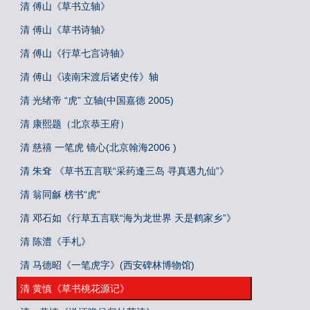
清 傅山《草书立轴》
清 傅山《草书诗轴》
清 傅山《行草七言诗轴》
清 傅山《读南宋渡后诸史传》轴
清 光绪帝 “虎” 立轴(中国嘉德 2005)
清 康熙题（北京恭王府）
清 慈禧 一笔虎 镜心(北京翰海2006 )
清 朱耷 《草书五言联“采药逢三岛 寻真遇九仙”》
清 翁同龢 榜书“虎”
清 邓石如《行草五言联“海为龙世界 天是鹤家乡”》
清 陈澧《手札》
清 马德昭《一笔虎字》(西安碑林博物馆)
清 黄慎《草书桃花源记》