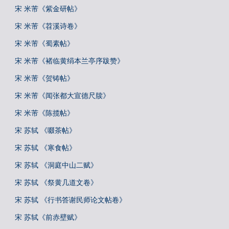
宋 米芾《紫金研帖》
宋 米芾《苕溪诗卷》
宋 米芾《蜀素帖》
宋 米芾《褚临黄绢本兰亭序跋赞》
宋 米芾《贺铸帖》
宋 米芾《闻张都大宣德尺牍》
宋 米芾《陈揽帖》
宋 苏轼 《啜茶帖》
宋 苏轼 《寒食帖》
宋 苏轼 《洞庭中山二赋》
宋 苏轼 《祭黄几道文卷》
宋 苏轼 《行书答谢民师论文帖卷》
宋 苏轼《前赤壁赋》