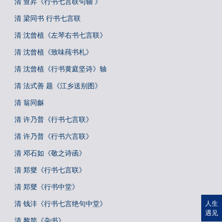
清 查昇《行书七言联句轴 》
清 梁同书 行书七言联
清 沈曾植《左琴右书七言联》
清 沈曾植《致味莼书札》
清 沈曾植《行书黄庭坚诗》轴
清 法式善 题《江乡送别图》
清 翁同龢
清 许乃普《行书七言联》
清 许乃普《行书六言联》
清 邓石如《敬之诗函》
清 郑燮《行书七言联》
清 郑燮《行书中堂》
清 钱沣《行书七言绝句中堂》
人生
遇见
清 黎简《杂书》