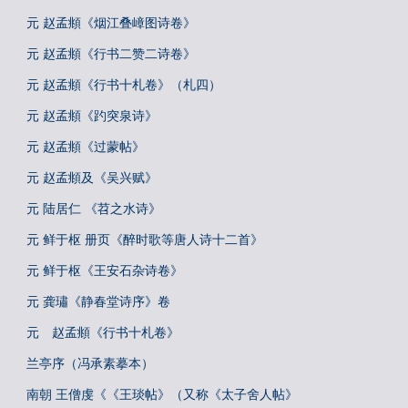
元 赵孟頫《烟江叠嶂图诗卷》
元 赵孟頫《行书二赞二诗卷》
元 赵孟頫《行书十札卷》（札四）
元 赵孟頫《趵突泉诗》
元 赵孟頫《过蒙帖》
元 赵孟頫及《吴兴赋》
元 陆居仁 《苕之水诗》
元 鲜于枢 册页《醉时歌等唐人诗十二首》
元 鲜于枢《王安石杂诗卷》
元 龚璛《静春堂诗序》卷
元 赵孟頫《行书十札卷》
兰亭序（冯承素摹本）
南朝 王僧虔《《王琰帖》（又称《太子舍人帖》