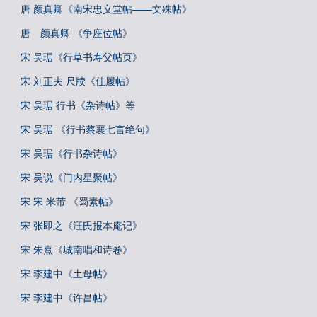
唐 颜真卿《南宋忠义堂帖——文殊帖》
唐 颜真卿 《争座位帖》
宋 吴琚《行草书寿父帖页》
宋 刘正夫 尺牍《佳履帖》
宋 吴琚 行书《杂诗帖》等
宋 吴琚 《行书蔡襄七言绝句》
宋 吴琚《行书杂诗帖》
宋 吴说《门内星聚帖》
宋 宋 米芾 《蜀素帖》
宋 张即之《汪氏报本庵记》
宋 朱熹《城南唱和诗卷》
宋 李建中《土母帖》
宋 李建中《许昌帖》