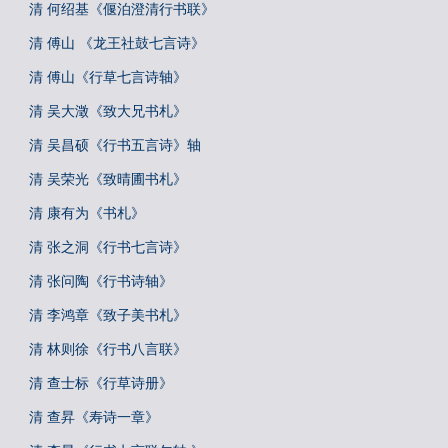
清 何绍基《偃泊澄清行书联》
清 傅山 《龙王社鼓七言诗》
清 傅山《行草七言诗轴》
清 吴大澂《致大兄书札》
清 吴昌硕《行书五言诗》轴
清 吴荣光《致晴圃书札》
清 康有为《书札》
清 张之洞《行书七言诗》
清 张问陶《行书诗轴》
清 李鸿章《致子美书札》
清 林则徐《行书八言联》
清 查士标《行草诗册》
清 查昇《寿诗一章》