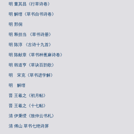
明 董其昌《行草诗卷》
明 解缙《草书自书诗卷》
明 邢侗
明 释担当 《草书诗册》
明 陈淳 《古诗十九首》
明 陈献章《草书种蓖麻诗卷》
明 韩道亨《草诀百韵歌》
明 宋克《草书进学解》
明 解缙
晋 王羲之《初月帖》
晋 王羲之《十七帖》
清 伊秉绶《致仲云书札》
清 傅山 草书七绝诗屏