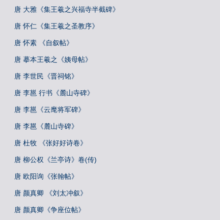
唐 大雅《集王羲之兴福寺半截碑》
唐 怀仁《集王羲之圣教序》
唐 怀素 《自叙帖》
唐 摹本王羲之《姨母帖》
唐 李世民《晋祠铭》
唐 李邕 行书《麓山寺碑》
唐 李邕《云麾将军碑》
唐 李邕《麓山寺碑》
唐 杜牧 《张好好诗卷》
唐 柳公权《兰亭诗》卷(传)
唐 欧阳询《张翰帖》
唐 颜真卿 《刘太冲叙》
唐 颜真卿《争座位帖》