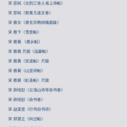
宋 苏轼《次韵三舍人省上诗帖》
宋 苏轼《祭黄几道文卷》
宋 蔡京《唐玄宗鹡鸰颂题跋》
宋 蔡卞《雪意帖》
宋 蔡襄 《扈从帖》
宋 蔡襄 尺牍《远蒙帖》
宋 蔡襄《安道帖》尺牍
宋 蔡襄《山堂诗帖》
宋 蔡襄《虹县帖》尺牍
宋 薛绍彭《云顶山诗等杂书卷》
宋 薛绍彭《杂书卷》
宋 赵孟坚《行书自书诗》
宋 郑望之《向过帖》