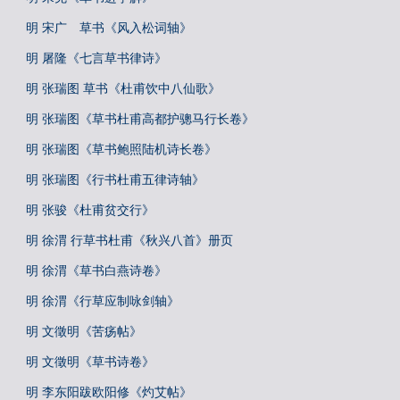
明 宋广 草书《风入松词轴》
明 屠隆《七言草书律诗》
明 张瑞图 草书《杜甫饮中八仙歌》
明 张瑞图《草书杜甫高都护骢马行长卷》
明 张瑞图《草书鲍照陆机诗长卷》
明 张瑞图《行书杜甫五律诗轴》
明 张骏《杜甫贫交行》
明 徐渭 行草书杜甫《秋兴八首》册页
明 徐渭《草书白燕诗卷》
明 徐渭《行草应制咏剑轴》
明 文徵明《苦疡帖》
明 文徵明《草书诗卷》
明 李东阳跋欧阳修《灼艾帖》