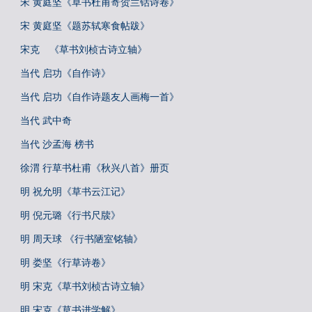
宋 黄庭坚《草书杜甫寄贺兰铦诗卷》
宋 黄庭坚《题苏轼寒食帖跋》
宋克 《草书刘桢古诗立轴》
当代 启功《自作诗》
当代 启功《自作诗题友人画梅一首》
当代 武中奇
当代 沙孟海 榜书
徐渭 行草书杜甫《秋兴八首》册页
明 祝允明《草书云江记》
明 倪元璐《行书尺牍》
明 周天球 《行书陋室铭轴》
明 娄坚《行草诗卷》
明 宋克《草书刘桢古诗立轴》
明 宋克《草书进学解》