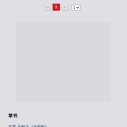
‹‹
1
››
草书
东晋 王献之《余杭帖》