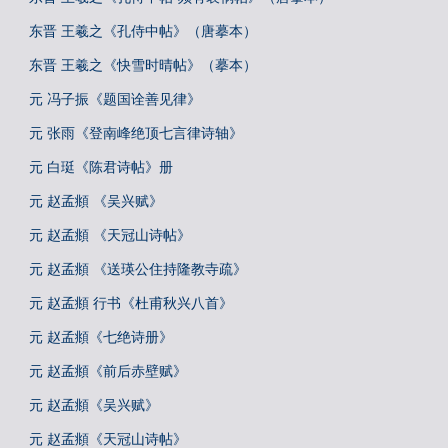
东晋 王羲之《孔侍中帖》（唐摹本）
东晋 王羲之《快雪时晴帖》（摹本）
元 冯子振《题国诠善见律》
元 张雨《登南峰绝顶七言律诗轴》
元 白珽《陈君诗帖》册
元 赵孟頫 《吴兴赋》
元 赵孟頫 《天冠山诗帖》
元 赵孟頫 《送瑛公住持隆教寺疏》
元 赵孟頫 行书《杜甫秋兴八首》
元 赵孟頫《七绝诗册》
元 赵孟頫《前后赤壁赋》
元 赵孟頫《吴兴赋》
元 赵孟頫《天冠山诗帖》