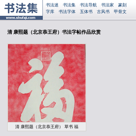
书法迷
书法集
书法导航
书法家
篆刻
字库
书法字体
五体书
古风书
甲骨文
古印
篆书
篆体
光明书
集美书
33书法
毛笔字
钢笔字
多体书
花鸟字
書法视频
集字
字形
大字
篆刻之家
字源
国学
清 康熙题（北京恭王府）书法字帖作品欣赏
古籍
中医
象棋
游戏
电子书
商城
起名
识字
英语
印章
签名
硬筆字
字体下载
免费字体
中文字体
英文字体
Ai矢量
P图宝
南无阿弥陀佛
意见反馈
安全网站
显广告
捐赠
繁體版
登录
清 康熙题（北京恭王府） 草书 福