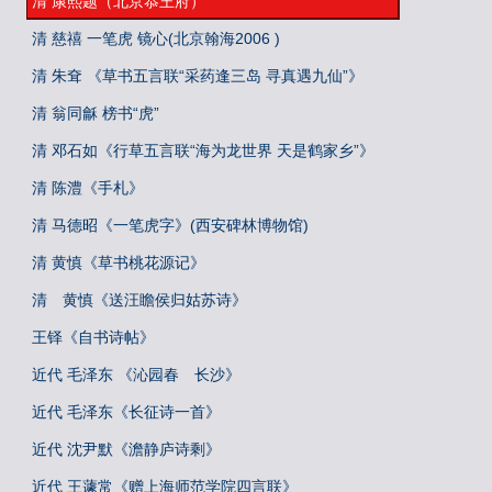
清 康熙题（北京恭王府）
清 慈禧 一笔虎 镜心(北京翰海2006 )
清 朱耷 《草书五言联“采药逢三岛 寻真遇九仙”》
清 翁同龢 榜书“虎”
清 邓石如《行草五言联“海为龙世界 天是鹤家乡”》
清 陈澧《手札》
清 马德昭《一笔虎字》(西安碑林博物馆)
清 黄慎《草书桃花源记》
清 黄慎《送汪瞻侯归姑苏诗》
王铎《自书诗帖》
近代 毛泽东 《沁园春 长沙》
近代 毛泽东《长征诗一首》
近代 沈尹默《澹静庐诗剩》
近代 王蘧常《赠上海师范学院四言联》