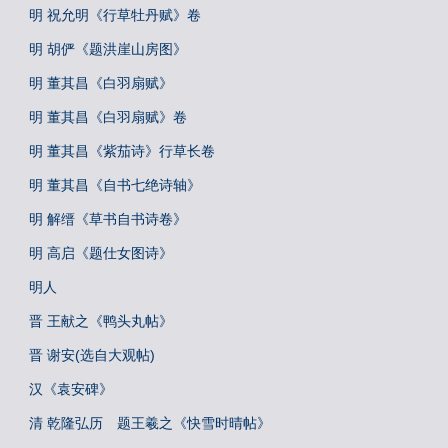
明 祝允明《行草牡丹赋》卷
明 胡俨《题洪崖山房图》
明 董其昌《白羽扇赋》
明 董其昌《白羽扇赋》卷
明 董其昌《紫茄诗》行草长卷
明 董其昌《自书七绝诗轴》
明 解缙《草书自书诗卷》
明 高启《题仕女图诗》
明人
晋 王献之《鸭头丸帖》
晋 谢安(选自大观帖)
汉《袁安碑》
清 乾隆弘历 题王羲之《快雪时晴帖》