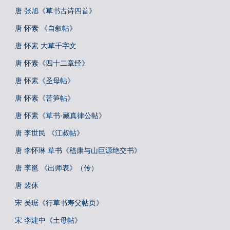
唐 张旭《草书古诗四首》
唐 怀素 《自叙帖》
唐 怀素 大草千字文
唐 怀素《四十二章经》
唐 怀素《圣母帖》
唐 怀素《苦笋帖》
唐 怀素《草书·藏真律公帖》
唐 李世民 《江叔帖》
唐 李怀琳 草书《嵇康与山巨源绝交书》
唐 李邕 《出师表》（传）
唐 裴休
宋 吴琚《行草书寿父帖页》
宋 李建中《土母帖》