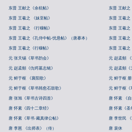
东晋 王献之《余杭帖》
东晋 王献之
东晋 王羲之 《妹至帖》
东晋 王羲之
东晋 王羲之 《行穰帖》
东晋 王羲之
东晋 王羲之《孔侍中帖-忧悬帖》（唐摹本）
东晋 王羲
东晋 王羲之《行穰帖》
东晋 王羲
元 张天锡《草书韵会》
元 赵孟頫 
元 赵孟頫《仇锷墓志铭》
元 赵孟頫《
元 鲜于枢 《襄阳歌》
元 鲜于枢 
元 鲜于枢《草书韩愈石鼓歌》
元 鲜于枢
唐 张旭《草书古诗四首》
唐 怀素 《
唐 怀素《四十二章经》
唐 怀素《圣
唐 怀素《草书·藏真律公帖》
唐 李世民 
唐 李邕 《出师表》（传）
唐 裴休