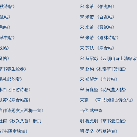
中秋诗帖》
宋 米芾 《伯充帖》
向乱帖》
宋 米芾 《吾友帖》
彦和帖》
宋 米芾 《晋纸帖》
论草书帖》
宋 米芾 《道林诗帖》
戏帖》
宋 苏轼 《寒食帖》
贤帖》
宋 薛绍彭《云顶山诗上清帖
真草书养生论卷》
宋 赵构《礼部草书韵宝》
书礼部韵宝》
宋 郑望之《向过帖》
《李白忆旧游诗卷》
宋 黄庭坚《花气薰人帖》
《题苏轼寒食帖跋》
宋克 《草书刘桢古诗立轴》
《自作诗题友人画梅一首》
当代 武中奇
书杜甫《秋兴八首》册页
明 祝允明《草书云江记》
《行书陋室铭轴》
明 娄坚《行草诗卷》