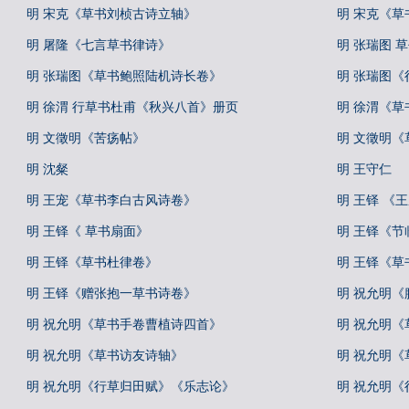
明 宋克《草书刘桢古诗立轴》
明 宋克《草
明 屠隆《七言草书律诗》
明 张瑞图 
明 张瑞图《草书鲍照陆机诗长卷》
明 张瑞图
明 徐渭 行草书杜甫《秋兴八首》册页
明 徐渭《草
明 文徵明《苦疡帖》
明 文徵明《
明 沈粲
明 王守仁
明 王宠《草书李白古风诗卷》
明 王铎 《
明 王铎《 草书扇面》
明 王铎《节
明 王铎《草书杜律卷》
明 王铎《草
明 王铎《赠张抱一草书诗卷》
明 祝允明《
明 祝允明《草书手卷曹植诗四首》
明 祝允明《
明 祝允明《草书访友诗轴》
明 祝允明《
明 祝允明《行草归田赋》《乐志论》
明 祝允明