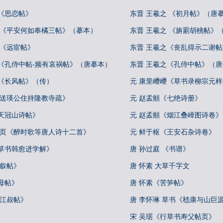
《思恋帖》
东晋 王羲之 《初月帖》（唐
 《平安何如奉橘三帖》（摹本）
东晋 王羲之 《旃罽胡桃帖》
 《远宦帖》
东晋 王羲之《丧乱得示二谢
之《孔侍中帖-频有哀祸帖》（唐摹本）
东晋 王羲之《孔侍中帖》（
之《长风帖》（传）
元 康里巎巎《草书录柳宗元
《送瑛公住持隆教寺疏》
元 赵孟頫《七绝诗册》
天冠山诗帖》
元 赵孟頫《烟江叠嶂图诗卷》
册页《醉时歌等唐人诗十二首》
元 鲜于枢《王安石杂诗卷》
《草书韩愈进学解》
唐 孙过庭 《书谱》
自叙帖》
唐 怀素 大草千字文
母帖》
唐 怀素《苦笋帖》
《江叔帖》
唐 李怀琳 草书《嵇康与山巨
宋 吴琚《行草书寿父帖页》