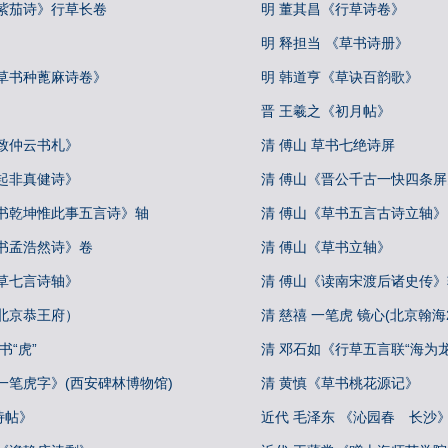
《紫茄诗》行草长卷
明 董其昌《行草诗卷》
明 释担当 《草书诗册》
《草书种蓖麻诗卷》
明 韩道亨《草诀百韵歌》
晋 王羲之《初月帖》
致仲云书札》
清 傅山 草书七绝诗屏
起非真健诗》
清 傅山《晋公千古一快四条屏
草书乾坤惟此事五言诗》轴
清 傅山《草书五言古诗立轴》
草书孟浩然诗》卷
清 傅山《草书立轴》
草七言诗轴》
清 傅山《读南宋渡后诸史传》
北京恭王府）
清 慈禧 一笔虎 镜心(北京翰海20
书“虎”
清 邓石如《行草五言联“海为
一笔虎字》(西安碑林博物馆)
清 黄慎《草书桃花源记》
诗帖》
近代 毛泽东 《沁园春 长沙