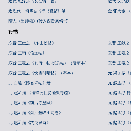
近代 毛泽东《长征诗一首》
近代 沈尹
近现代 陶博吾《行书孤鹜》轴
金 张天锡 
隋人《出师颂》(传为西晋索靖书)
行书
东晋 王献之 《东山松帖》
东晋 王献之
东晋 王珣《伯远帖》
东晋 王羲之
东晋 王羲之《孔侍中帖-忧悬帖》（唐摹本）
东晋 王羲
东晋 王羲之《快雪时晴帖》（摹本）
元 冯子振
元 白珽《陈君诗帖》册
元 赵孟頫 
元 赵孟頫 《送瑛公住持隆教寺疏》
元 赵孟頫 
元 赵孟頫《前后赤壁赋》
元 赵孟頫《
元 赵孟頫《烟江叠嶂图诗卷》
元 赵孟頫
元 赵孟頫《趵突泉诗》
元 赵孟頫《