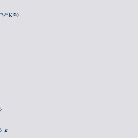
骢马行长卷》
》
诗》卷