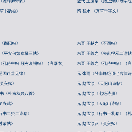
默《澹静庐诗剩》
近代 王蘧常《赠上海师范学
《草书韵会》
隋 智永 《真草千字文》
 《鄱阳帖》
东晋 王献之《不谓帖》
 《平安何如奉橘三帖》
东晋 王羲之《丧乱得示二谢
之《孔侍中帖-频有哀祸帖》（唐摹本）
东晋 王羲之《孔侍中帖》（
《题国诠善见律》
元 张雨《登南峰绝顶七言律
《吴兴赋》
元 赵孟頫 《天冠山诗帖》
行书《杜甫秋兴八首》
元 赵孟頫《七绝诗册》
吴兴赋》
元 赵孟頫《天冠山诗帖》
《行书二赞二诗卷》
元 赵孟頫《行书十札卷》（
过蒙帖》
元 赵孟頫及《吴兴赋》