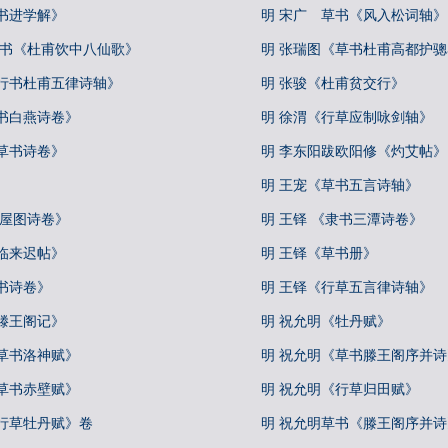
书进学解》
明 宋广 草书《风入松词轴》
草书《杜甫饮中八仙歌》
明 张瑞图《草书杜甫高都护
《行书杜甫五律诗轴》
明 张骏《杜甫贫交行》
书白燕诗卷》
明 徐渭《行草应制咏剑轴》
草书诗卷》
明 李东阳跋欧阳修《灼艾帖》
明 王宠《草书五言诗轴》
王屋图诗卷》
明 王铎 《隶书三潭诗卷》
临来迟帖》
明 王铎《草书册》
书诗卷》
明 王铎《行草五言律诗轴》
滕王阁记》
明 祝允明《牡丹赋》
草书洛神赋》
明 祝允明《草书滕王阁序并诗
草书赤壁赋》
明 祝允明《行草归田赋》
《行草牡丹赋》卷
明 祝允明草书《滕王阁序并