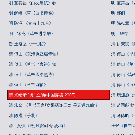
明 董其昌《白羽扇赋》卷
明 董其昌
明 解缙《草书自书诗卷》
明 邢侗
明 陈淳 《古诗十九首》
明 陈献章
明 宋克《草书进学解》
明 解缙
晋 王羲之《十七帖》
清 伊秉绶《
清 傅山《东海倒座崖诗轴》
清 傅山《早
清 傅山《草书七言诗》轴
清 傅山《
清 傅山《草书孟浩然诗》
清 傅山《
清 傅山《草书诗轴》
清 傅山《行
清 光绪帝 “虎” 立轴(中国嘉德 2005)
清 康熙题（
清 朱耷 《草书五言联“采药逢三岛 寻真遇九仙”》
清 翁同龢 榜
清 陈澧《手札》
清 马德昭《
清 黄慎《送汪瞻侯归姑苏诗》
王铎《自书