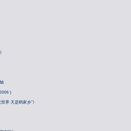
》
轴
06 )
龙世界 天是鹤家乡”》
》