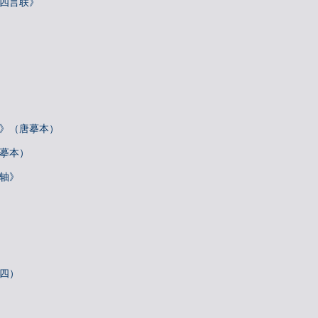
院四言联》
帖》（唐摹本）
唐摹本）
诗轴》
札四）