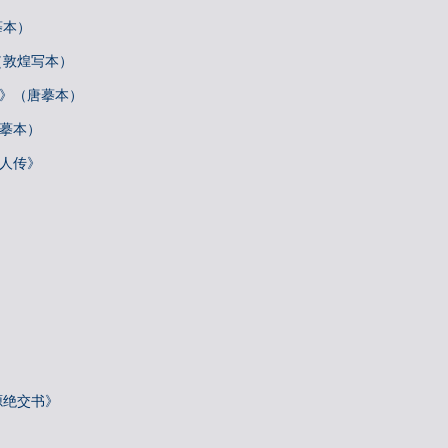
摹本）
（敦煌写本）
帖》（唐摹本）
唐摹本）
梓人传》
源绝交书》