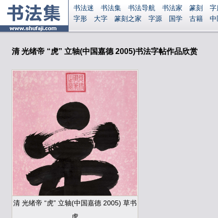
书法迷
书法集
书法导航
书法家
篆刻
字
字形
大字
篆刻之家
字源
国学
古籍
中
南无阿弥陀佛
意见反馈
安全网站
显广告
清 光绪帝 “虎” 立轴(中国嘉德 2005)书法字帖作品欣赏
清 光绪帝 “虎” 立轴(中国嘉德 2005) 草书
虎