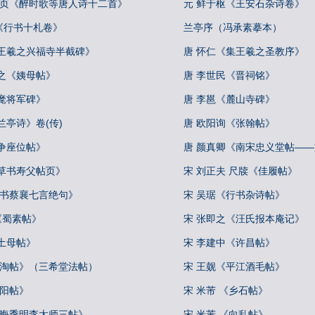
册页《醉时歌等唐人诗十二首》
元 鲜于枢《王安石杂诗卷》
《行书十札卷》
兰亭序（冯承素摹本）
集王羲之兴福寺半截碑》
唐 怀仁《集王羲之圣教序》
之《姨母帖》
唐 李世民《晋祠铭》
麾将军碑》
唐 李邕《麓山寺碑》
兰亭诗》卷(传)
唐 欧阳询《张翰帖》
争座位帖》
唐 颜真卿《南宋忠义堂帖—
行草书寿父帖页》
宋 刘正夫 尺牍《佳履帖》
行书蔡襄七言绝句》
宋 吴琚《行书杂诗帖》
 《蜀素帖》
宋 张即之《汪氏报本庵记》
土母帖》
宋 李建中《许昌帖》
冷淘帖》（三希堂法帖）
宋 王觌《平江酒毛帖》
丹阳帖》
宋 米芾 《乡石帖》
叔晦季明李太师三帖》
宋 米芾 《向乱帖》