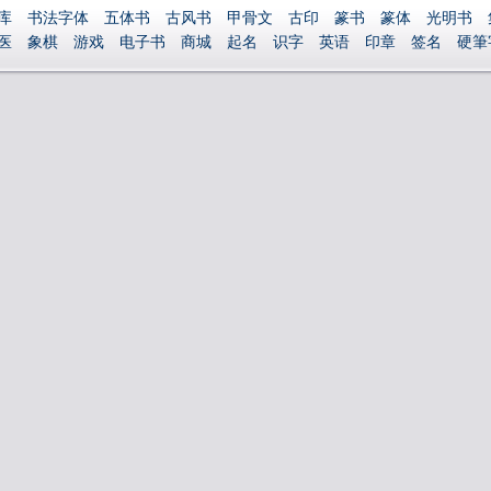
库
书法字体
五体书
古风书
甲骨文
古印
篆书
篆体
光明书
医
象棋
游戏
电子书
商城
起名
识字
英语
印章
签名
硬筆
捐赠
繁體版
登录