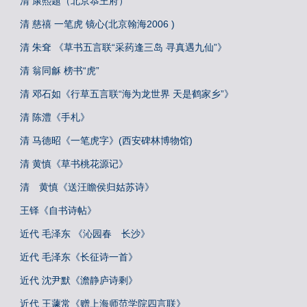
清 康熙题（北京恭王府）
清 慈禧 一笔虎 镜心(北京翰海2006 )
清 朱耷 《草书五言联“采药逢三岛 寻真遇九仙”》
清 翁同龢 榜书“虎”
清 邓石如《行草五言联“海为龙世界 天是鹤家乡”》
清 陈澧《手札》
清 马德昭《一笔虎字》(西安碑林博物馆)
清 黄慎《草书桃花源记》
清 黄慎《送汪瞻侯归姑苏诗》
王铎《自书诗帖》
近代 毛泽东 《沁园春 长沙》
近代 毛泽东《长征诗一首》
近代 沈尹默《澹静庐诗剩》
近代 王蘧常《赠上海师范学院四言联》