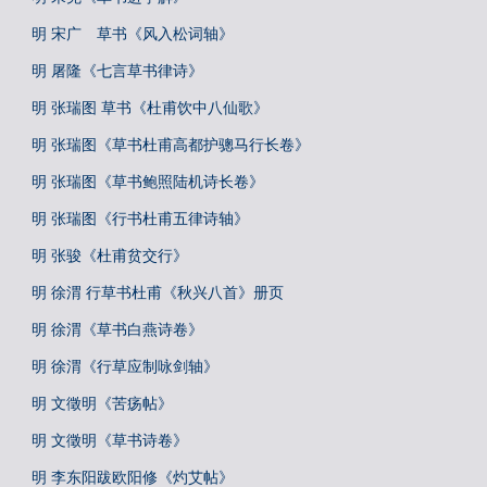
明 宋广 草书《风入松词轴》
明 屠隆《七言草书律诗》
明 张瑞图 草书《杜甫饮中八仙歌》
明 张瑞图《草书杜甫高都护骢马行长卷》
明 张瑞图《草书鲍照陆机诗长卷》
明 张瑞图《行书杜甫五律诗轴》
明 张骏《杜甫贫交行》
明 徐渭 行草书杜甫《秋兴八首》册页
明 徐渭《草书白燕诗卷》
明 徐渭《行草应制咏剑轴》
明 文徵明《苦疡帖》
明 文徵明《草书诗卷》
明 李东阳跋欧阳修《灼艾帖》