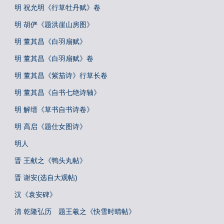
明 祝允明《行草牡丹赋》卷
明 胡俨《题洪崖山房图》
明 董其昌《白羽扇赋》
明 董其昌《白羽扇赋》卷
明 董其昌《紫茄诗》行草长卷
明 董其昌《自书七绝诗轴》
明 解缙《草书自书诗卷》
明 高启《题仕女图诗》
明人
晋 王献之《鸭头丸帖》
晋 谢安(选自大观帖)
汉《袁安碑》
清 乾隆弘历 题王羲之《快雪时晴帖》