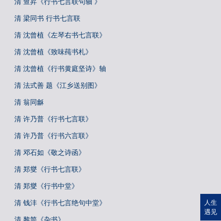
清 查昇《行书七言联句轴 》
清 梁同书 行书七言联
清 沈曾植《左琴右书七言联》
清 沈曾植《致味莼书札》
清 沈曾植《行书黄庭坚诗》轴
清 法式善 题《江乡送别图》
清 翁同龢
清 许乃普《行书七言联》
清 许乃普《行书六言联》
清 邓石如《敬之诗函》
清 郑燮《行书七言联》
清 郑燮《行书中堂》
清 钱沣《行书七言绝句中堂》
人生
遇见
清 黎简《杂书》