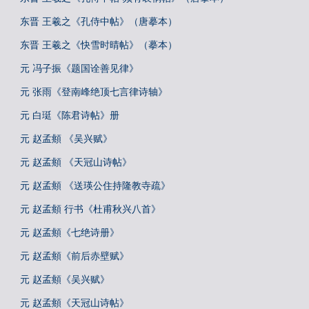
东晋 王羲之《孔侍中帖》（唐摹本）
东晋 王羲之《快雪时晴帖》（摹本）
元 冯子振《题国诠善见律》
元 张雨《登南峰绝顶七言律诗轴》
元 白珽《陈君诗帖》册
元 赵孟頫 《吴兴赋》
元 赵孟頫 《天冠山诗帖》
元 赵孟頫 《送瑛公住持隆教寺疏》
元 赵孟頫 行书《杜甫秋兴八首》
元 赵孟頫《七绝诗册》
元 赵孟頫《前后赤壁赋》
元 赵孟頫《吴兴赋》
元 赵孟頫《天冠山诗帖》