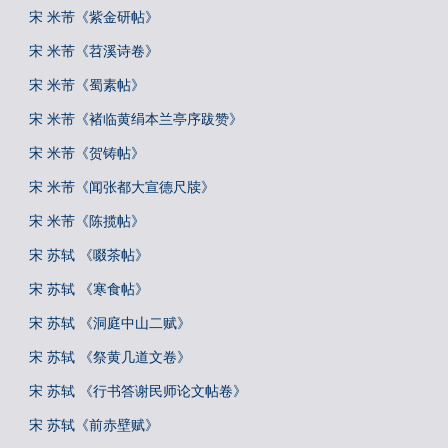
宋 米芾《紫金研帖》
宋 米芾《苕溪诗卷》
宋 米芾《蜀素帖》
宋 米芾《褚临黄绢本兰亭序跋赞》
宋 米芾《贺铸帖》
宋 米芾《闻张都大宣德尺牍》
宋 米芾《陈揽帖》
宋 苏轼 《啜茶帖》
宋 苏轼 《寒食帖》
宋 苏轼 《洞庭中山二赋》
宋 苏轼 《祭黄几道文卷》
宋 苏轼 《行书答谢民师论文帖卷》
宋 苏轼《前赤壁赋》