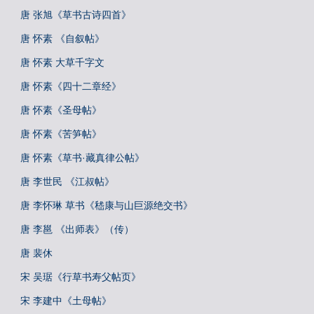
唐 张旭《草书古诗四首》
唐 怀素 《自叙帖》
唐 怀素 大草千字文
唐 怀素《四十二章经》
唐 怀素《圣母帖》
唐 怀素《苦笋帖》
唐 怀素《草书·藏真律公帖》
唐 李世民 《江叔帖》
唐 李怀琳 草书《嵇康与山巨源绝交书》
唐 李邕 《出师表》（传）
唐 裴休
宋 吴琚《行草书寿父帖页》
宋 李建中《土母帖》