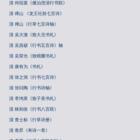
清 何绍基《偃泊澄清行书联》
清 傅山 《龙王社鼓七言诗》
清 傅山《行草七言诗轴》
清 吴大澂《致大兄书札》
清 吴昌硕《行书五言诗》轴
清 吴荣光《致晴圃书札》
清 康有为《书札》
清 张之洞《行书七言诗》
清 张问陶《行书诗轴》
清 李鸿章《致子美书札》
清 林则徐《行书八言联》
清 查士标《行草诗册》
清 查昇《寿诗一章》