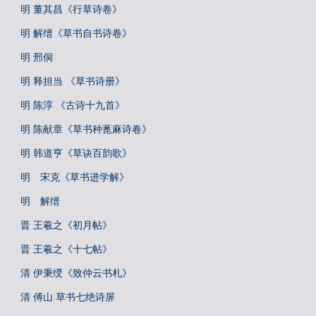
明 董其昌《行草诗卷》
明 解缙《草书自书诗卷》
明 邢侗
明 释担当 《草书诗册》
明 陈淳 《古诗十九首》
明 陈献章《草书种蓖麻诗卷》
明 韩道亨《草诀百韵歌》
明 宋克《草书进学解》
明 解缙
晋 王羲之《初月帖》
晋 王羲之《十七帖》
清 伊秉绶《致仲云书札》
清 傅山 草书七绝诗屏