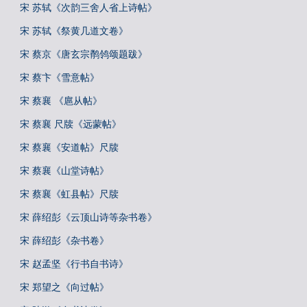
宋 苏轼《次韵三舍人省上诗帖》
宋 苏轼《祭黄几道文卷》
宋 蔡京《唐玄宗鹡鸰颂题跋》
宋 蔡卞《雪意帖》
宋 蔡襄 《扈从帖》
宋 蔡襄 尺牍《远蒙帖》
宋 蔡襄《安道帖》尺牍
宋 蔡襄《山堂诗帖》
宋 蔡襄《虹县帖》尺牍
宋 薛绍彭《云顶山诗等杂书卷》
宋 薛绍彭《杂书卷》
宋 赵孟坚《行书自书诗》
宋 郑望之《向过帖》