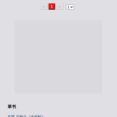
‹‹
1
››
草书
东晋 王献之《余杭帖》