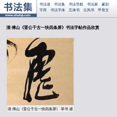
书法迷
书法集
书法导航
书法家
篆刻
字库
书法字体
五体书
古风书
甲骨文
古印
篆书
篆体
光明书
集美书
33书法
毛笔字
钢笔字
多体书
花鸟字
書法视频
集字
字形
大字
篆刻之家
字源
国学
清 傅山《晋公千古一快四条屏》书法字帖作品欣赏
古籍
中医
象棋
游戏
电子书
商城
起名
识字
英语
印章
签名
硬筆字
字体下载
免费字体
中文字体
英文字体
Ai矢量
P图宝
南无阿弥陀佛
意见反馈
安全网站
显广告
捐赠
繁體版
登录
清 傅山《晋公千古一快四条屏》 草书 虐