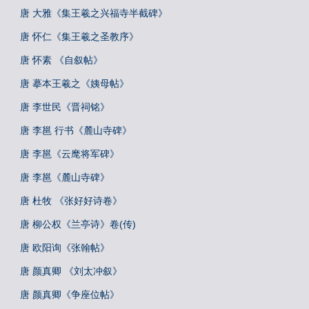
唐 大雅《集王羲之兴福寺半截碑》
唐 怀仁《集王羲之圣教序》
唐 怀素 《自叙帖》
唐 摹本王羲之《姨母帖》
唐 李世民《晋祠铭》
唐 李邕 行书《麓山寺碑》
唐 李邕《云麾将军碑》
唐 李邕《麓山寺碑》
唐 杜牧 《张好好诗卷》
唐 柳公权《兰亭诗》卷(传)
唐 欧阳询《张翰帖》
唐 颜真卿 《刘太冲叙》
唐 颜真卿《争座位帖》