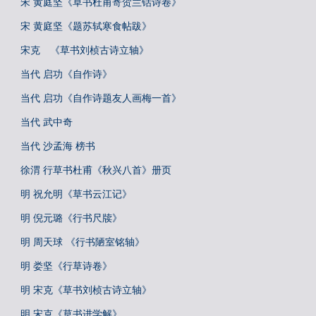
宋 黄庭坚《草书杜甫寄贺兰铦诗卷》
宋 黄庭坚《题苏轼寒食帖跋》
宋克 《草书刘桢古诗立轴》
当代 启功《自作诗》
当代 启功《自作诗题友人画梅一首》
当代 武中奇
当代 沙孟海 榜书
徐渭 行草书杜甫《秋兴八首》册页
明 祝允明《草书云江记》
明 倪元璐《行书尺牍》
明 周天球 《行书陋室铭轴》
明 娄坚《行草诗卷》
明 宋克《草书刘桢古诗立轴》
明 宋克《草书进学解》