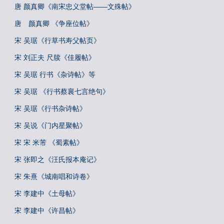
唐 颜真卿《南宋忠义堂帖——文殊帖》
唐 颜真卿 《争座位帖》
宋 吴琚《行草书寿父帖页》
宋 刘正夫 尺牍《佳履帖》
宋 吴琚 行书《杂诗帖》等
宋 吴琚 《行书蔡襄七言绝句》
宋 吴琚《行书杂诗帖》
宋 吴说《门内星聚帖》
宋 宋 米芾 《蜀素帖》
宋 张即之《汪氏报本庵记》
宋 朱熹《城南唱和诗卷》
宋 李建中《土母帖》
宋 李建中《许昌帖》