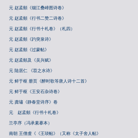
元 赵孟頫《烟江叠嶂图诗卷》
元 赵孟頫《行书二赞二诗卷》
元 赵孟頫《行书十札卷》（札四）
元 赵孟頫《趵突泉诗》
元 赵孟頫《过蒙帖》
元 赵孟頫及《吴兴赋》
元 陆居仁 《苕之水诗》
元 鲜于枢 册页《醉时歌等唐人诗十二首》
元 鲜于枢《王安石杂诗卷》
元 龚璛《静春堂诗序》卷
元 赵孟頫《行书十札卷》
兰亭序（冯承素摹本）
南朝 王僧虔《《王琰帖》（又称《太子舍人帖》