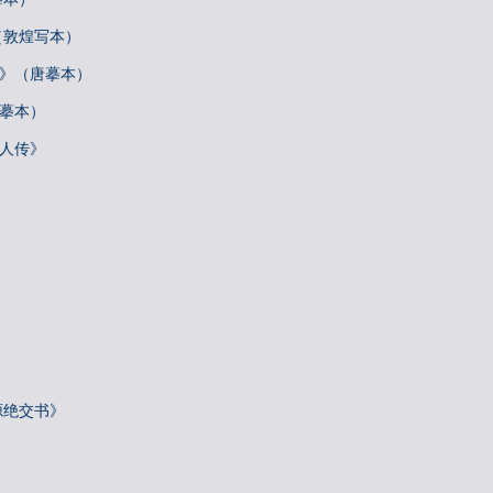
（敦煌写本）
帖》（唐摹本）
唐摹本）
梓人传》
源绝交书》