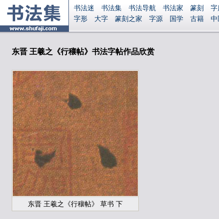
书法迷
书法集
书法导航
书法家
篆刻
字
字形
大字
篆刻之家
字源
国学
古籍
中
南无阿弥陀佛
意见反馈
安全网站
显广告
东晋 王羲之《行穰帖》书法字帖作品欣赏
东晋 王羲之《行穰帖》 草书 下