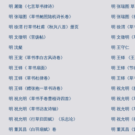
明 屠隆《七言草书律诗》
明 张瑞图 
明 张瑞图《草书鲍照陆机诗长卷》
明 张瑞图
明 徐渭 行草书杜甫《秋兴八首》册页
明 徐渭《草
明 文徵明《苦疡帖》
明 文徵明《
明 沈粲
明 王守仁
明 王宠《草书李白古风诗卷》
明 王铎 《
明 王铎《 草书扇面》
明 王铎《节
明 王铎《草书杜律卷》
明 王铎《草
明 王铎《赠张抱一草书诗卷》
明 祝允明《
明 祝允明《草书手卷曹植诗四首》
明 祝允明《
明 祝允明《草书访友诗轴》
明 祝允明《
明 祝允明《行草归田赋》《乐志论》
明 祝允明
明 董其昌《白羽扇赋》卷
明 董其昌