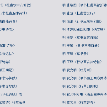
草书《杜甫饮中八仙歌》
明 张瑞图《草书杜甫高都护
《行书杜甫五律诗轴》
明 张骏《杜甫贫交行》
书白燕诗卷》
明 徐渭《行草应制咏剑轴》
草书诗卷》
明 李东阳跋欧阳修《灼艾帖》
明 王宠《草书五言诗轴》
王屋图诗卷》
明 王铎 《隶书三潭诗卷》
临来迟帖》
明 王铎《草书册》
书诗卷》
明 王铎《行草五言律诗轴》
滕王阁记》
明 祝允明《牡丹赋》
草书洛神赋》
明 祝允明《草书滕王阁序并诗
草书赤壁赋》
明 祝允明《行草归田赋》
《行草牡丹赋》卷
明 祝允明草书《滕王阁序并
《紫茄诗》行草长卷
明 董其昌《行草诗卷》