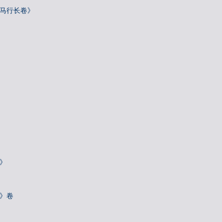
骢马行长卷》
》
诗》卷