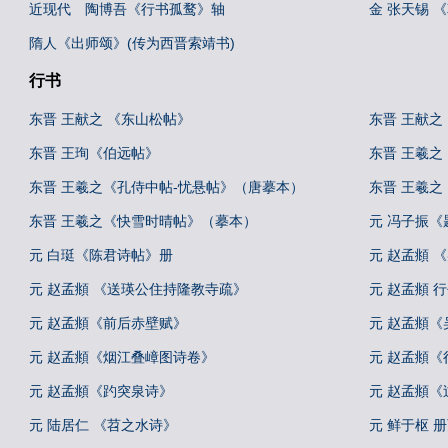
近现代 陶博吾《行书孤鹜》轴
金 张天锡 
隋人《出师颂》(传为西晋索靖书)
行书
东晋 王献之 《东山松帖》
东晋 王献之
东晋 王珣《伯远帖》
东晋 王羲之
东晋 王羲之《孔侍中帖-忧悬帖》（唐摹本）
东晋 王羲
东晋 王羲之《快雪时晴帖》（摹本）
元 冯子振
元 白珽《陈君诗帖》册
元 赵孟頫 
元 赵孟頫 《送瑛公住持隆教寺疏》
元 赵孟頫 
元 赵孟頫《前后赤壁赋》
元 赵孟頫《
元 赵孟頫《烟江叠嶂图诗卷》
元 赵孟頫
元 赵孟頫《趵突泉诗》
元 赵孟頫《
元 陆居仁 《苕之水诗》
元 鲜于枢 