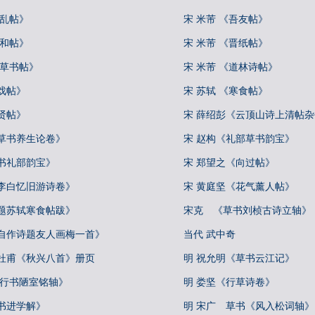
向乱帖》
宋 米芾 《吾友帖》
彦和帖》
宋 米芾 《晋纸帖》
论草书帖》
宋 米芾 《道林诗帖》
戏帖》
宋 苏轼 《寒食帖》
贤帖》
宋 薛绍彭《云顶山诗上清帖
真草书养生论卷》
宋 赵构《礼部草书韵宝》
书礼部韵宝》
宋 郑望之《向过帖》
《李白忆旧游诗卷》
宋 黄庭坚《花气薰人帖》
《题苏轼寒食帖跋》
宋克 《草书刘桢古诗立轴》
《自作诗题友人画梅一首》
当代 武中奇
书杜甫《秋兴八首》册页
明 祝允明《草书云江记》
《行书陋室铭轴》
明 娄坚《行草诗卷》
书进学解》
明 宋广 草书《风入松词轴》