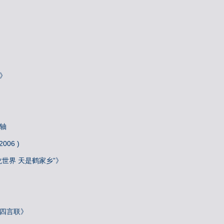
》
轴
06 )
龙世界 天是鹤家乡”》
》
院四言联》