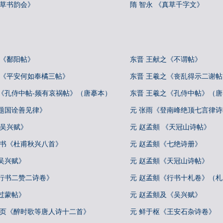
《草书韵会》
隋 智永 《真草千字文》
 《鄱阳帖》
东晋 王献之《不谓帖》
 《平安何如奉橘三帖》
东晋 王羲之《丧乱得示二谢
之《孔侍中帖-频有哀祸帖》（唐摹本）
东晋 王羲之《孔侍中帖》（
《题国诠善见律》
元 张雨《登南峰绝顶七言律
《吴兴赋》
元 赵孟頫 《天冠山诗帖》
行书《杜甫秋兴八首》
元 赵孟頫《七绝诗册》
吴兴赋》
元 赵孟頫《天冠山诗帖》
《行书二赞二诗卷》
元 赵孟頫《行书十札卷》（
过蒙帖》
元 赵孟頫及《吴兴赋》
册页《醉时歌等唐人诗十二首》
元 鲜于枢《王安石杂诗卷》