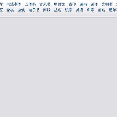
库
书法字体
五体书
古风书
甲骨文
古印
篆书
篆体
光明书
医
象棋
游戏
电子书
商城
起名
识字
英语
印章
签名
硬筆
捐赠
繁體版
登录