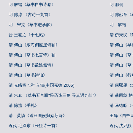
明 解缙《草书自书诗卷》
明 邢侗
明 陈淳 《古诗十九首》
明 陈献章
明 宋克《草书进学解》
明 解缙
晋 王羲之《十七帖》
清 伊秉绶《
清 傅山《东海倒座崖诗轴》
清 傅山《早
清 傅山《草书七言诗》轴
清 傅山《
清 傅山《草书孟浩然诗》
清 傅山《
清 傅山《草书诗轴》
清 傅山《行
清 光绪帝 “虎” 立轴(中国嘉德 2005)
清 康熙题（
清 朱耷 《草书五言联“采药逢三岛 寻真遇九仙”》
清 翁同龢 榜
清 陈澧《手札》
清 马德昭《
清 黄慎《送汪瞻侯归姑苏诗》
王铎《自书
近代 毛泽东《长征诗一首》
近代 沈尹