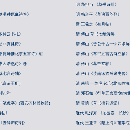
明 释担当 《草书诗册》
《草书种蓖麻诗卷》
明 韩道亨《草诀百韵歌》
晋 王羲之《初月帖》
致仲云书札》
清 傅山 草书七绝诗屏
起非真健诗》
清 傅山《晋公千古一快四条屏
草书乾坤惟此事五言诗》轴
清 傅山《草书五言古诗立轴》
草书孟浩然诗》卷
清 傅山《草书立轴》
草七言诗轴》
清 傅山《读南宋渡后诸史传》
北京恭王府）
清 慈禧 一笔虎 镜心(北京翰海20
书“虎”
清 邓石如《行草五言联“海为
一笔虎字》(西安碑林博物馆)
清 黄慎《草书桃花源记》
诗帖》
近代 毛泽东 《沁园春 长沙
默《澹静庐诗剩》
近代 王蘧常《赠上海师范学