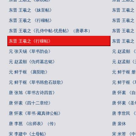
东晋 王羲之 《妹至帖》
东晋 王羲之
东晋 王羲之 《行穰帖》
东晋 王羲之
东晋 王羲之《孔侍中帖-忧悬帖》（唐摹本）
东晋 王羲
东晋 王羲之《行穰帖》
东晋 王羲
元 张天锡《草书韵会》
元 赵孟頫 
元 赵孟頫《仇锷墓志铭》
元 赵孟頫《
元 鲜于枢 《襄阳歌》
元 鲜于枢 
元 鲜于枢《草书韩愈石鼓歌》
元 鲜于枢
唐 张旭《草书古诗四首》
唐 怀素 《
唐 怀素《四十二章经》
唐 怀素《圣
唐 怀素《草书·藏真律公帖》
唐 李世民 
唐 李邕 《出师表》（传）
唐 裴休
宋 李建中《土母帖》
宋 米芾 《