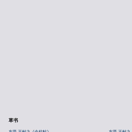
草书
东晋 王献之《余杭帖》
东晋 王献之