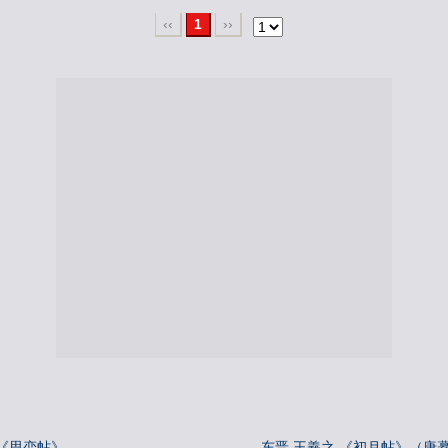
‹‹
1
››
《思恋帖》
东晋 王羲之 《初月帖》（唐