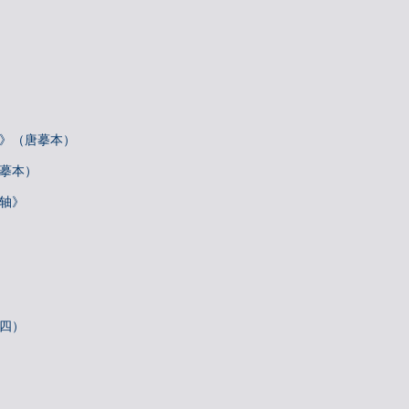
帖》（唐摹本）
唐摹本）
诗轴》
札四）