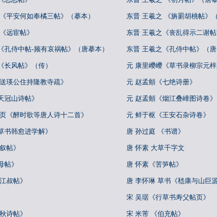
 《平安何如奉橘三帖》（摹本）
东晋 王羲之 《旃罽胡桃帖》
 《远宦帖》
东晋 王羲之《丧乱得示二谢
之《孔侍中帖-频有哀祸帖》（唐摹本）
东晋 王羲之《孔侍中帖》（
之《长风帖》（传）
元 康里巎巎《草书录柳宗元
《送瑛公住持隆教寺疏》
元 赵孟頫《七绝诗册》
天冠山诗帖》
元 赵孟頫《烟江叠嶂图诗卷》
册页《醉时歌等唐人诗十二首》
元 鲜于枢《王安石杂诗卷》
《草书韩愈进学解》
唐 孙过庭 《书谱》
自叙帖》
唐 怀素 大草千字文
母帖》
唐 怀素《苦笋帖》
《江叔帖》
唐 李怀琳 草书《嵇康与山巨
宋 吴琚《行草书寿父帖页》
中秋诗帖》
宋 米芾 《伯充帖》