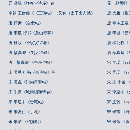
元 龚璛《静春堂诗序》卷
元 赵孟頫
南朝 王僧虔《《王琰帖》（又称《太子舍人帖》
唐 大雅《
唐 怀素 《自叙帖》
唐 摹本王羲
唐 李邕 行书《麓山寺碑》
唐 李邕《云
唐 杜牧 《张好好诗卷》
唐 柳公权《
唐 颜真卿 《刘太冲叙》
唐 颜真卿《
唐 颜真卿 《争座位帖》
宋 吴琚《
宋 吴琚 行书《杂诗帖》等
宋 吴琚 《
宋 吴说《门内星聚帖》
宋 宋 米芾
宋 朱熹《城南唱和诗卷》
宋 李建中《
宋 李建中《贵宅帖》
宋 王巩 《
宋 米友仁《手札》
宋 米芾 《
宋 米芾 《伯充帖》
宋 米芾 《