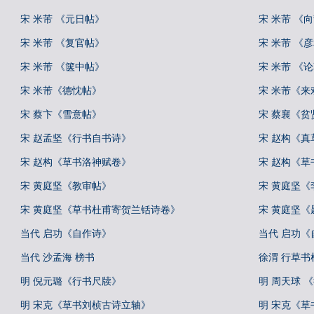
宋 米芾 《元日帖》
宋 米芾 《
宋 米芾 《复官帖》
宋 米芾 《
宋 米芾 《箧中帖》
宋 米芾 《
宋 米芾《德忱帖》
宋 米芾《来
宋 蔡卞《雪意帖》
宋 蔡襄《贫
宋 赵孟坚《行书自书诗》
宋 赵构《
宋 赵构《草书洛神赋卷》
宋 赵构《草
宋 黄庭坚《教审帖》
宋 黄庭坚
宋 黄庭坚《草书杜甫寄贺兰铦诗卷》
宋 黄庭坚
当代 启功《自作诗》
当代 启功
当代 沙孟海 榜书
徐渭 行草
明 倪元璐《行书尺牍》
明 周天球 
明 宋克《草书刘桢古诗立轴》
明 宋克《草