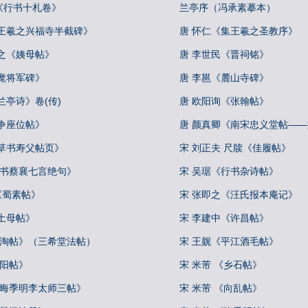
《行书十札卷》
兰亭序（冯承素摹本）
集王羲之兴福寺半截碑》
唐 怀仁《集王羲之圣教序》
之《姨母帖》
唐 李世民《晋祠铭》
麾将军碑》
唐 李邕《麓山寺碑》
兰亭诗》卷(传)
唐 欧阳询《张翰帖》
争座位帖》
唐 颜真卿《南宋忠义堂帖—
行草书寿父帖页》
宋 刘正夫 尺牍《佳履帖》
行书蔡襄七言绝句》
宋 吴琚《行书杂诗帖》
 《蜀素帖》
宋 张即之《汪氏报本庵记》
土母帖》
宋 李建中《许昌帖》
冷淘帖》（三希堂法帖）
宋 王觌《平江酒毛帖》
丹阳帖》
宋 米芾 《乡石帖》
叔晦季明李太师三帖》
宋 米芾 《向乱帖》