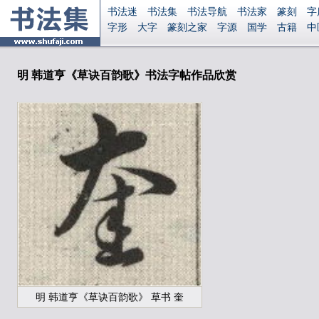
书法迷
书法集
书法导航
书法家
篆刻
字
字形
大字
篆刻之家
字源
国学
古籍
中
南无阿弥陀佛
意见反馈
安全网站
显广告
明 韩道亨《草诀百韵歌》书法字帖作品欣赏
明 韩道亨《草诀百韵歌》 草书 奎