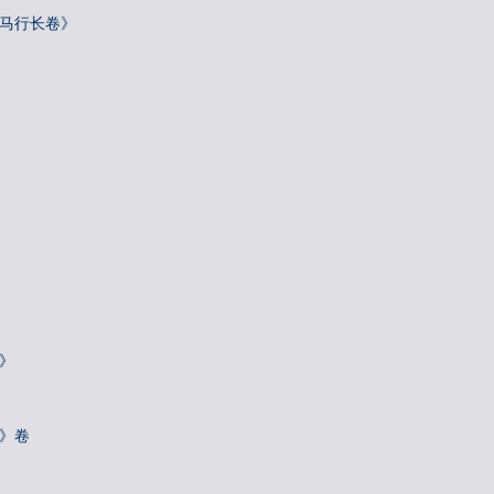
骢马行长卷》
》
诗》卷