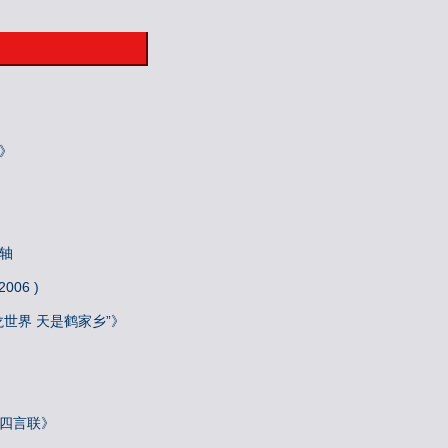
》
轴
06 )
龙世界 天是鹤家乡”》
》
院四言联》