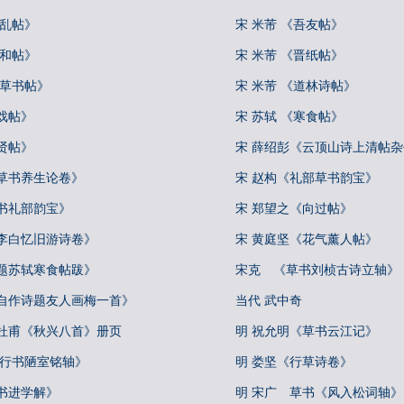
向乱帖》
宋 米芾 《吾友帖》
彦和帖》
宋 米芾 《晋纸帖》
论草书帖》
宋 米芾 《道林诗帖》
戏帖》
宋 苏轼 《寒食帖》
贤帖》
宋 薛绍彭《云顶山诗上清帖
真草书养生论卷》
宋 赵构《礼部草书韵宝》
书礼部韵宝》
宋 郑望之《向过帖》
《李白忆旧游诗卷》
宋 黄庭坚《花气薰人帖》
《题苏轼寒食帖跋》
宋克 《草书刘桢古诗立轴》
《自作诗题友人画梅一首》
当代 武中奇
书杜甫《秋兴八首》册页
明 祝允明《草书云江记》
《行书陋室铭轴》
明 娄坚《行草诗卷》
书进学解》
明 宋广 草书《风入松词轴》