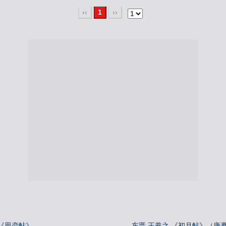
‹‹
1
››
《思恋帖》
东晋 王羲之 《初月帖》（唐