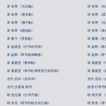
宋 米芾 《元日帖》
宋 米芾 《
宋 米芾 《复官帖》
宋 米芾 《
宋 米芾 《箧中帖》
宋 米芾 《
宋 米芾《德忱帖》
宋 米芾《来
宋 蔡卞《雪意帖》
宋 蔡襄《贫
宋 赵孟坚《行书自书诗》
宋 赵构《
宋 赵构《草书洛神赋卷》
宋 赵构《草
宋 黄庭坚《教审帖》
宋 黄庭坚
宋 黄庭坚《草书杜甫寄贺兰铦诗卷》
宋 黄庭坚
当代 启功《自作诗》
当代 启功
当代 沙孟海 榜书
徐渭 行草
明 倪元璐《行书尺牍》
明 周天球 
明 宋克《草书刘桢古诗立轴》
明 宋克《草