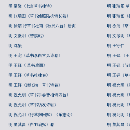
明 屠隆《七言草书律诗》
明 张瑞图 
明 张瑞图《草书鲍照陆机诗长卷》
明 张瑞图
明 徐渭 行草书杜甫《秋兴八首》册页
明 徐渭《草
明 文徵明《苦疡帖》
明 文徵明《
明 沈粲
明 王守仁
明 王宠《草书李白古风诗卷》
明 王铎 《
明 王铎《 草书扇面》
明 王铎《节
明 王铎《草书杜律卷》
明 王铎《草
明 王铎《赠张抱一草书诗卷》
明 祝允明《
明 祝允明《草书手卷曹植诗四首》
明 祝允明《
明 祝允明《草书访友诗轴》
明 祝允明《
明 祝允明《行草归田赋》《乐志论》
明 祝允明
明 董其昌《白羽扇赋》卷
明 董其昌