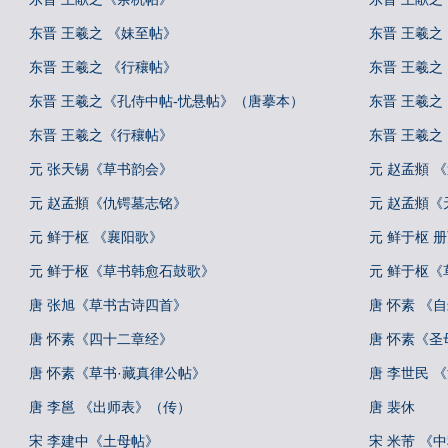
东晋 王羲之 《妹至帖》
东晋 王羲之
东晋 王羲之 《行穰帖》
东晋 王羲之
东晋 王羲之《孔侍中帖-忧悬帖》（唐摹本）
东晋 王羲
东晋 王羲之《行穰帖》
东晋 王羲
元 张天锡《草书韵会》
元 赵孟頫 
元 赵孟頫《仇锷墓志铭》
元 赵孟頫《
元 鲜于枢 《襄阳歌》
元 鲜于枢 
元 鲜于枢《草书韩愈石鼓歌》
元 鲜于枢
唐 张旭《草书古诗四首》
唐 怀素 《
唐 怀素《四十二章经》
唐 怀素《圣
唐 怀素《草书·藏真律公帖》
唐 李世民 
唐 李邕 《出师表》（传）
唐 裴休
宋 李建中《土母帖》
宋 米芾 《