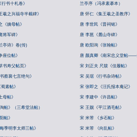
《行书十札卷》
兰亭序（冯承素摹本）
集王羲之兴福寺半截碑》
唐 怀仁《集王羲之圣教序》
之《姨母帖》
唐 李世民《晋祠铭》
麾将军碑》
唐 李邕《麓山寺碑》
兰亭诗》卷(传)
唐 欧阳询《张翰帖》
争座位帖》
唐 颜真卿《南宋忠义堂帖—
行草书寿父帖页》
宋 刘正夫 尺牍《佳履帖》
行书蔡襄七言绝句》
宋 吴琚《行书杂诗帖》
 《蜀素帖》
宋 张即之《汪氏报本庵记》
土母帖》
宋 李建中《许昌帖》
冷淘帖》（三希堂法帖）
宋 王觌《平江酒毛帖》
丹阳帖》
宋 米芾 《乡石帖》
叔晦季明李太师三帖》
宋 米芾 《向乱帖》