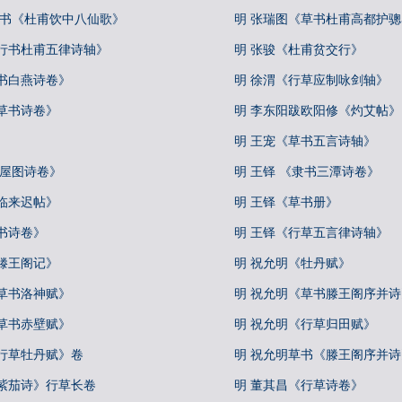
草书《杜甫饮中八仙歌》
明 张瑞图《草书杜甫高都护
《行书杜甫五律诗轴》
明 张骏《杜甫贫交行》
书白燕诗卷》
明 徐渭《行草应制咏剑轴》
草书诗卷》
明 李东阳跋欧阳修《灼艾帖》
明 王宠《草书五言诗轴》
王屋图诗卷》
明 王铎 《隶书三潭诗卷》
临来迟帖》
明 王铎《草书册》
书诗卷》
明 王铎《行草五言律诗轴》
滕王阁记》
明 祝允明《牡丹赋》
草书洛神赋》
明 祝允明《草书滕王阁序并诗
草书赤壁赋》
明 祝允明《行草归田赋》
《行草牡丹赋》卷
明 祝允明草书《滕王阁序并
《紫茄诗》行草长卷
明 董其昌《行草诗卷》