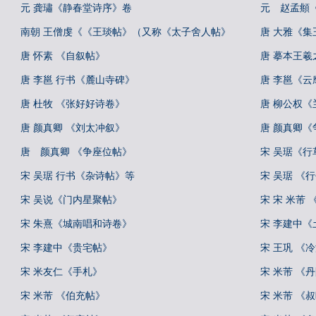
元 龚璛《静春堂诗序》卷
元 赵孟頫
南朝 王僧虔《《王琰帖》（又称《太子舍人帖》
唐 大雅《
唐 怀素 《自叙帖》
唐 摹本王羲
唐 李邕 行书《麓山寺碑》
唐 李邕《云
唐 杜牧 《张好好诗卷》
唐 柳公权《
唐 颜真卿 《刘太冲叙》
唐 颜真卿《
唐 颜真卿 《争座位帖》
宋 吴琚《
宋 吴琚 行书《杂诗帖》等
宋 吴琚 《
宋 吴说《门内星聚帖》
宋 宋 米芾
宋 朱熹《城南唱和诗卷》
宋 李建中《
宋 李建中《贵宅帖》
宋 王巩 《
宋 米友仁《手札》
宋 米芾 《
宋 米芾 《伯充帖》
宋 米芾 《