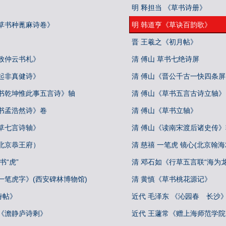
明 释担当 《草书诗册》
《草书种蓖麻诗卷》
明 韩道亨《草诀百韵歌》
晋 王羲之《初月帖》
致仲云书札》
清 傅山 草书七绝诗屏
起非真健诗》
清 傅山《晋公千古一快四条屏
草书乾坤惟此事五言诗》轴
清 傅山《草书五言古诗立轴》
草书孟浩然诗》卷
清 傅山《草书立轴》
草七言诗轴》
清 傅山《读南宋渡后诸史传》
北京恭王府）
清 慈禧 一笔虎 镜心(北京翰海20
书“虎”
清 邓石如《行草五言联“海为
一笔虎字》(西安碑林博物馆)
清 黄慎《草书桃花源记》
诗帖》
近代 毛泽东 《沁园春 长沙
默《澹静庐诗剩》
近代 王蘧常《赠上海师范学