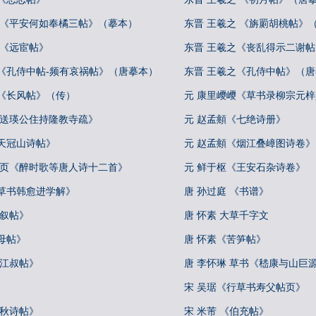
 《平安何如奉橘三帖》（摹本）
东晋 王羲之 《旃罽胡桃帖》
 《远宦帖》
东晋 王羲之《丧乱得示二谢
之《孔侍中帖-频有哀祸帖》（唐摹本）
东晋 王羲之《孔侍中帖》（
之《长风帖》（传）
元 康里巎巎《草书录柳宗元
《送瑛公住持隆教寺疏》
元 赵孟頫《七绝诗册》
天冠山诗帖》
元 赵孟頫《烟江叠嶂图诗卷》
册页《醉时歌等唐人诗十二首》
元 鲜于枢《王安石杂诗卷》
《草书韩愈进学解》
唐 孙过庭 《书谱》
自叙帖》
唐 怀素 大草千字文
母帖》
唐 怀素《苦笋帖》
《江叔帖》
唐 李怀琳 草书《嵇康与山巨
宋 吴琚《行草书寿父帖页》
中秋诗帖》
宋 米芾 《伯充帖》