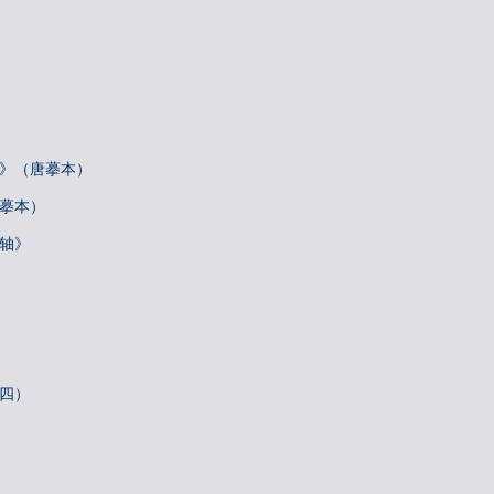
帖》（唐摹本）
唐摹本）
诗轴》
札四）