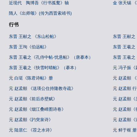
近现代 陶博吾《行书孤鹜》轴
金 张天锡 
隋人《出师颂》(传为西晋索靖书)
行书
东晋 王献之 《东山松帖》
东晋 王献之
东晋 王珣《伯远帖》
东晋 王羲之
东晋 王羲之《孔侍中帖-忧悬帖》（唐摹本）
东晋 王羲
东晋 王羲之《快雪时晴帖》（摹本）
元 冯子振
元 白珽《陈君诗帖》册
元 赵孟頫 
元 赵孟頫 《送瑛公住持隆教寺疏》
元 赵孟頫 
元 赵孟頫《前后赤壁赋》
元 赵孟頫《
元 赵孟頫《烟江叠嶂图诗卷》
元 赵孟頫
元 赵孟頫《趵突泉诗》
元 赵孟頫《
元 陆居仁 《苕之水诗》
元 鲜于枢 