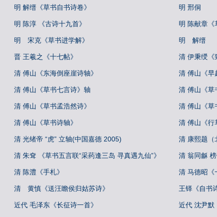
明 解缙《草书自书诗卷》
明 邢侗
明 陈淳 《古诗十九首》
明 陈献章
明 宋克《草书进学解》
明 解缙
晋 王羲之《十七帖》
清 伊秉绶《
清 傅山《东海倒座崖诗轴》
清 傅山《早
清 傅山《草书七言诗》轴
清 傅山《
清 傅山《草书孟浩然诗》
清 傅山《
清 傅山《草书诗轴》
清 傅山《行
清 光绪帝 “虎” 立轴(中国嘉德 2005)
清 康熙题（
清 朱耷 《草书五言联“采药逢三岛 寻真遇九仙”》
清 翁同龢 榜
清 陈澧《手札》
清 马德昭《
清 黄慎《送汪瞻侯归姑苏诗》
王铎《自书
近代 毛泽东《长征诗一首》
近代 沈尹