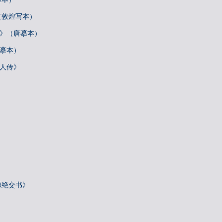
（敦煌写本）
帖》（唐摹本）
唐摹本）
梓人传》
源绝交书》