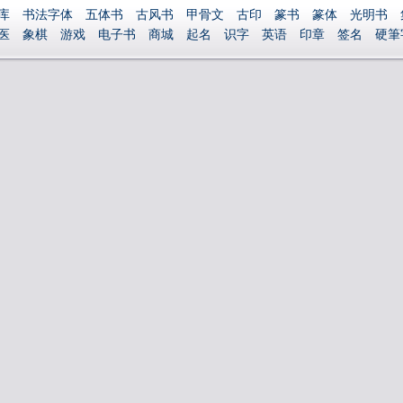
库
书法字体
五体书
古风书
甲骨文
古印
篆书
篆体
光明书
医
象棋
游戏
电子书
商城
起名
识字
英语
印章
签名
硬筆
捐赠
繁體版
登录