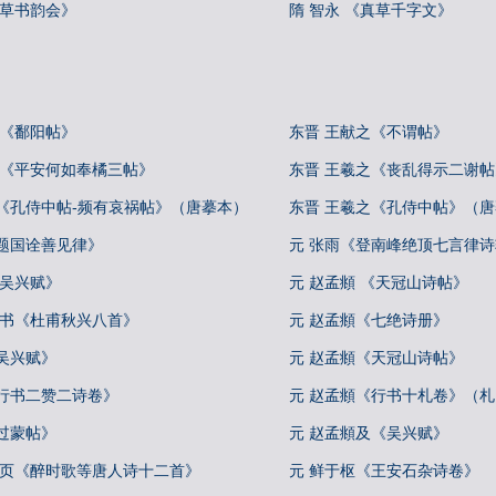
《草书韵会》
隋 智永 《真草千字文》
 《鄱阳帖》
东晋 王献之《不谓帖》
 《平安何如奉橘三帖》
东晋 王羲之《丧乱得示二谢
之《孔侍中帖-频有哀祸帖》（唐摹本）
东晋 王羲之《孔侍中帖》（
《题国诠善见律》
元 张雨《登南峰绝顶七言律
《吴兴赋》
元 赵孟頫 《天冠山诗帖》
行书《杜甫秋兴八首》
元 赵孟頫《七绝诗册》
吴兴赋》
元 赵孟頫《天冠山诗帖》
《行书二赞二诗卷》
元 赵孟頫《行书十札卷》（
过蒙帖》
元 赵孟頫及《吴兴赋》
册页《醉时歌等唐人诗十二首》
元 鲜于枢《王安石杂诗卷》