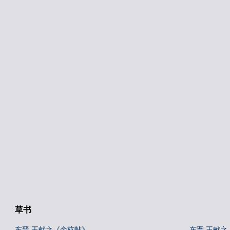
草书
东晋 王献之《余杭帖》
东晋 王献之