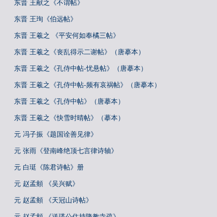
东晋 王献之《不谓帖》
东晋 王珣《伯远帖》
东晋 王羲之 《平安何如奉橘三帖》
东晋 王羲之《丧乱得示二谢帖》（唐摹本）
东晋 王羲之《孔侍中帖-忧悬帖》（唐摹本）
东晋 王羲之《孔侍中帖-频有哀祸帖》（唐摹本）
东晋 王羲之《孔侍中帖》（唐摹本）
东晋 王羲之《快雪时晴帖》（摹本）
元 冯子振《题国诠善见律》
元 张雨《登南峰绝顶七言律诗轴》
元 白珽《陈君诗帖》册
元 赵孟頫 《吴兴赋》
元 赵孟頫 《天冠山诗帖》
元 赵孟頫 《送瑛公住持隆教寺疏》