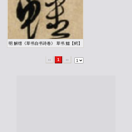
明 解缙《草书自书诗卷》 草书 鱷【鳄】
‹‹
1
››