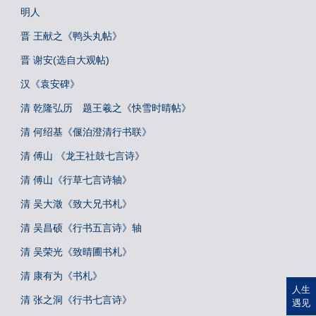
明人
晋 王献之《鸭头丸帖》
晋 谢安(选自大观帖)
汉《袁安碑》
清 乾隆弘历 题王羲之《快雪时晴帖》
清 何绍基《偃泊澄清行书联》
清 傅山 《龙王社鼓七言诗》
清 傅山《行草七言诗轴》
清 吴大澂《致大兄书札》
清 吴昌硕《行书五言诗》轴
清 吴荣光《致晴圃书札》
清 康有为《书札》
人生
清 张之洞《行书七言诗》
遇见