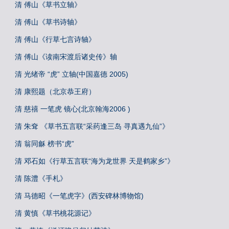
清 傅山《草书立轴》
清 傅山《草书诗轴》
清 傅山《行草七言诗轴》
清 傅山《读南宋渡后诸史传》轴
清 光绪帝 “虎” 立轴(中国嘉德 2005)
清 康熙题（北京恭王府）
清 慈禧 一笔虎 镜心(北京翰海2006 )
清 朱耷 《草书五言联“采药逢三岛 寻真遇九仙”》
清 翁同龢 榜书“虎”
清 邓石如《行草五言联“海为龙世界 天是鹤家乡”》
清 陈澧《手札》
清 马德昭《一笔虎字》(西安碑林博物馆)
清 黄慎《草书桃花源记》