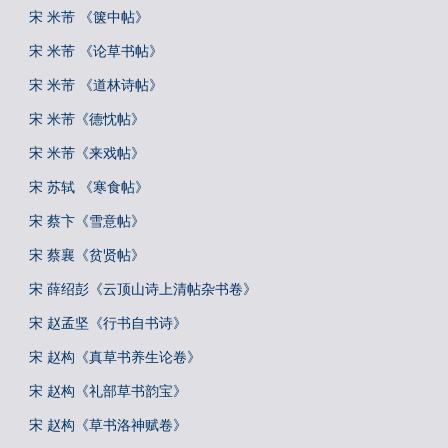
宋 米芾 《箧中帖》
宋 米芾 《论草书帖》
宋 米芾 《道林诗帖》
宋 米芾《德忱帖》
宋 米芾《来戏帖》
宋 苏轼 《寒食帖》
宋 蔡卞《雪意帖》
宋 蔡襄《贫贤帖》
宋 薛绍彭《云顶山诗上清帖杂书卷》
宋 赵孟坚《行书自书诗》
宋 赵构《真草书养生论卷》
宋 赵构《礼部草书韵宝》
宋 赵构《草书洛神赋卷》