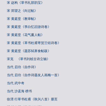
宋 赵构《草书礼部韵宝》
宋 郑望之《向过帖》
宋 黄庭坚《教审帖》
宋 黄庭坚《李白忆旧游诗卷》
宋 黄庭坚《花气薰人帖》
宋 黄庭坚《草书杜甫寄贺兰铦诗卷》
宋 黄庭坚《题苏轼寒食帖跋》
宋克 《草书刘桢古诗立轴》
当代 启功《自作诗》
当代 启功《自作诗题友人画梅一首》
当代 武中奇
当代 沙孟海 榜书
徐渭 行草书杜甫《秋兴八首》册页