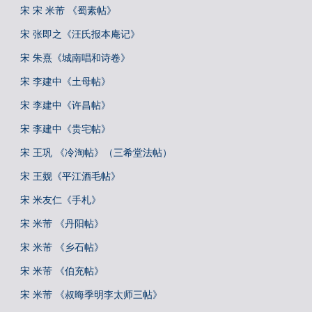
宋 宋 米芾 《蜀素帖》
宋 张即之《汪氏报本庵记》
宋 朱熹《城南唱和诗卷》
宋 李建中《土母帖》
宋 李建中《许昌帖》
宋 李建中《贵宅帖》
宋 王巩 《冷淘帖》（三希堂法帖）
宋 王觌《平江酒毛帖》
宋 米友仁《手札》
宋 米芾 《丹阳帖》
宋 米芾 《乡石帖》
宋 米芾 《伯充帖》
宋 米芾 《叔晦季明李太师三帖》