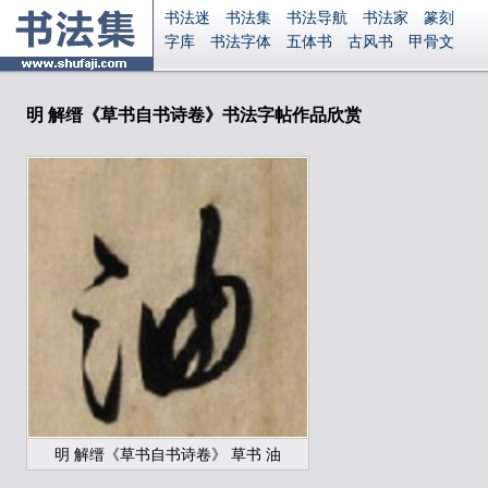
书法迷
书法集
书法导航
书法家
篆刻
字库
书法字体
五体书
古风书
甲骨文
古印
篆书
篆体
光明书
集美书
33书法
毛笔字
钢笔字
多体书
花鸟字
書法视频
集字
字形
大字
篆刻之家
字源
国学
明 解缙《草书自书诗卷》书法字帖作品欣赏
古籍
中医
象棋
游戏
电子书
商城
起名
识字
英语
印章
签名
硬筆字
字体下载
免费字体
中文字体
英文字体
Ai矢量
P图宝
南无阿弥陀佛
意见反馈
安全网站
显广告
捐赠
繁體版
登录
明 解缙《草书自书诗卷》 草书 油