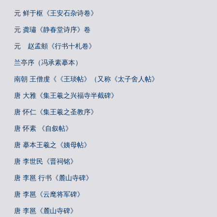
元 鲜于枢《王安石杂诗卷》
元 龚璛《静春堂诗序》卷
元 赵孟頫《行书十札卷》
兰亭序（冯承素摹本）
南朝 王僧虔《《王琰帖》（又称《太子舍人帖》
唐 大雅《集王羲之兴福寺半截碑》
唐 怀仁《集王羲之圣教序》
唐 怀素 《自叙帖》
唐 摹本王羲之《姨母帖》
唐 李世民《晋祠铭》
唐 李邕 行书《麓山寺碑》
唐 李邕《云麾将军碑》
唐 李邕《麓山寺碑》