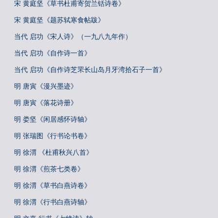
宋 黄庭坚《草书杜甫寄贺兰铦诗卷》
宋 黄庭坚《题苏轼寒食帖跋》
当代 启功《宋人诗》（一九八九年作）
当代 启功《自作诗一首》
当代 启功《自作诗芝罘长山岛月牙湾拾石子一首》
明 唐寅《漫兴墨迹》
明 唐寅《落花诗册》
明 娄坚《闲居感怀诗轴》
明 张瑞图《行书论书卷》
明 徐渭 《杜甫秋兴八首》
明 徐渭《煎茶七类卷》
明 徐渭《草书白燕诗卷》
明 徐渭《行书白燕诗轴》