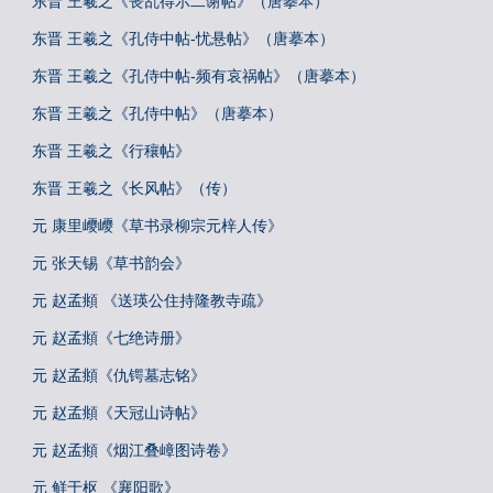
东晋 王羲之《丧乱得示二谢帖》（唐摹本）
东晋 王羲之《孔侍中帖-忧悬帖》（唐摹本）
东晋 王羲之《孔侍中帖-频有哀祸帖》（唐摹本）
东晋 王羲之《孔侍中帖》（唐摹本）
东晋 王羲之《行穰帖》
东晋 王羲之《长风帖》（传）
元 康里巎巎《草书录柳宗元梓人传》
元 张天锡《草书韵会》
元 赵孟頫 《送瑛公住持隆教寺疏》
元 赵孟頫《七绝诗册》
元 赵孟頫《仇锷墓志铭》
元 赵孟頫《天冠山诗帖》
元 赵孟頫《烟江叠嶂图诗卷》
元 鲜于枢 《襄阳歌》