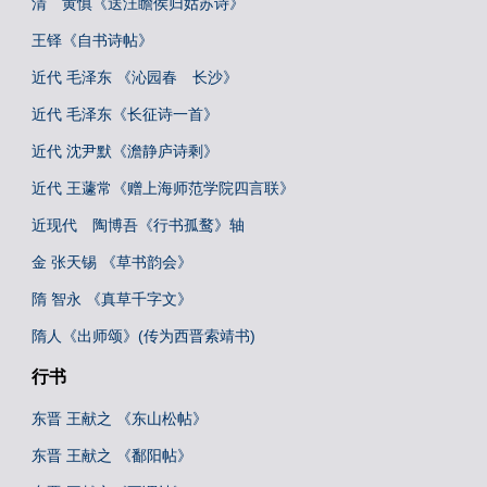
清 黄慎《送汪瞻侯归姑苏诗》
王铎《自书诗帖》
近代 毛泽东 《沁园春 长沙》
近代 毛泽东《长征诗一首》
近代 沈尹默《澹静庐诗剩》
近代 王蘧常《赠上海师范学院四言联》
近现代 陶博吾《行书孤鹜》轴
金 张天锡 《草书韵会》
隋 智永 《真草千字文》
隋人《出师颂》(传为西晋索靖书)
行书
东晋 王献之 《东山松帖》
东晋 王献之 《鄱阳帖》