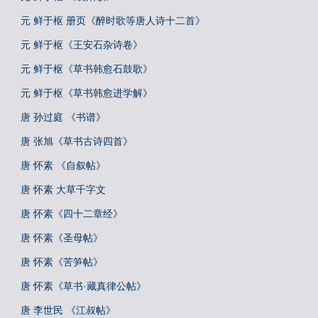
元 鲜于枢 册页《醉时歌等唐人诗十二首》
元 鲜于枢《王安石杂诗卷》
元 鲜于枢《草书韩愈石鼓歌》
元 鲜于枢《草书韩愈进学解》
唐 孙过庭 《书谱》
唐 张旭《草书古诗四首》
唐 怀素 《自叙帖》
唐 怀素 大草千字文
唐 怀素《四十二章经》
唐 怀素《圣母帖》
唐 怀素《苦笋帖》
唐 怀素《草书·藏真律公帖》
唐 李世民 《江叔帖》