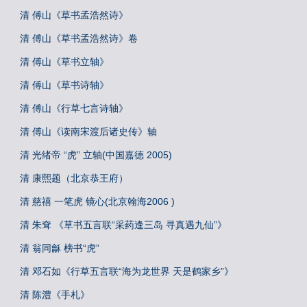
清 傅山《草书孟浩然诗》
清 傅山《草书孟浩然诗》卷
清 傅山《草书立轴》
清 傅山《草书诗轴》
清 傅山《行草七言诗轴》
清 傅山《读南宋渡后诸史传》轴
清 光绪帝 “虎” 立轴(中国嘉德 2005)
清 康熙题（北京恭王府）
清 慈禧 一笔虎 镜心(北京翰海2006 )
清 朱耷 《草书五言联“采药逢三岛 寻真遇九仙”》
清 翁同龢 榜书“虎”
清 邓石如《行草五言联“海为龙世界 天是鹤家乡”》
清 陈澧《手札》