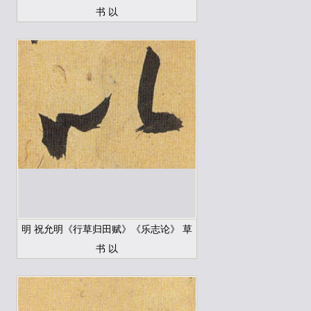
书 以
明 祝允明《行草归田赋》《乐志论》 草
书 以