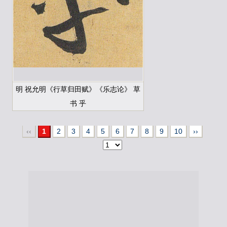
明 祝允明《行草归田赋》《乐志论》 草
书 乎
‹‹
1
2
3
4
5
6
7
8
9
10
››