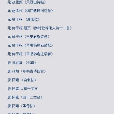
元 赵孟頫《天冠山诗帖》
元 赵孟頫《烟江叠嶂图诗卷》
元 鲜于枢 《襄阳歌》
元 鲜于枢 册页《醉时歌等唐人诗十二首》
元 鲜于枢《王安石杂诗卷》
元 鲜于枢《草书韩愈石鼓歌》
元 鲜于枢《草书韩愈进学解》
唐 孙过庭 《书谱》
唐 张旭《草书古诗四首》
唐 怀素 《自叙帖》
唐 怀素 大草千字文
唐 怀素《四十二章经》
唐 怀素《圣母帖》