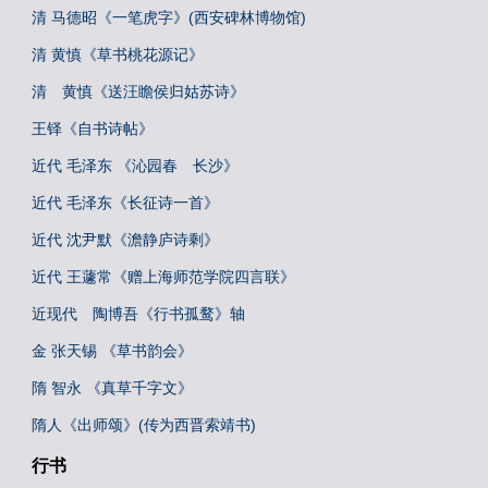
清 马德昭《一笔虎字》(西安碑林博物馆)
清 黄慎《草书桃花源记》
清 黄慎《送汪瞻侯归姑苏诗》
王铎《自书诗帖》
近代 毛泽东 《沁园春 长沙》
近代 毛泽东《长征诗一首》
近代 沈尹默《澹静庐诗剩》
近代 王蘧常《赠上海师范学院四言联》
近现代 陶博吾《行书孤鹜》轴
金 张天锡 《草书韵会》
隋 智永 《真草千字文》
隋人《出师颂》(传为西晋索靖书)
行书