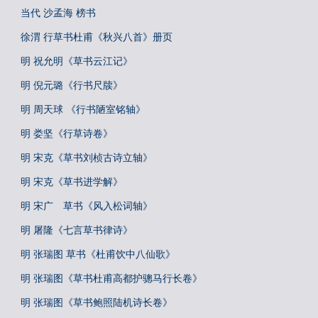
当代 沙孟海 榜书
徐渭 行草书杜甫《秋兴八首》册页
明 祝允明《草书云江记》
明 倪元璐《行书尺牍》
明 周天球 《行书陋室铭轴》
明 娄坚《行草诗卷》
明 宋克《草书刘桢古诗立轴》
明 宋克《草书进学解》
明 宋广 草书《风入松词轴》
明 屠隆《七言草书律诗》
明 张瑞图 草书《杜甫饮中八仙歌》
明 张瑞图《草书杜甫高都护骢马行长卷》
明 张瑞图《草书鲍照陆机诗长卷》