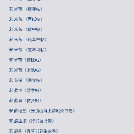
宋 米芾 《彦和帖》
宋 米芾 《晋纸帖》
宋 米芾 《箧中帖》
宋 米芾 《论草书帖》
宋 米芾 《道林诗帖》
宋 米芾《德忱帖》
宋 米芾《来戏帖》
宋 苏轼 《寒食帖》
宋 蔡卞《雪意帖》
宋 蔡襄《贫贤帖》
宋 薛绍彭《云顶山诗上清帖杂书卷》
宋 赵孟坚《行书自书诗》
宋 赵构《真草书养生论卷》