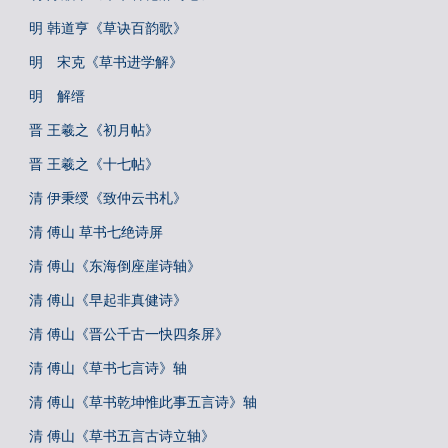
明 韩道亨《草诀百韵歌》
明 宋克《草书进学解》
明 解缙
晋 王羲之《初月帖》
晋 王羲之《十七帖》
清 伊秉绶《致仲云书札》
清 傅山 草书七绝诗屏
清 傅山《东海倒座崖诗轴》
清 傅山《早起非真健诗》
清 傅山《晋公千古一快四条屏》
清 傅山《草书七言诗》轴
清 傅山《草书乾坤惟此事五言诗》轴
清 傅山《草书五言古诗立轴》