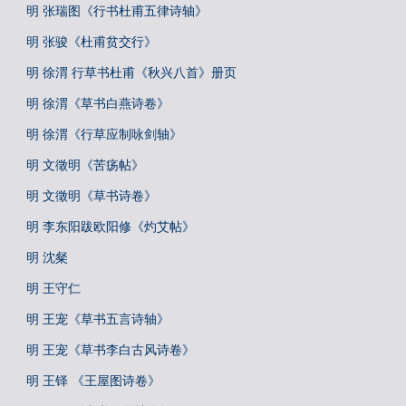
明 张瑞图《行书杜甫五律诗轴》
明 张骏《杜甫贫交行》
明 徐渭 行草书杜甫《秋兴八首》册页
明 徐渭《草书白燕诗卷》
明 徐渭《行草应制咏剑轴》
明 文徵明《苦疡帖》
明 文徵明《草书诗卷》
明 李东阳跋欧阳修《灼艾帖》
明 沈粲
明 王守仁
明 王宠《草书五言诗轴》
明 王宠《草书李白古风诗卷》
明 王铎 《王屋图诗卷》