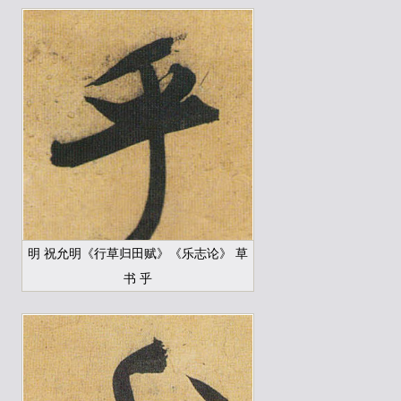
明 祝允明《行草归田赋》《乐志论》 草
书 乎