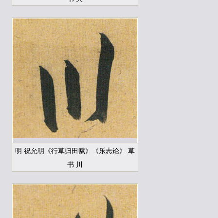
明 祝允明《行草归田赋》《乐志论》 草
书 川