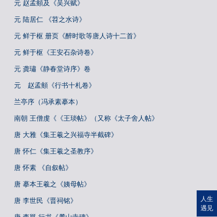
元 赵孟頫及《吴兴赋》
元 陆居仁 《苕之水诗》
元 鲜于枢 册页《醉时歌等唐人诗十二首》
元 鲜于枢《王安石杂诗卷》
元 龚璛《静春堂诗序》卷
元 赵孟頫《行书十札卷》
兰亭序（冯承素摹本）
南朝 王僧虔《《王琰帖》（又称《太子舍人帖》
唐 大雅《集王羲之兴福寺半截碑》
唐 怀仁《集王羲之圣教序》
唐 怀素 《自叙帖》
唐 摹本王羲之《姨母帖》
人生
唐 李世民《晋祠铭》
遇见