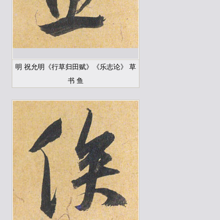
明 祝允明《行草归田赋》《乐志论》 草
书 鱼