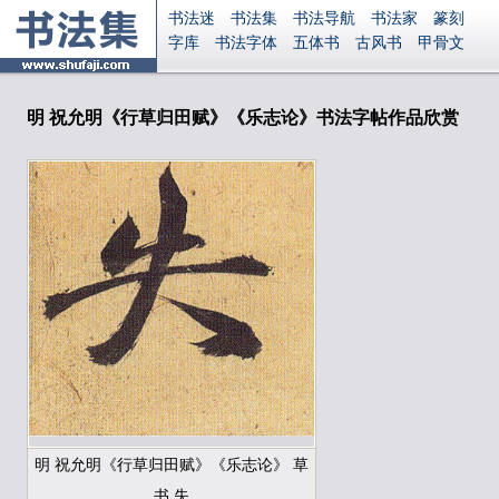
书法迷
书法集
书法导航
书法家
篆刻
字库
书法字体
五体书
古风书
甲骨文
古印
篆书
篆体
光明书
集美书
33书法
毛笔字
钢笔字
多体书
花鸟字
書法视频
集字
字形
大字
篆刻之家
字源
国学
明 祝允明《行草归田赋》《乐志论》书法字帖作品欣赏
古籍
中医
象棋
游戏
电子书
商城
起名
识字
英语
印章
签名
硬筆字
字体下载
免费字体
中文字体
英文字体
Ai矢量
P图宝
南无阿弥陀佛
意见反馈
安全网站
显广告
捐赠
繁體版
登录
明 祝允明《行草归田赋》《乐志论》 草
书 失